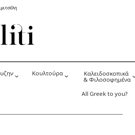
ιμιτσέλη
υζην
Κουλτούρα
Καλειδοσκοπικά 
& Φιλοσοφημένα
All Greek to you?