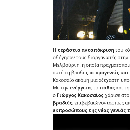
Η
τεράστια ανταπόκριση
του κό
οδήγησαν τους διοργανωτές στην
Μελβούρνη, η οποία πραγματοποιήθ
αυτή τη βραδιά,
οι ομογενείς κα
Κακοσαίο ακόμη μία αξέχαστη υπο
Με την
ενέργεια
, το
πάθος
και τ
ο
Γιώργος Κακοσαίος
χάρισε στο
βραδιές
, επιβεβαιώνοντας πως απ
εκπροσώπους της νέας γενιάς 
Πρόγραμμα
Αναπαραγωγής