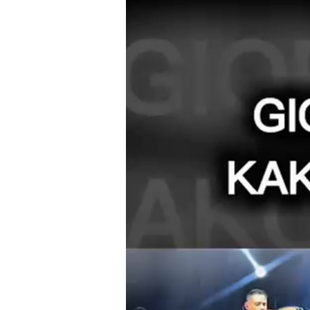
Βίντεο