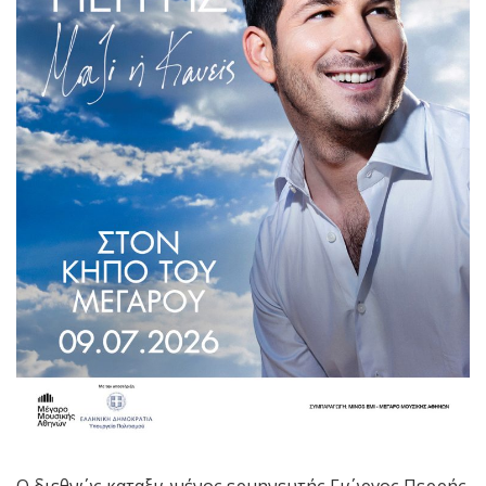
Ο διεθνώς καταξιωμένος ερμηνευτής Γιώργος Περρής