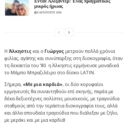
Εντάν Αλεξάντερ: Ένας πραγματικός
μικρός ήρωας
6 ΑΥΓΟΥΣΤΟΥ 2026
Η
Άλκηστις
και ο
Γιώργος
μετρούν πολλά χρόνια
φιλίας, αγάπης και συνύπαρξης στη δισκογραφία, όταν
τη δεκαετία του ’80 η Άλκηστις ερμήνευσε μοναδικά
το Μάμπο Μπραζιλέιρο στο δίσκο LATIN.
Σήμερα,
«Με μια καρδιά»
, οι δύο κορυφαίοι
ερμηνευτές θα συναντηθούν επί σκηνής, παρέα με
δέκα δεξιοτέχνες σολίστες μουσικούς, με τραγούδια
σταθμούς από την τεράστια δισκογραφία τους, αλλά
και άλλα σπουδαία τραγούδια που διάλεξαν με ζήλο,
με μεράκι και με μια καρδιά!