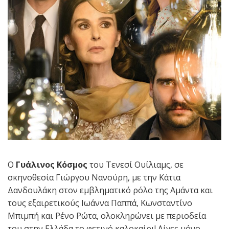
O
Γυάλινος Κόσμος
του Τενεσί Ουίλιαμς, σε
σκηνοθεσία Γιώργου Νανούρη, με την Κάτια
Δανδουλάκη στον εμβληματικό ρόλο της Αμάντα και
τους εξαιρετικούς Ιωάννα Παππά, Κωνσταντίνο
Μπιμπή και Ρένο Ρώτα, ολοκληρώνει με περιοδεία
του στην Ελλάδα το φετινό καλοκαίρι! Λίγες μόνο