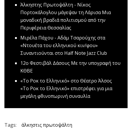
Άλκηστης Πρωτοψάλτη - Νίκος
Πορτοκάλογλου μάγεψαν τη Λάρισα
Μια
μοναδική βραδιά πολιτισμού από την
Περιφέρεια Θεσσαλίας
Μιρέλα Πάχου - Αδάμ Τσαρούχης στα
«Ντουέτα του ελληνικού κιν/φου»
Συναντιούνται στο Half Note Jazz Club
12ο Φεστιβάλ Δάσους
Με την υπογραφή του
ΚΘΒΕ
«Το Ροκ το Ελληνικό» στο Θέατρο Άλσος
«Το Ροκ το Ελληνικό» επιστρέφει για μια
μεγάλη φθινοπωρινή συναυλία
Tags:
άλκηστις πρωτοψάλτη