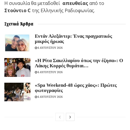
Η συναυλία θα μεταδοθεί
απευθείας
από το
Στούντιο
C
της Ελληνικής Ραδιοφωνίας.
Σχετικά
Άρθρα
Εντάν Αλεξάντερ: Ένας πραγματικός
μικρός ήρωας
6 ΑΥΓΟΥΣΤΟΥ 2026
«Η Ρίτα Σακελλαρίου όπως την έζησα»: Ο
Λάκης Κορρές θυμάται…
6 ΑΥΓΟΥΣΤΟΥ 2026
«Spa Weekend-48 ώρες χάος»: Πρώτες
φωτογραφίες
6 ΑΥΓΟΥΣΤΟΥ 2026