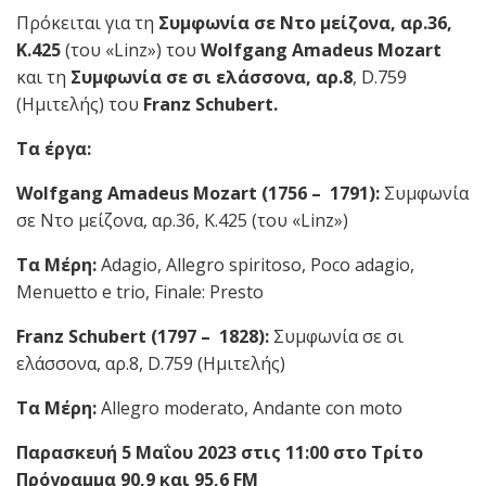
Πρόκειται για τη
Συμφωνία
σε Ντο μείζονα, αρ.36,
Κ.425
(του «Linz») του
Wolfgang Amadeus Mozart
και τη
Συμφωνία
σε σι ελάσσονα, αρ.8
, D.759
(Ημιτελής) του
Franz Schubert.
Τα έργα:
Wolfgang Amadeus Mozart
(
1756 – 1791
):
Συμφωνία
σε Ντο μείζονα, αρ.36, Κ.425 (του «Linz»)
Τα
Μέρη
:
Adagio, Allegro spiritoso, Poco adagio,
Menuetto e trio, Finale: Presto
Franz Schubert (1797 – 1828):
Συμφωνία σε σι
ελάσσονα, αρ.8, D.759 (Ημιτελής)
Τα
Μέρη
:
Allegro moderato, Andante con moto
Παρασκευή
5 Μαΐου
2023
στις
11:00
στο
Τρίτο
Πρόγραμμα 90,9 και 95,6 FM