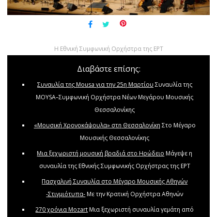
Η Εθνική Συμφωνική Ορχήστρα της ΕΡΤ
Διαβάστε επίσης:
Συναυλία της Mousa για την 25η Μαρτίου
Συναυλία της
MOYSA–Συμφωνική Ορχήστρα Νέων Μεγάρου Μουσικής
Θεσσαλονίκης
«Μουσική Χρονοκάψουλα» στη Θεσσαλονίκη
Στο Μέγαρο
Μουσικής Θεσσαλονίκης
Μια ξεχωριστή μουσική βραδιά στο Ηρώδειο
Μάγεψε η
συναυλία της Εθνικής Συμφωνικής Ορχήστρας της ΕΡΤ
Πασχαλινή Συναυλία στο Μέγαρο Μουσικής Αθηνών
-Στιγμιότυπα-
Με την Κρατική Ορχήστρα Αθηνών
270 χρόνια Μοzart
Μια ξεχωριστή συναυλία γεμάτη από