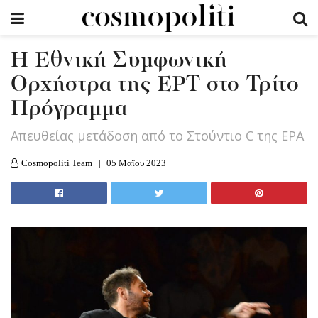
H Εθνική Συμφωνική
Ορχήστρα της ΕΡΤ στο Τρίτο
Πρόγραμμα
Απευθείας μετάδοση από το Στούντιο C της ΕΡΑ
Cosmopoliti Team
05 Μαΐου 2023