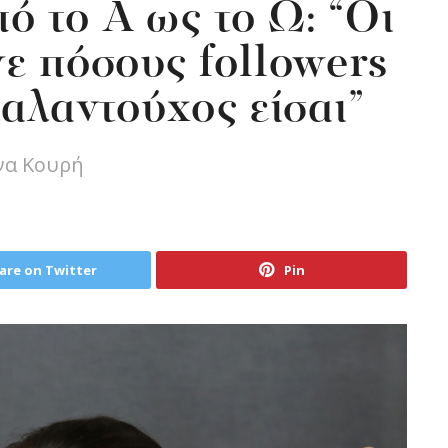
 το Α ως το Ω: “Οι
ε πόσους followers
ταλαντούχος είσαι”
να Κουρή
are on Twitter
Pin