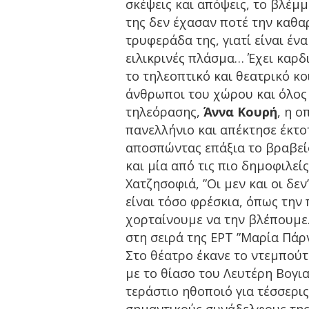
σκέψεις και απόψεις, το βλέμ
της δεν έχασαν ποτέ την καθα
τρυφεράδα της, γιατί είναι έν
ειλικρινές πλάσμα… Έχει καρδι
το τηλεοπτικό και θεατρικό κοι
άνθρωποι του χώρου και όλος ο
τηλεόρασης,
Άννα Κουρή
, η ο
πανελλήνιο και απέκτησε έκτο
αποσπώντας επάξια το βραβεί
και μία από τις πιο δημοφιλεί
Χατζησοφιά, ”Οι μεν και οι δε
είναι τόσο φρέσκια, όπως την
χορταίνουμε να την βλέπουμε.
στη σειρά της ΕΡΤ ”Μαρία Πάρν
Στο θέατρο έκανε το ντεμπού
με το θίασο του Λευτέρη Βογια
τεράστιο ηθοποιό για τέσσερις