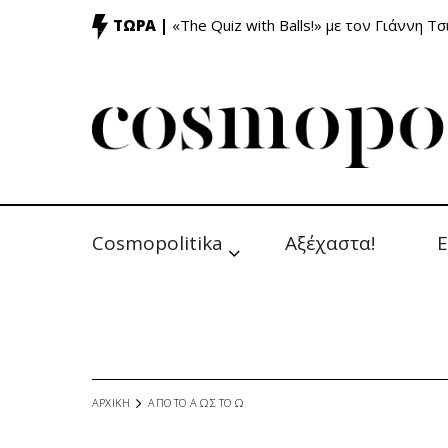
ΤΩΡΑ |
«The Quiz with Balls!» με τον Γιάννη Τσ
Cosmopolitika
Αξέχαστα!
Ε
ΑΡΧΙΚΗ
ΑΠΟ ΤΟ Α ΩΣ ΤΟ Ω