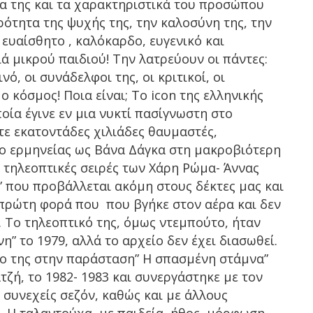
μα της και τα χαρακτηριστικά του προσώπου
ρότητα της ψυχής της, την καλοσύνη της, την
α ευαίσθητο , καλόκαρδο, ευγενικό και
ά μικρού παιδιού! Την λατρεύουν οι πάντες:
νό, οι συνάδελφοι της, οι κριτικοί, οι
 κόσμος! Ποια είναι; Το icon της ελληνικής
ποία έγινε εν μια νυκτί πασίγνωστη στο
τε εκατοντάδες χιλιάδες θαυμαστές,
ο ερμηνείας ως Βάνα Δάγκα στη μακροβιότερη
ς τηλεοπτικές σειρές των Χάρη Ρώμα- Άννας
ν” που προβάλλεται ακόμη στους δέκτες μας και
 πρώτη φορά που που βγήκε στον αέρα και δεν
 Το τηλεοπτικό της, όμως ντεμπούτο, ήταν
η” το 1979, αλλά το αρχείο δεν έχει διασωθεί.
το της στην παράσταση” Η σπασμένη στάμνα”
τζή, το 1982- 1983 και συνεργάστηκε με τον
 συνεχείς σεζόν, καθώς και με άλλους