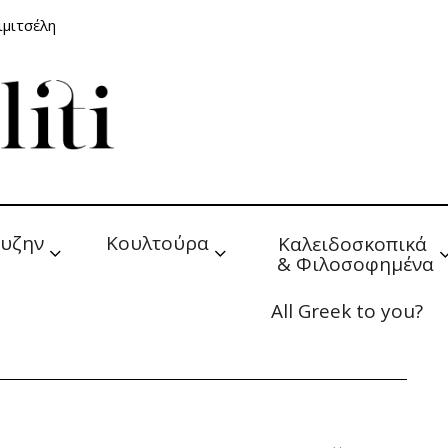
ιμιτσέλη
υζην
Κουλτούρα
Καλειδοσκοπικά 
& Φιλοσοφημένα
All Greek to you?