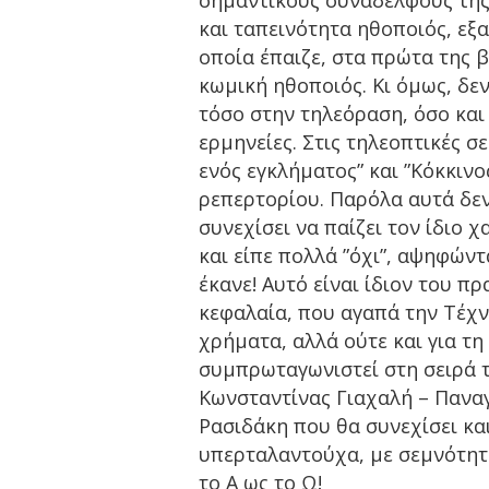
σημαντικούς συνάδελφους της.
και ταπεινότητα ηθοποιός, εξα
οποία έπαιζε, στα πρώτα της β
κωμική ηθοποιός. Κι όμως, δεν
τόσο στην τηλεόραση, όσο και
ερμηνείες. Στις τηλεοπτικές 
ενός εγκλήματος” και ”Κόκκινο
ρεπερτορίου. Παρόλα αυτά δεν
συνεχίσει να παίζει τον ίδιο 
και είπε πολλά ”όχι”, αψηφών
έκανε! Αυτό είναι ίδιον του 
κεφαλαία, που αγαπά την Τέχνη
χρήματα, αλλά ούτε και για τ
συμπρωταγωνιστεί στη σειρά τ
Κωνσταντίνας Γιαχαλή – Πανα
Ρασιδάκη που θα συνεχίσει κα
υπερταλαντούχα, με σεμνότητα
το Α ως το Ω!