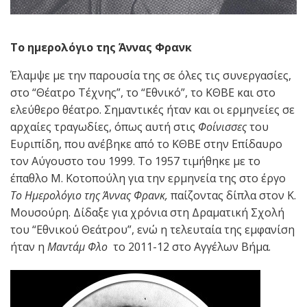
Το ημερολόγιο της Άννας Φρανκ
Έλαμψε με την παρουσία της σε όλες τις συνεργασίες,
στο “Θέατρο Τέχνης”, το “Εθνικό”, το ΚΘΒΕ και στο
ελεύθερο θέατρο. Σημαντικές ήταν και οι ερμηνείες σε
αρχαίες τραγωδίες, όπως αυτή στις
Φοίνισσες
του
Ευριπίδη, που ανέβηκε από το ΚΘΒΕ στην Επίδαυρο
τον Αύγουστο του 1999. Το 1957 τιμήθηκε με το
έπαθλο Μ. Κοτοπούλη για την ερμηνεία της στο έργο
Το Ημερολόγιο της Άννας Φρανκ,
παίζοντας δίπλα στον Κ.
Μουσούρη. Δίδαξε για χρόνια στη Δραματική Σχολή
του “Εθνικού Θεάτρου”, ενώ η τελευταία της εμφανίση
ήταν η
Μαντάμ Φλο
το 2011-12 στο Αγγέλων Βήμα.