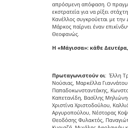
απρόσμενη απόφαση. Ο πραγμα
εκστρατεία για να ρίξει στάχτ
Κανέλλος συγκρούεται με την 
Μάρκος παίρνει έναν επικίνδυ
Θεοφανώς.
Η «Μάγισσα»: κάθε Δευτέρα, 
Πρωταγωνιστούν οι
: Έλλη Τ
Νούσιας, Μαρκέλλα Γιαννάτου
Παπαδοκωνσταντάκης, Κωνστα
Καπετανίδη, Βασίλης Μηλιώνης
Χριστίνα Χριστοδούλου, Καλλ
Αργυροπούλου, Νέστορας Κοψι
Θεοδόσης Φυλακτός, Παναγιώτ
Κυριαζή, Μιχάλης Αφολαγιάν κ