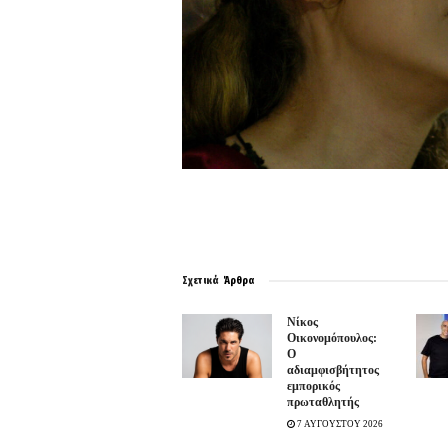
Σχετικά
Άρθρα
Νίκος
Οικονομόπουλος:
Ο
αδιαμφισβήτητος
εμπορικός
πρωταθλητής
7 ΑΥΓΟΥΣΤΟΥ 2026