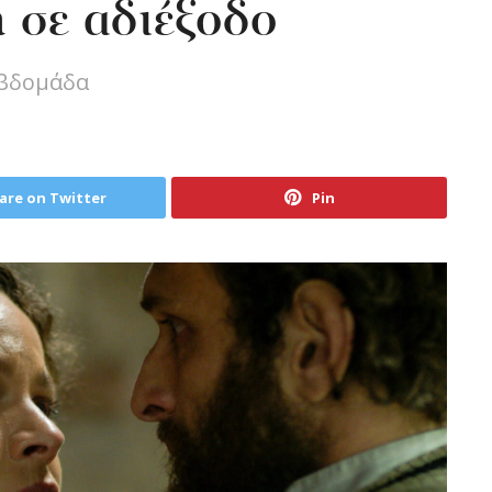
 σε αδιέξοδο
εβδομάδα
are on Twitter
Pin