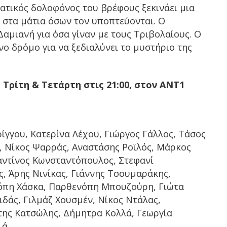
τικός δολοφόνος του βρέφους ξεκινάει μια
η στα μάτια όσων τον υποπτεύονται. Ο
Δαμιανή για όσα γίναν με τους Τριβολαίους. Ο
νο δρόμο για να ξεδιαλύνει το μυστήριο της
Τρίτη & Τετάρτη στις 21:00, στον ΑΝΤ1
ρίγγου, Κατερίνα Λέχου, Γιώργος Γάλλος, Τάσος
, Νίκος Ψαρράς, Αναστάσης Ροϊλός, Μάρκος
ντίνος Κωνσταντόπουλος, Στεφανί
, Άρης Νινίκας, Γιάννης Τσουμαράκης,
ιόπη Χάσκα, Παρθενόπη Μπουζούρη, Γιώτα
δάς, Γιλμάζ Χουσμέν, Νίκος Ντάλας,
ης Κατσώλης, Δήμητρα Κολλά, Γεωργία
.ά.