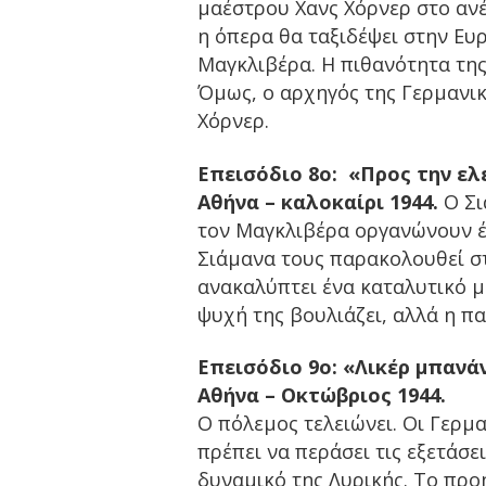
μαέστρου Χανς Χόρνερ στο ανέ
η όπερα θα ταξιδέψει στην Ευ
Μαγκλιβέρα. Η πιθανότητα της
Όμως, ο αρχηγός της Γερμανικ
Χόρνερ.
Επεισόδιο 8ο: «Προς την ελ
Αθήνα – καλοκαίρι 1944.
Ο Σι
τον Μαγκλιβέρα οργανώνουν έ
Σιάμανα τους παρακολουθεί στ
ανακαλύπτει ένα καταλυτικό μ
ψυχή της βουλιάζει, αλλά η π
Επεισόδιο 9ο: «Λικέρ μπανά
Αθήνα – Οκτώβριος 1944.
Ο πόλεμος τελειώνει. Οι Γερμ
πρέπει να περάσει τις εξετάσε
δυναμικό της Λυρικής. Το προ