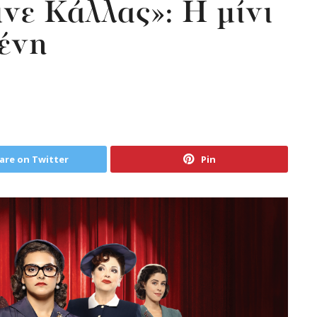
νε Κάλλας»: Η μίνι
ένη
are on Twitter
Pin