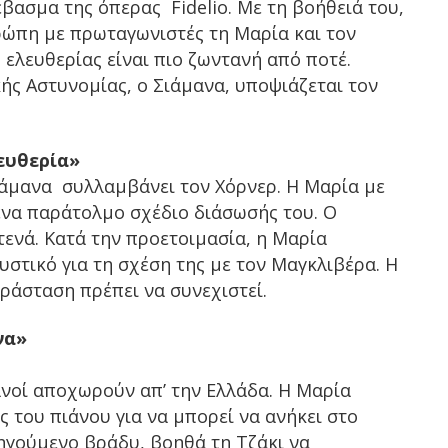
βασμα της όπερας Fidelio. Με τη βοήθειά του,
ρώπη με πρωταγωνιστές τη Μαρία και τον
 ελευθερίας είναι πιο ζωντανή από ποτέ.
ής Αστυνομίας, ο Σιάμανα, υποψιάζεται τον
ευθερία»
άμανα συλλαμβάνει τον Χόρνερ. Η Μαρία με
να παράτολμο σχέδιο διάσωσής του. Ο
ενά. Κατά την προετοιμασία, η Μαρία
υστικό για τη σχέση της με τον Μαγκλιβέρα. Η
αράσταση πρέπει να συνεχιστεί.
να»
ανοί αποχωρούν απ’ την Ελλάδα. Η Μαρία
ις του πιάνου για να μπορεί να ανήκει στο
ηγούμενο βράδυ, βοηθά τη Τζάκι να