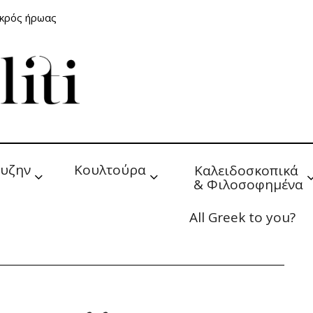
ικρός ήρωας
υζην
Κουλτούρα
Καλειδοσκοπικά 
& Φιλοσοφημένα
All Greek to you?