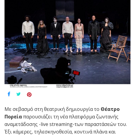
Με σεβασμό στη θεατρική δημιουργία το
Θέατρο
Πορεία
παρουσιάζει τη νέα πλατφόρμα ζωντανής
αναμετάδοσης -live streaming-των παραστάσεών του.
Έξι κάμερες, τηλεσκηνοθεσία, κοντινά πλάνα και