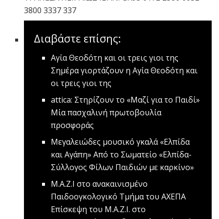
3800 3337 337
Διαβάστε επίσης:
Αγία Θεοδότη και οι τρεις γιοι της
Σημέρα γιορτάζουν η Αγία Θεοδότη και
οι τρεις γιοι της
attica: Στηρίζουν το «Μαζί για το Παιδί»
Mία πασχαλινή πρωτοβουλία
προσφοράς
Mεγαλειώδες μουσικό γκαλά «Ελπίδα
και Αγάπη»
Aπό το Σωματείο «Ελπίδα-
Σύλλογος Φίλων Παιδιών με καρκίνο»
Μ.Α.Ζ.Ι στο ανακαινισμένο
Παιδοογκολογικό Τμήμα του ΑΧΕΠΑ
Επίσκεψη του Μ.Α.Ζ.Ι. στο