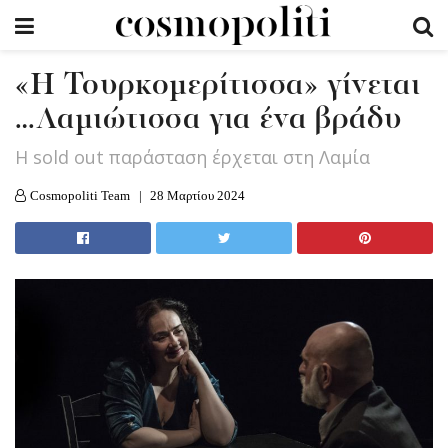
«Η Τουρκομερίτισσα» γίνεται
…Λαμιώτισσα για ένα βράδυ
Η sold out παράσταση έρχεται στη Λαμία
Cosmopoliti Team
28 Μαρτίου 2024