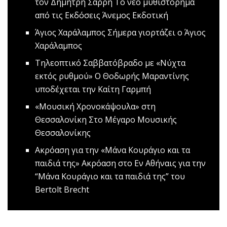
τον Δημήτρη Σαρρή
Το νέο μυθιστόρημα
από τις Εκδόσεις Άνεμος Εκδοτική
Άγιος Χαράλαμπος
Σήμερα γιορτάζει ο Άγιος
Χαράλαμπος
Τηλεοπτικό Σαββατόβραδο με «Νύχτα
εκτός ρυθμού»
O Θοδωρής Μαραντίνης
υποδέχεται την Καίτη Γαρμπή
«Μουσική Χρονοκάψουλα» στη
Θεσσαλονίκη
Στο Μέγαρο Μουσικής
Θεσσαλονίκης
Aκρόαση για την «Μάνα Κουράγιο και τα
παιδιά της»
Ακρόαση στο Εν Αθήναις για την
“Μάνα Κουράγιο και τα παιδιά της” του
Bertolt Brecht