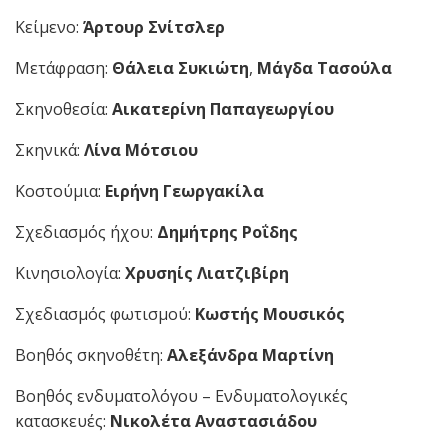
Κείμενο:
Άρτουρ Σνίτσλερ
Μετάφραση:
Θάλεια Συκιώτη
,
Μάγδα Τασούλα
Σκηνοθεσία:
Αικατερίνη Παπαγεωργίου
Σκηνικά:
Λίνα Μότσιου
Κοστούμια:
Ειρήνη Γεωργακίλα
Σχεδιασμός ήχου:
Δημήτρης Ροΐδης
Κινησιολογία:
Χρυσηίς Λιατζιβίρη
Σχεδιασμός φωτισμού:
Κωστής Μουσικός
Βοηθός σκηνοθέτη:
Αλεξάνδρα Μαρτίνη
Βοηθός ενδυματολόγου – Ενδυματολογικές
κατασκευές:
Νικολέτα Αναστασιάδου