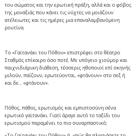
του σώματος και την ερωτική πράξη, αλλά και ο φόβος
της μοναξιάς που κάνει τις νύχτες να μοιάζουν
ατέλειωτες και τις ημέρες μια επαναλαμβανόμενη
ρουτίνα.
Το «Γαϊτανάκι του Πόθου» επιστρέφει στο θέατρο
Σταθμός επίκαιρο όσο ποτέ. Με υπόγειο χιούμορ και
παιχνιδιάρικη διάθεση, τέσσερις ηθοποιοί επί σκηνής
μιλούν, παίζουν, ερωτεύονται, «φτάνουν» στο σεξ ή
και δε… «φτάνουν».
Πόθος, πάθος, ερωτισμός και εμπιστοσύνη σ΄ένα
ερωτικό γαϊτανάκι. Γιατί άραγε αυτό το ταξίδι του
ερωτισμού παραμένει το πιο συναρπαστικό;
«Το Γαϊτανάκι του Πόθου» ή «πώς θα πλησιάσετε το