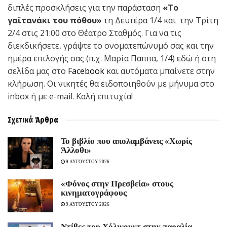
διπλές προσκλήσεις για την παράσταση
«Το
γαϊτανάκι του πόθου»
τη Δευτέρα 1/4 και την Τρίτη
2/4 στις 21:00 στο Θέατρο Σταθμός. Για να τις
διεκδικήσετε, γράψτε το ονοματεπώνυμό σας και την
ημέρα επιλογής σας (π.χ. Μαρία Παππα, 1/4) εδώ ή στη
σελίδα μας στο
Facebook
και αυτόματα μπαίνετε στην
κλήρωση. Οι νικητές θα ειδοποιηθούν με μήνυμα στο
inbox ή με e-mail. Καλή επιτυχία!
Σχετικά
Άρθρα
Το βιβλίο που απολαμβάνεις «Χωρίς
Άλλοθι»
9 ΑΥΓΟΥΣΤΟΥ 2026
«Φόνος στην Πρεσβεία» στους
κινηματογράφους
9 ΑΥΓΟΥΣΤΟΥ 2026
Ντίβες του Χόλιγουντ στην παραλία