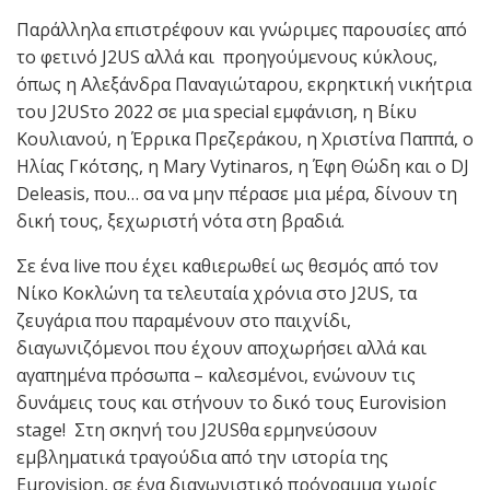
Παράλληλα επιστρέφουν και γνώριμες παρουσίες από
το φετινό J2US αλλά και προηγούμενους κύκλους,
όπως η Αλεξάνδρα Παναγιώταρου, εκρηκτική νικήτρια
του J2USτο 2022 σε μια special εμφάνιση, η Βίκυ
Κουλιανού, η Έρρικα Πρεζεράκου, η Χριστίνα Παππά, ο
Ηλίας Γκότσης, η Mary Vytinaros, η Έφη Θώδη και ο DJ
Deleasis, που… σα να μην πέρασε μια μέρα, δίνουν τη
δική τους, ξεχωριστή νότα στη βραδιά.
Σε ένα live που έχει καθιερωθεί ως θεσμός από τον
Νίκο Κοκλώνη τα τελευταία χρόνια στο J2US, τα
ζευγάρια που παραμένουν στο παιχνίδι,
διαγωνιζόμενοι που έχουν αποχωρήσει αλλά και
αγαπημένα πρόσωπα – καλεσμένοι, ενώνουν τις
δυνάμεις τους και στήνουν το δικό τους Eurovision
stage! Στη σκηνή του J2USθα ερμηνεύσουν
εμβληματικά τραγούδια από την ιστορία της
Eurovision, σε ένα διαγωνιστικό πρόγραμμα χωρίς