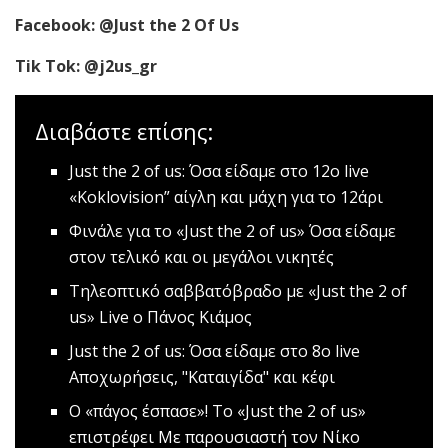
Facebook: @Just the 2 Of Us
Tik Tok: @j2us_gr
Διαβάστε επίσης:
Just the 2 of us: Όσα είδαμε στο 12ο live
«Κoklovision” αίγλη και μάχη για το 12άρι
Φινάλε για το «Just the 2 οf us»
Όσα είδαμε
στον τελικό και οι μεγάλοι νικητές
Τηλεοπτικό σαββατόβραδο με «Just the 2 of
us»
Live o Πάνος Κιάμος
Just the 2 of us: Όσα είδαμε στο 8ο live
Αποχωρήσεις, "Καταιγίδα" και κέφι
Ο «πάγος έσπασε»! Το «Just the 2 of us»
επιστρέφει
Mε παρουσιαστή τον Νίκο