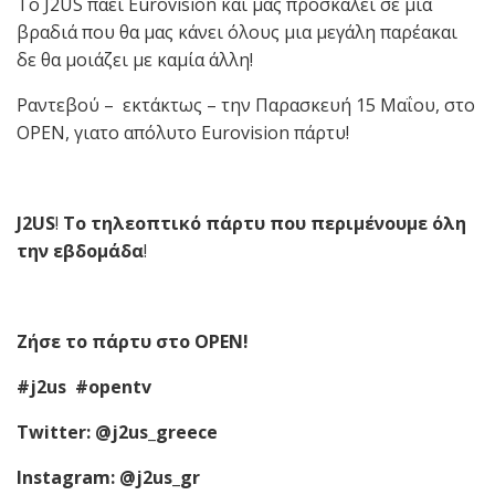
Το J2US πάει Eurovision και μας προσκαλεί σε μια
βραδιά που θα μας κάνει όλους μια μεγάλη παρέακαι
δε θα μοιάζει με καμία άλλη!
Ραντεβού – εκτάκτως – την Παρασκευή 15 Μαΐου, στο
OPEN, γιατο απόλυτο Eurovision πάρτυ!
J2US
!
Το τηλεοπτικό πάρτ
υ
που περιμένουμε όλη
την εβδομάδα
!
Ζήσε το πάρτ
υ
στο OPEN!
#j2us #opentv
Τ
witter: @j2us_greece
Instagram: @j2us_gr