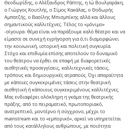
Θεοδωρίδης, ο Αλέξανδρος Ράπτης, η Ιώ Βουλγαράκη,
ο Γιώργος Κουτλής, ο Σίμος Κακάλας, ο Θοδωρής
Αμπατζής, ο Βασίλης Μπισμπίκης αλλά και άλλους
σημαντικούς καλλιτέχνες. Τέλος το «μόνιμο»
-σίγουρα- θέμα είναι να παράξουμε καλό θέατρο και να
είμαστε σε συνεχή εγρήγορση για ό,τι διαμορφώνει
την κοινωνική, ιστορική και πολιτική συγκυρία.
Στόχο και επιθυμία επίσης αποτελούν το δυναμικό
του θεάτρου να έρθει σε επαφή με διαφορετικές
αισθητικές προσεγγίσεις, καλλιτεχνικές τάσεις,
τρόπους και δημιουργικές ατραπούς. Όχι απαραίτητα
με κάποιες συγκεκριμένες τάσεις στην θεατρική
αισθητική ή κάποιους συγκεκριμένους καλλιτέχνες.
Μας ενδιαφέρει ολόκληρη η γκάμα της θεατρικής
πράξης, από το πειραματικό, πρωτοποριακό,
ανατρεπτικό, μοντέρνο ή σύγχρονο, μέχρι το
mainstream και το «εμπορικό», αρκεί να υπηρετείται
από τους κατάλληλους ανθρώπους, με ποιότητα