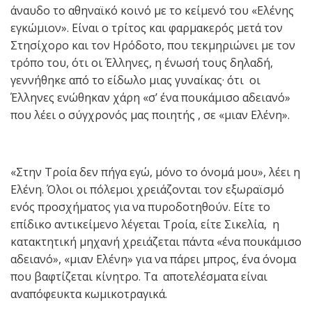
άναυδο το αθηναϊκό κοινό με το κείμενό του «Ελένης
εγκώμιον». Είναι ο τρίτος και φαρμακερός μετά τον
Στησίχορο και τον Ηρόδοτο, που τεκμηριώνει με τον
τρόπο του, ότι οι Έλληνες, η ένωσή τους δηλαδή,
γεννήθηκε από το είδωλο μιας γυναίκας· ότι οι
Έλληνες ενώθηκαν χάρη «σ’ ένα πουκάμισο αδειανό»
που λέει ο σύγχρονός μας ποιητής , σε «μιαν Ελένη».
«Στην Τροία δεν πήγα εγώ, μόνο το όνομά μου», λέει η
Ελένη. Όλοι οι πόλεμοι χρειάζονται τον εξωραϊσμό
ενός προσχήματος για να πυροδοτηθούν. Είτε το
επίδικο αντικείμενο λέγεται Τροία, είτε Σικελία, η
κατακτητική μηχανή χρειάζεται πάντα «ένα πουκάμισο
αδειανό», «μιαν Ελένη» για να πάρει μπρος, ένα όνομα
που βαφτίζεται κίνητρο. Τα αποτελέσματα είναι
αναπόφευκτα κωμικοτραγικά.