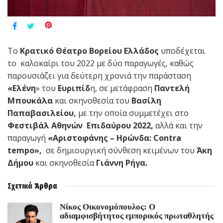
Το
Κρατικό Θέατρο Βορείου Ελλάδος
υποδέχεται
το καλοκαίρι του 2022 με δύο παραγωγές, καθώς
παρουσιάζει για δεύτερη χρονιά την παράσταση
«Ελένη
» του
Ευριπίδ
η, σε μετάφραση
Παντελή
Μπουκάλα
και σκηνοθεσία του
Βασίλη
Παπαβασιλείου,
με την οποία συμμετέχει στο
Φεστιβάλ Αθηνών Επιδαύρου 2022,
αλλά και την
παραγωγή
«Αριστοφάνης –
Ηρώνδα:
Contra
tempo
»,
σε δημιουργική σύνθεση κειμένων του
Άκη
Δήμου
και σκηνοθεσία
Γιάννη Ρήγα.
Σχετικά
Άρθρα
Νίκος Οικονομόπουλος: Ο
αδιαμφισβήτητος εμπορικός πρωταθλητής