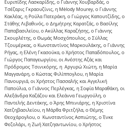
Ευριπίδης Λασκαρίδης, ο Γιάννης Χουβαρδάς, ο
Τσέζαρις Γκραουζίνις, η Mèlody Mourey, ο Γιάννης
Κακλέας, η Ρούλα Πατεράκη, ο Γιώργος Καπουτζίδης, ο
Στάθης Λιβαθινός, ο Δημήτρης Καρατζάς, ο Βασίλης
Παπαβασιλείου, ο Ακύλλας Καραζήσης, ο Γιάννης
Σκουρλέτης, ο Θωμάς Μοσχόπουλος, ο Σύλλας
Τζουμέρκας, ο Κωνσταντίνος Μαρκουλάκης, ο Γιάννης
Ρήγας, η Ελένη Γκασούκα, ο Χρήστος Παπαδόπουλος, ο
Γιώργος Παπαγεωργίου, οι Ανέστης Αζάς και
Πρόδρομος Τσινικόρης, η Αργυρώ Χιώτη, η Μαρία
Μαγγανάρη, ο Κώστας Φιλίππογλου, η Μαρία
Πανουργιά, οι Χρήστος Πασσαλής και Αγγελική
Παπούλια, ο Γιάννος Περλέγκας, η Σοφία Μαραθάκη, οι
Αλεξάνδρα Καζάζου και Ελεάννα Γεωργούλη, ο
Παντελής Δεντάκης, ο Άρης Μπινιάρης, η Χριστίνα
Χατζηβασιλείου, η Μάρθα Φριτζήλα, ο Θέμης
Θεοχάρογλου, ο Κωνσταντίνος Ασπιώτης, ο Ένκε
Φεζολάρι, η Ζωή Χατζηαντωνίου, ο Χρήστος