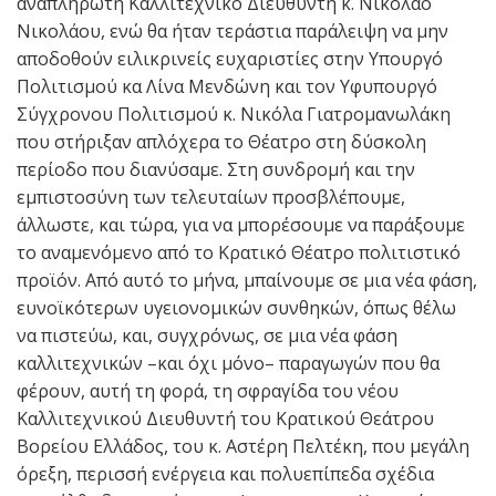
αναπληρωτή Καλλιτεχνικό Διευθυντή κ. Νικόλαο
Νικολάου, ενώ θα ήταν τεράστια παράλειψη να μην
αποδοθούν ειλικρινείς ευχαριστίες στην Υπουργό
Πολιτισμού κα Λίνα Μενδώνη και τον Υφυπουργό
Σύγχρονου Πολιτισμού κ. Νικόλα Γιατρομανωλάκη
που στήριξαν απλόχερα το Θέατρο στη δύσκολη
περίοδο που διανύσαμε. Στη συνδρομή και την
εμπιστοσύνη των τελευταίων προσβλέπουμε,
άλλωστε, και τώρα, για να μπορέσουμε να παράξουμε
το αναμενόμενο από το Κρατικό Θέατρο πολιτιστικό
προϊόν. Από αυτό το μήνα, μπαίνουμε σε μια νέα φάση,
ευνοϊκότερων υγειονομικών συνθηκών, όπως θέλω
να πιστεύω, και, συγχρόνως, σε μια νέα φάση
καλλιτεχνικών –και όχι μόνο– παραγωγών που θα
φέρουν, αυτή τη φορά, τη σφραγίδα του νέου
Καλλιτεχνικού Διευθυντή του Κρατικού Θεάτρου
Βορείου Ελλάδος, του κ. Αστέρη Πελτέκη, που μεγάλη
όρεξη, περισσή ενέργεια και πολυεπίπεδα σχέδια