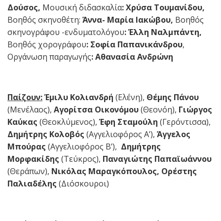
Δούσος,
Moυσική διδασκαλία
: Χρύσα Τουμανίδου,
Βοηθός σκηνοθέτη:
Άννα- Μαρία Ιακώβου,
Βοηθός
σκηνογράφου -ενδυματολόγου
: Έλλη Ναλμπάντη,
Βοηθός χορογράφου
: Σοφία Παπανικάνδρου
,
Οργάνωση παραγωγής
: Αθανασία Ανδρώνη
Παίζουν:
Έμιλυ Κολιανδρή
(Ελένη),
Θέμης Πάνου
(Μενέλαος),
Αγορίτσα Οικονόμου
(Θεονόη),
Γιώργος
Καύκας
(Θεοκλύμενος),
Έφη Σταμούλη
(Γερόντισσα),
Δημήτρης Κολοβός
(Αγγελιοφόρος Α’),
Άγγελος
Μπούρας
(Αγγελιοφόρος Β’),
Δημήτρης
Μορφακίδης
(Τεύκρος),
Παναγιώτης Παπαϊωάννου
(Θεράπων),
Νικόλας Μαραγκόπουλος, Ορέστης
Παλιαδέλης
(Διόσκουροι)