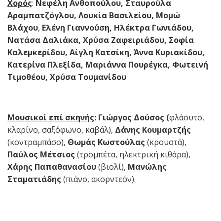
Χορός
:
Νεφέλη Ανθοπούλου, Σταυρούλα
Αραμπατζόγλου, Λουκία Βασιλείου, Μομώ
Βλάχου
,
Ελένη Γιαννούση, Ηλέκτρα Γωνιάδου,
Νατάσα Δαλιάκα, Χρύσα Ζαφειριάδου, Σοφία
Καλεμκερίδου, Αίγλη Κατσίκη, Άννα Κυριακίδου,
Κατερίνα Πλεξίδα, Μαριάννα Πουρέγκα, Φωτεινή
Τιμοθέου, Χρύσα Τουμανίδου
Μουσικοί επί σκηνής
: Γιώργος Δούσος (
φλάουτο,
κλαρίνο, σαξόφωνο, καβάλ),
Δάνης Κουμαρτζής
(κοντραμπάσο),
Θωμάς Κωστούλας
(κρουστά),
Παύλος Μέτσιος
(τρομπέτα, ηλεκτρική κιθάρα),
Χάρης Παπαθανασίου
(βιολί),
Μανώλης
Σταματιάδης
(πιάνο, ακορντεόν).