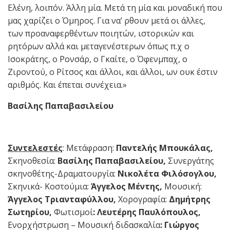
Ελένη, λοιπόν. Άλλη μία. Μετά τη μία και μοναδική που
μας χαρίζει ο Όμηρος. Για να’ ρθουν μετά οι άλλες,
των προαναφερθέντων ποιητών, ιστορικών και
ρητόρων αλλά και μεταγενέστερων όπως π.χ ο
Ισοκράτης, ο Ρονσάρ, ο Γκαίτε, ο Όφενμπαχ, ο
Ζιροντού, ο Ρίτσος και άλλοι, και άλλοι, ων ουκ έστιν
αριθμός. Και έπεται συνέχεια.»
Βασίλης Παπαβασιλείου
Συντελεστές
: Μετάφραση:
Παντελής Μπουκάλας,
Σκηνοθεσία:
Βασίλης Παπαβασιλείου,
Συνεργάτης
σκηνοθέτης-Δραματουργία:
Νικολέτα Φιλόσογλου,
Σκηνικά- Κοστούμια:
Άγγελος Μέντης,
Μουσική:
Άγγελος Τριανταφύλλου,
Χορογραφία:
Δημήτρης
Σωτηρίου,
Φωτισμοί
: Λευτέρης Παυλόπουλος,
Ενορχήστρωση – Μουσική διδασκαλία
: Γιώργος