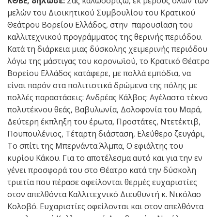
ΚΘΒΕ, δήλωσε:
Σας καλωσορίζω, εκ μέρους όλων των
μελών του Διοικητικού Συμβουλίου του Κρατικού
Θεάτρου Βορείου Ελλάδος, στην παρουσίαση του
καλλιτεχνικού προγράμματος της θερινής περιόδου.
Κατά τη διάρκεια μιας δύσκολης χειμερινής περιόδου
λόγω της μάστιγας του κορονωϊού, το Κρατικό Θέατρο
Βορείου Ελλάδος κατάφερε, με πολλά εμπόδια, να
είναι παρόν στα πολιτιστικά δρώμενα της πόλης με
πολλές παραστάσεις: Ανδρέας Κάλβος: Αγέλαστο τέκνο
πολυτέκνου θεάς, Βαβυλωνία, Δολοφονία του Μαρά,
Δεύτερη έκπληξη του έρωτα, Προστάτες, Ντετέκτιβ,
Πουπουλένιος, Τέταρτη διάσταση, Ελεύθερο ζευγάρι,
Το σπίτι της Μπερνάντα Άλμπα, Ο εφιάλτης του
κυρίου Κάκου. Για το αποτέλεσμα αυτό και για την εν
γένει προσφορά του στο Θέατρο κατά την δύσκολη
τριετία που πέρασε οφείλονται θερμές ευχαριστίες
στον απελθόντα Καλλιτεχνικό Διευθυντή κ. Νικόλαο
Κολοβό. Ευχαριστίες οφείλονται και στον απελθόντα