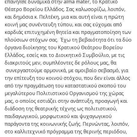
επανήλθε δυναμικά στην alma mater, το Κρατικό
Θέατρο Βορείου Ελλάδος. Σας καλωσορίζω, λοιπόν,
και δημόσια κ. Πελτέκη, μια και αυτή είναι η πρώτη
κοινή μας συνέντευξη τύπου, και σας εύχομαι από
καρδιάς επιτυχημένη θητεία και πραγματοποίηση των
πλούσιων στόχων σας. Έχω τη βεβαιότητα ότι τα δύο
όργανα διοίκησης του Κρατικού Θεάτρου Βορείου
Ελλάδος, εσείς και το Διοικητικό Συμβούλιο, με τις
διακριτούς μεν, συμπλέοντες δε ρόλους μας, θα
συνεργαστούμε αρμονικά, με αμοιβαίο σεβασμό, για
την επίτευξη του κοινού στόχου, που δεν είναι άλλος
από την πραγμάτωση του καταστατικού σκοπού του
μεγαλύτερου Πολιτιστικού Οργανισμού της χώρας
μας, ο οποίος εστιάζει στην ανάπτυξη, προαγωγή και
διάδοση της θεατρικής τέχνης ως πολιτιστικού,
παιδαγωγικού, μορφωτικού και ψυχαγωγικού
παράγοντα της κοινωνικής ζωής. Περνώντας, λοιπόν,
στο καλλιτεχνικό πρόγραμμα της θερινής περιόδου,