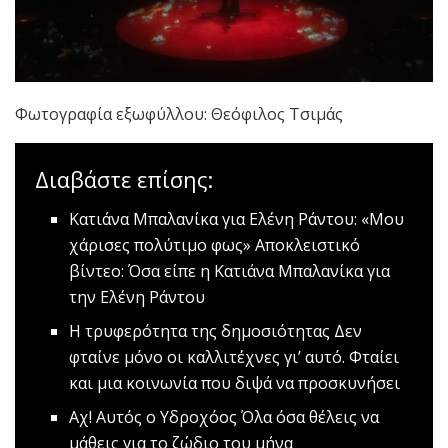
Φωτογραφία εξωφύλλου: Θεόφιλος Τσιμάς
Διαβάστε επίσης:
Κατιάνα Μπαλανίκα για Ελένη Ράντου: «Μου
χάρισες πολύτιμο φως»
Αποκλειστικό
βίντεο: Όσα είπε η Κατιάνα Μπαλανίκα για
την Ελένη Ράντου
Η τρυφερότητα της δημοσιότητας
Δεν
φταίνε μόνο οι καλλιτέχνες γι’ αυτό. Φταίει
και μια κοινωνία που διψά να προσκυνήσει
Αχ! Αυτός ο Υδροχόος
Όλα όσα θέλεις να
μάθεις για το ζώδιο του μήνα