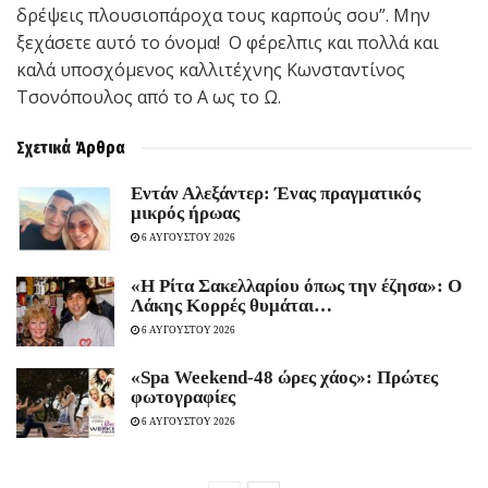
δρέψεις πλουσιοπάροχα τους καρπούς σου”. Μην
ξεχάσετε αυτό το όνομα! Ο φέρελπις και πολλά και
καλά υποσχόμενος καλλιτέχνης Κωνσταντίνος
Τσονόπουλος από το Α ως το Ω.
Σχετικά
Άρθρα
Εντάν Αλεξάντερ: Ένας πραγματικός
μικρός ήρωας
6 ΑΥΓΟΥΣΤΟΥ 2026
«Η Ρίτα Σακελλαρίου όπως την έζησα»: Ο
Λάκης Κορρές θυμάται…
6 ΑΥΓΟΥΣΤΟΥ 2026
«Spa Weekend-48 ώρες χάος»: Πρώτες
φωτογραφίες
6 ΑΥΓΟΥΣΤΟΥ 2026