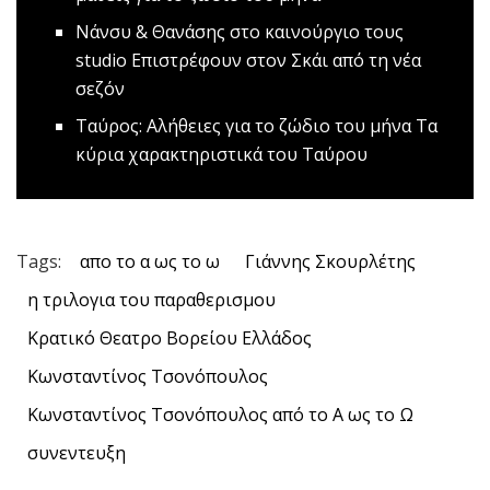
Nάνσυ & Θανάσης στο καινούργιο τους
studio
Επιστρέφουν στον Σκάι από τη νέα
σεζόν
Ταύρος: Αλήθειες για το ζώδιο του μήνα
Τα
κύρια χαρακτηριστικά του Ταύρου
Tags:
απο το α ως το ω
Γιάννης Σκουρλέτης
η τριλογια του παραθερισμου
Κρατικό Θεατρο Βορείου Ελλάδος
Κωνσταντίνος Τσονόπουλος
Κωνσταντίνος Τσονόπουλος από το Α ως το Ω
συνεντευξη