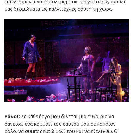
επιβεβαιώνει γιατί πολεμάμε ακόμη για τα εργασιακά
μας δικαιώματα ως καλλιτέχνες σ΄αυτή τη χώρα.
Ρόλοι:
Σε κάθε έργο μου δίνεται μια ευκαιρία να
δανείσω ένα κομμάτι του εαυτού μου σε κάποιον
ρόλο, να συμπορευτώ μαζί του και να εξελιχθώ. Ο