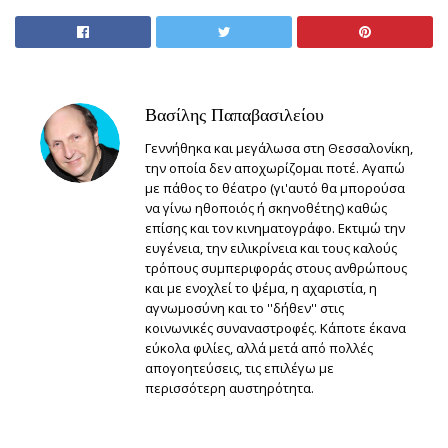
Βασίλης Παπαβασιλείου
Γεννήθηκα και μεγάλωσα στη Θεσσαλονίκη,
την οποία δεν αποχωρίζομαι ποτέ. Αγαπώ
με πάθος το θέατρο (γι'αυτό θα μπορούσα
να γίνω ηθοποιός ή σκηνοθέτης) καθώς
επίσης και τον κινηματογράφο. Εκτιμώ την
ευγένεια, την ειλικρίνεια και τους καλούς
τρόπους συμπεριφοράς στους ανθρώπους
και με ενοχλεί το ψέμα, η αχαριστία, η
αγνωμοσύνη και το ''δήθεν'' στις
κοινωνικές συναναστροφές. Κάποτε έκανα
εύκολα φιλίες, αλλά μετά από πολλές
απογοητεύσεις, τις επιλέγω με
περισσότερη αυστηρότητα.