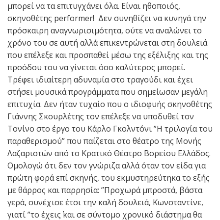
μπορεί να τα επιτυγχάνει όλα. Είναι ηθοποιός,
σκηνοθέτης performer! Δεν συνηθίζει να κυνηγά την
πρόσκαιρη αναγνωρισιμότητα, ούτε να αναλώνει το
χρόνο του σε αυτή αλλά επικεντρώνεται στη δουλειά
που επέλεξε και προσπαθεί μέσω της εξέλιξης και της
προόδου του να γίνεται όσο καλύτερος μπορεί.
Τρέφει ιδιαίτερη αδυναμία στο τραγούδι και έχει
στήσει μουσικά προγράμματα που σημείωσαν μεγάλη
επιτυχία. Δεν ήταν τυχαίο που ο ιδιοφυής σκηνοθέτης
Γιάννης Σκουρλέτης τον επέλεξε να υποδυθεί τον
Τονίνο στο έργο του Κάρλο Γκολντόνι ”Η τριλογία του
παραθερισμού” που παίζεται στο θέατρο της Μονής
Λαζαριστών από το Κρατικό Θέατρο Βορείου Ελλάδος.
Ομολογώ ότι δεν τον γνώριζα αλλά όταν τον είδα για
πρώτη φορά επί σκηνής, του εκμυστηρεύτηκα το εξής
με θάρρος και παρρησία: ”Προχωρά μπροστά, βάστα
γερά, συνέχισε έτσι την καλή δουλειά, Κωνσταντίνε,
γιατί ”το έχεις΄΄ και σε σύντομο χρονικό διάστημα θα