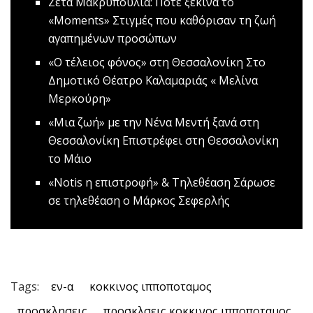
Ζέτα Μακρυπούλια: Πότε ξεκινά το
«Μοments»
Στιγμές που καθόρισαν τη ζωή
αγαπημένων προσώπων
«Ο τέλειος φόνος» στη Θεσσαλονίκη
Στο
Δημοτικό Θέατρο Καλαμαριάς « Μελίνα
Μερκούρη»
«Μια ζωή» με την Νένα Μεντή ξανά στη
Θεσσαλονίκη
Επιστρέφει στη Θεσσαλονίκη
το Μάιο
«Notis η επιστροφή» & Τηλεθέαση
Σάρωσε
σε τηλεθέαση ο Μάρκος Σεφερλής
Tags:
εν-α
κοκκινος ιπποποταμος
προσκλησεις
προσκλσεις κοκκινος ιπποποταμος