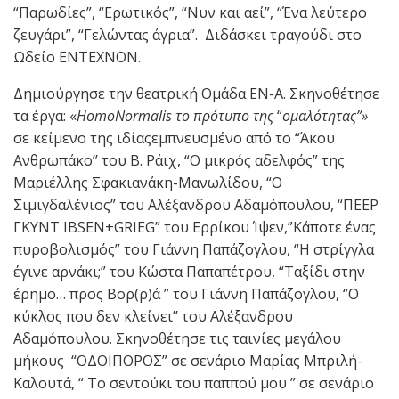
“Παρωδίες”, “Ερωτικός”, “Νυν και αεί”, “Ένα λεύτερο
ζευγάρι”, “Γελώντας άγρια”. Διδάσκει τραγούδι στο
Ωδείο ΕΝΤΕΧΝΟΝ.
Δημιούργησε την θεατρική Ομάδα ΕΝ-Α. Σκηνοθέτησε
τα έργα: «
HomoNormalis
το πρότυπο της
“
ομαλότητας”»
σε κείμενο της ιδίαςεμπνευσμένο από το “Άκου
Ανθρωπάκο’’ του Β. Ράιχ, “Ο μικρός αδελφός” της
Μαριέλλης Σφακιανάκη-Μανωλίδου, “Ο
Σιμιγδαλένιος” του Αλέξανδρου Αδαμόπουλου, “ΠΕΕΡ
ΓΚΥΝΤ IBSEN+GRIEG” του Ερρίκου Ίψεν,”Κάποτε ένας
πυροβολισμός” του Γιάννη Παπάζογλου, “Η στρίγγλα
έγινε αρνάκι;” του Κώστα Παπαπέτρου, “Ταξίδι στην
έρημο… προς Βορ(ρ)ά ” του Γιάννη Παπάζογλου, ‘’Ο
κύκλος που δεν κλείνει’’ του Αλέξανδρου
Αδαμόπουλου. Σκηνοθέτησε τις ταινίες μεγάλου
μήκους “ΟΔΟΙΠΟΡΟΣ” σε σενάριο Μαρίας Μπριλή-
Καλουτά, “ Το σεντούκι του παππού μου ” σε σενάριο