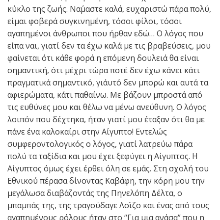
κύκλο της ζωής. Να΄μαστε καλά, ευχαριστώ πάρα πολύ,
είμαι φοβερά συγκινημένη, τόσοι φίλοι, τόσοι
αγαπημένοι άνθρωποι που ήρθαν εδώ… Ο λόγος που
είπα ναι, γιατί δεν τα έχω καλά με τις βραβεύσεις, μου
φαίνεται ότι κάθε φορά η επόμενη δουλειά θα είναι
σημαντική, ότι μέχρι τώρα ποτέ δεν έχω κάνει κάτι
πραγματικά σημαντικό, γι΄αυτό δεν μπορώ και αυτά τα
αφιερώματα, κάτι παθαίνω. Με βάζουν μπροστά από
τις ευθύνες μου και θέλω να μένω ανεύθυνη. Ο λόγος
λοιπόν που δέχτηκα, ήταν γιατί μου έταξαν ότι θα με
πάνε ένα καλοκαίρι στην Αίγυπτο! Εντελώς
συμφεροντολογικός ο λόγος, γιατί λατρεύω πάρα
πολύ τα ταξίδια και μου έχει ξεφύγει η Αίγυπτος. Η
Αίγυπτος όμως έχει έρθει όλη σε εμάς. Στη σχολή του
Εθνικού πέρασα δίνοντας Καβάφη, την κόρη μου την
μεγάλωσα διαβάζοντάς της Πηνελόπη Δέλτα, ο
μπαμπάς της, της τραγούδαγε Λοϊζο και ένας από τους
αγαπημένους ρόλους ήταν στο “Για μια ανάσα” που η