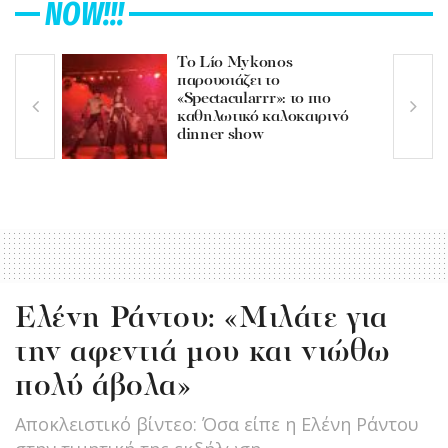
NOW!!!
Το Lío Mykonos
παρουσιάζει το
«Spectacularrr»: το πιο
καθηλωτικό καλοκαιρινό
dinner show
Ελένη Ράντου: «Μιλάτε για
την αφεντιά μου και νιώθω
πολύ άβολα»
Αποκλειστικό βίντεο: Όσα είπε η Eλένη Ράντου