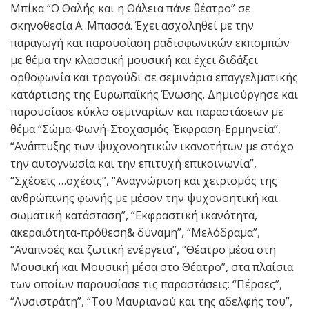
Μπίκα “Ο Θαλής και η Θάλεια πάνε θέατρο” σε
σκηνοθεσία Α. Μπασσά. Έχει ασχοληθεί με την
παραγωγή και παρουσίαση ραδιοφωνικών εκπομπών
με θέμα την κλασσική μουσική και έχει διδάξει
ορθοφωνία και τραγούδι σε σεμινάρια επαγγελματικής
κατάρτισης της Ευρωπαϊκής Ένωσης. Δημιούργησε και
παρουσίασε κύκλο σεμιναρίων και παραστάσεων με
θέμα “Σώμα-Φωνή-Στοχασμός-Έκφραση-Ερμηνεία’’,
“Ανάπτυξης των ψυχονοητικών ικανοτήτων με στόχο
την αυτογνωσία και την επιτυχή επικοινωνία”,
“Σχέσεις …σχέσις”, “Αναγνώριση και χειρισμός της
ανθρώπινης φωνής με μέσον την ψυχονοητική και
σωματική κατάσταση”, “Εκφραστική ικανότητα,
ακεραιότητα-πρόθεση& δύναμη”, “Μελόδραμα”,
“Αναπνοές και ζωτική ενέργεια”, “Θέατρο μέσα στη
Μουσική και Μουσική μέσα στο Θέατρο”, στα πλαίσια
των οποίων παρουσίασε τις παραστάσεις: “Πέρσες”,
“Λυσιστράτη”, “Του Μαυριανού και της αδελφής του”,