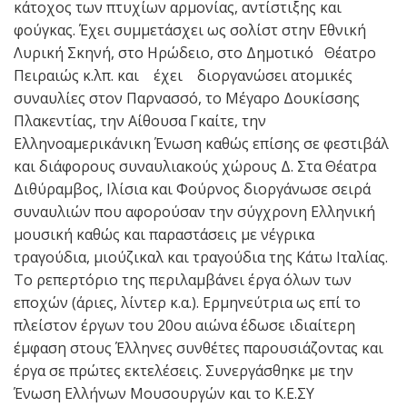
κάτοχος των πτυχίων αρμονίας, αντίστιξης και
φούγκας. Έχει συμμετάσχει ως σολίστ στην Εθνική
Λυρική Σκηνή, στο Ηρώδειο, στο Δημοτικό Θέατρο
Πειραιώς κ.λπ. και έχει διοργανώσει ατομικές
συναυλίες στον Παρνασσό, το Μέγαρο Δουκίσσης
Πλακεντίας, την Αίθουσα Γκαίτε, την
Ελληνοαμερικάνικη Ένωση καθώς επίσης σε φεστιβάλ
και διάφορους συναυλιακούς χώρους Δ. Στα Θέατρα
Διθύραμβος, Ιλίσια και Φούρνος διοργάνωσε σειρά
συναυλιών που αφορούσαν την σύγχρονη Ελληνική
μουσική καθώς και παραστάσεις με νέγρικα
τραγούδια, μιούζικαλ και τραγούδια της Κάτω Ιταλίας.
Το ρεπερτόριο της περιλαμβάνει έργα όλων των
εποχών (άριες, λίντερ κ.α.). Ερμηνεύτρια ως επί το
πλείστον έργων του 20ου αιώνα έδωσε ιδιαίτερη
έμφαση στους Έλληνες συνθέτες παρουσιάζοντας και
έργα σε πρώτες εκτελέσεις. Συνεργάσθηκε με την
Ένωση Ελλήνων Μουσουργών και το Κ.Ε.ΣΥ