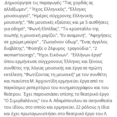
.Δημιούργησε τις παραγωγές: “Τας χορδάς ας
αλλάξωμεν”, “ Ήχος Ελληνικός”, “Έλληνες
μουσουργοί”, “Ημέρες σύγχρονης Ελληνικής
μουσικής”, “Με μουσικές εξαίσιες και με 5 αισθήσεις
για οδηγό”, “Φωνή Ελπίδας”, “Το κρύσταλλο της
σιωπής η μουσική ραγίζει”, “Εν αναμονή”, “Αφηγήσεις
σε χρώμα μαύρο” , “Ζωογόνον ύδωρ”, “Ένας άγγελος
διαβάτης”, “Φύσηξε ο Ζέφυρος τραγούδια ”, “2
woman’ssongs”, “Ήχοι Εικόνων”. “Ελλήνων έργα”
όπου ερμήνευσε σύγχρονους Έλληνες και ξένους
συνθέτες της λόγιας μουσικής και έργα σε πρώτη
εκτέλεση. “Φωτίζοντας τη μουσική” με τον συνθέτη
και πιανίστα Μ. Αρχοντίδη ερμηνεύει έργα από το
παγκόσμιο ρεπερτόριο του κινηματογράφου και του
θεάτρου. Έχει παρουσιάσει επίσης το θεατρικό έργο
“Ο Σιμιγδαλένιος” του Α. Αδαμόπουλου σε σκηνοθεσία
του ιδίου, στο οποίο και ερμηνεύει 22 ρόλους η ίδια
και έχει πρωταγωνιστήσει στο θεατρικό έργο του Λ.