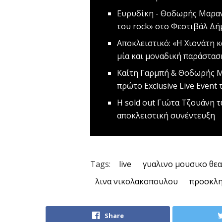
Ευρυδίκη - Θοδωρής Μαρα
του rock» στο Φεστιβάλ Δ
Αποκλειστικό: «Η Χιονάτη 
μία και μοναδική παράστασ
Καίτη Γαρμπή & Θοδωρής Μ
πρώτο Exclusive Live Event
Η sold out Γιώτα Τζουάνη
αποκλειστική συνέντευξη
Tags:
live
γυαλινο μουσικο θε
λινα νικολακοπουλου
προσκλη
Share