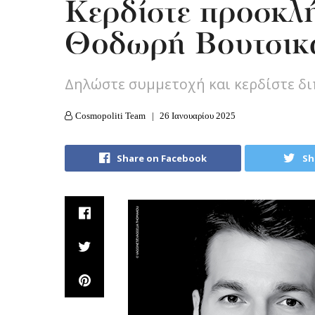
Κερδίστε προσκλήσ
Θοδωρή Βουτσικ
Δηλώστε συμμετοχή και κερδίστε δι
Cosmopoliti Team
26 Ιανουαρίου 2025
Share on Facebook
Sh