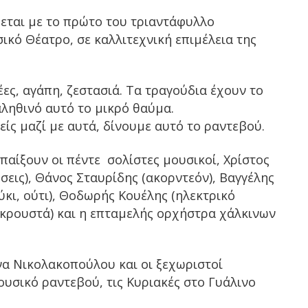
εται με το πρώτο του τριαντάφυλλο
ικό Θέατρο, σε καλλιτεχνική επιμέλεια της
ες, αγάπη, ζεστασιά. Τα τραγούδια έχουν το
αληθινό αυτό το μικρό θαύμα.
είς μαζί με αυτά, δίνουμε αυτό το ραντεβού.
παίξουν οι πέντε σολίστες μουσικοί, Χρίστος
ις), Θάνος Σταυρίδης (ακορντεόν), Βαγγέλης
κι, ούτι), Θοδωρής Κουέλης (ηλεκτρικό
(κρουστά) και η επταμελής ορχήστρα χάλκινων
να Νικολακοπούλου και οι ξεχωριστοί
ουσικό ραντεβού, τις Κυριακές στο Γυάλινο