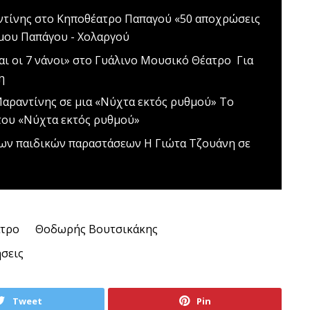
ντίνης στο Κηποθέατρο Παπαγού
«50 αποχρώσεις
ήμου Παπάγου - Χολαργού
και οι 7 νάνοι» στο Γυάλινο Μουσικό Θέατρο
Για
η
αραντίνης σε μια «Νύχτα εκτός ρυθμού»
To
 του «Νύχτα εκτός ρυθμού»
 των παιδικών παραστάσεων
Η Γιώτα Τζουάνη σε
ατρο
Θοδωρής Βουτσικάκης
σεις
Tweet
Pin