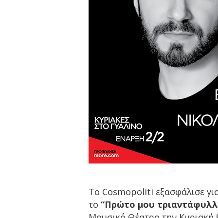
Το Cosmopoliti εξασφάλισε γι
το
“Πρώτο μου τριαντάφυλλ
Μουσικό Θέατρο την Κυριακή 9