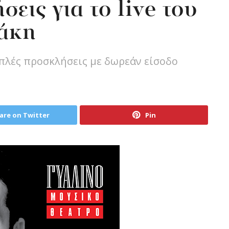
εις για το live του
άκη
πλές προσκλήσεις με δωρεάν είσοδο
are on Twitter
Pin