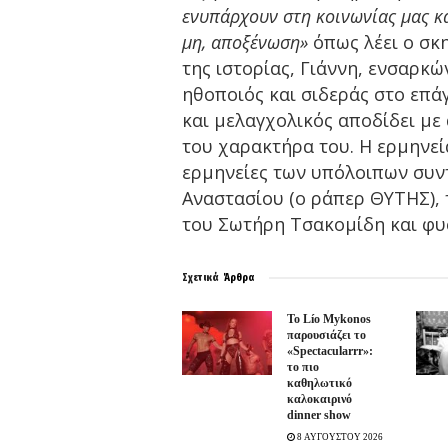
ενυπάρχουν στη κοινωνίας μας κα
μη, αποξένωση»
όπως λέει ο σκ
της ιστορίας, Γιάννη, ενσαρκώ
ηθοποιός και σιδεράς στο επά
και μελαγχολικός αποδίδει με
του χαρακτήρα του. Η ερμηνεία
ερμηνείες των υπόλοιπων συντ
Αναστασίου (ο ράπερ ΘΥΤΗΣ), 
του Σωτήρη Τσακομίδη και φυ
Σχετικά
Άρθρα
Το Lío Mykonos
παρουσιάζει το
«Spectacularrr»:
το πιο
καθηλωτικό
καλοκαιρινό
dinner show
8 ΑΥΓΟΥΣΤΟΥ 2026