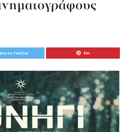
κινηματογράφους
are on Twitter
Pin