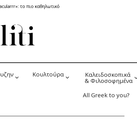
cularrr»: το πιο καθηλωτικό
υζην
Κουλτούρα
Καλειδοσκοπικά 
& Φιλοσοφημένα
All Greek to you?