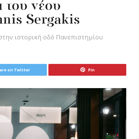
 του νέου
nis Sergakis
στην ιστορική οδό Πανεπιστημίου
are on Twitter
Pin