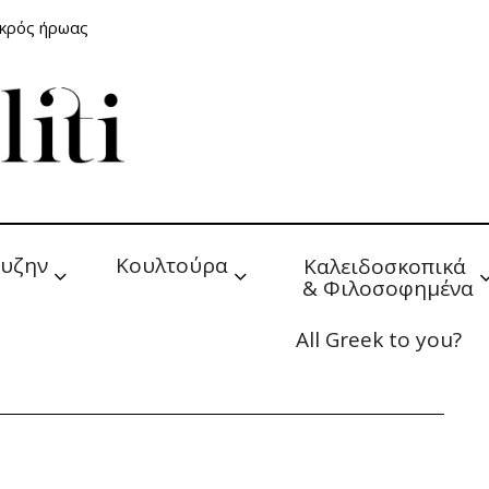
ικρός ήρωας
υζην
Κουλτούρα
Καλειδοσκοπικά 
& Φιλοσοφημένα
All Greek to you?