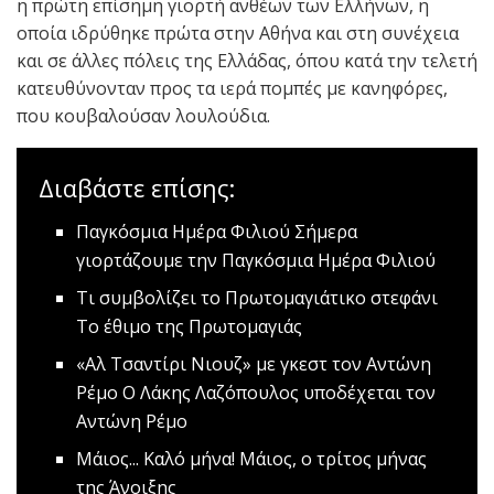
η πρώτη επίσημη γιορτή ανθέων των Ελλήνων, η
οποία ιδρύθηκε πρώτα στην Αθήνα και στη συνέχεια
και σε άλλες πόλεις της Ελλάδας, όπου κατά την τελετή
κατευθύνονταν προς τα ιερά πομπές με κανηφόρες,
που κουβαλούσαν λουλούδια.
Διαβάστε επίσης:
Παγκόσμια Ημέρα Φιλιού
Σήμερα
γιορτάζουμε την Παγκόσμια Ημέρα Φιλιού
Tι συμβολίζει το Πρωτομαγιάτικο στεφάνι
Το έθιμο της Πρωτομαγιάς
«Αλ Τσαντίρι Νιουζ» με γκεστ τον Αντώνη
Ρέμο
Ο Λάκης Λαζόπουλος υποδέχεται τον
Αντώνη Ρέμο
Μάιος... Καλό μήνα!
Μάιος, ο τρίτος μήνας
της Άνοιξης