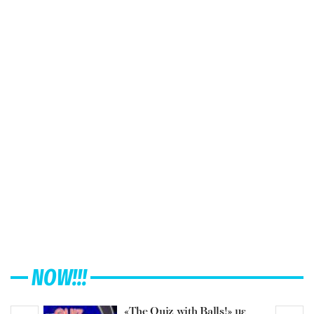
NOW!!!
«The Quiz with Balls!» με