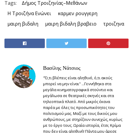
Tags:
Δήμος Τροιζηνίας–Μεθάνων
Η Τροιζήνα Ενώνει
καρμεν ρουγγερη
μαιρη βιδαλη
μαιρη βιδαλη βραβειο
τροιζηνα
Βασίλης Νάτσιος
"Ό,τι βλέπεις είναι αληθινό, ό,τι ακούς
μπορεί να μην είναι" ...Γεννήθηκα στα
μεγάλα κινηματογραφικά στούντιο και
μεγάλωσα σε θεατρικές σκηνές και στα
τηλεοπτικά πλατό. Από μικρός έκανα
παρέα με όλες τις προσωπικότητες του
πολιτισμού μας. Μαζί με τους δικούς μου
ανθρώπους, με στηρίζουν συνεχώς, κυρίως
με το έργο τους. Ωραία ιστορία, έτσι; Κρίμα
που δεν είναι αληθινή! Πάντα μου άρεσε