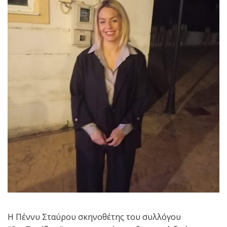
Η Πέννυ Σταύρου σκηνοθέτης του συλλόγου