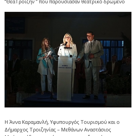
“ΘεαΤροίζην ” που παρουσίασαν θεατρικό δρώμενο
Η Άννα Καραμανλή, Υφυπουργός Τουρισμού και ο
Δήμαρχος Τροιζηνίας – Μεθάνων Αναστάσιος