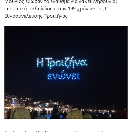
Μούγιος έδωσαν το έναυσμα για να ξεκινήσουν οι
επετειακές εκδηλώσεις των 199 χρόνων της Γ’
Εθνοσυνέλευσης Τροιζήνας.