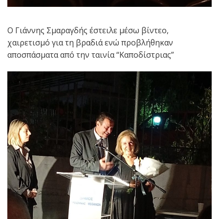
Ο Γιάννης Σμαραγδής έστειλε μέσω βίντεο,
χαιρετισμό για τη βραδιά ενώ προβλήθηκαν
αποσπάσματα από την ταινία “Καποδίστριας”