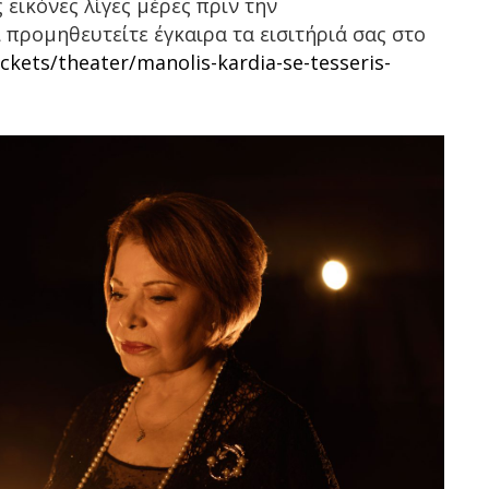
 εικόνες λίγες μέρες πριν την
προμηθευτείτε έγκαιρα τα εισιτήριά σας στο
ckets/theater/manolis-kardia-se-tesseris-