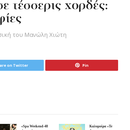
ε τέσσερις χορδές:
φίες
υσική του Μανώλη Χιώτη
are on Twitter
Pin
«Spa Weekend-48
Καλομοίρα «Te