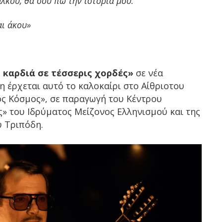
άλκου, θα σου πω την ιστορία μου.
αι άκου»
 καρδιά σε τέσσερις χορδές»
σε νέα
η έρχεται αυτό το καλοκαίρι στο Αίθριοτου
ός Κόσμος», σε παραγωγή του Κέντρου
» του Ιδρύματος Μείζονος Ελληνισμού και της
υ Τριπόδη.