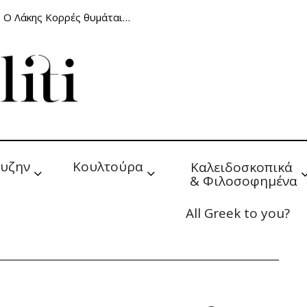
: Ο Λάκης Κορρές θυμάται…
υζην
Κουλτούρα
Καλειδοσκοπικά 
& Φιλοσοφημένα
All Greek to you?