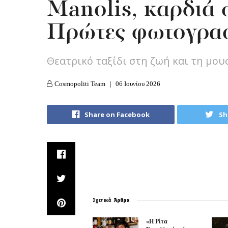
Manolis, καρδιά σ
Πρώτες φωτογρα
Θεατρικό ταξίδι στη ζωή και τη μο
Cosmopoliti Team
06 Ιουνίου 2026
Share on Facebook
Sh
Σχετικά
Άρθρα
«Η Ρίτα