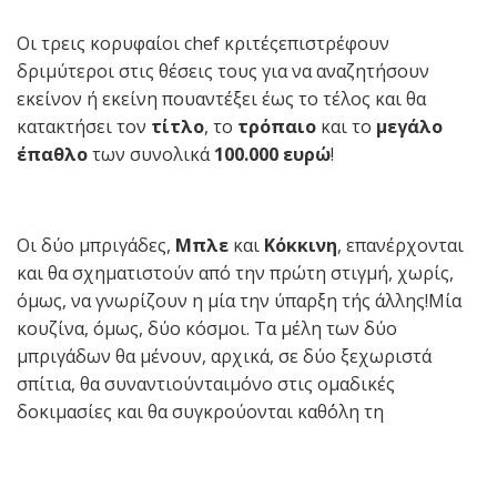
Οι τρεις κορυφαίοι chef κριτέςεπιστρέφουν
δριμύτεροι στις θέσεις τους για να αναζητήσουν
εκείνον ή εκείνη πουαντέξει έως το τέλος και θα
κατακτήσει τον
τίτλο
, το
τρόπαιo
και το
μεγάλο
έπαθλο
των συνολικά
100.000 ευρώ
!
Οι δύο μπριγάδες,
Μπλε
και
Κόκκινη
, επανέρχονται
και θα σχηματιστούν από την πρώτη στιγμή, χωρίς,
όμως, να γνωρίζουν η μία την ύπαρξη τής άλλης!Μία
κουζίνα, όμως, δύο κόσμοι. Τα μέλη των δύο
μπριγάδων θα μένουν, αρχικά, σε δύο ξεχωριστά
σπίτια, θα συναντιούνταιμόνο στις ομαδικές
δοκιμασίες και θα συγκρούονται καθ΄όλη τη