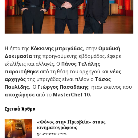
Η ήττα της
Κόκκινης μπριγάδας,
στην
Ομαδική
Δοκιμασία
της προηγούμενης εβδομάδας, έφερε
εξελίξεις και αλλαγές. Ο
Πάνος Τελάλης
παραιτήθηκε
από τη θέση του αρχηγού και
νέος
αρχηγός
της μπριγάδας είναι πλέον ο
Τάσος
Παυλίδης.
Ο
Γιώργος Πασαδάκης
ήταν εκείνος που
αποχώρησε
από το
MasterChef
10.
Σχετικά
Άρθρα
«Φόνος στην Πρεσβεία» στους
κινηματογράφους
9 ΑΥΓΟΥΣΤΟΥ 2026