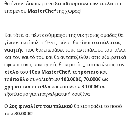
θα έχουν δικαίωμα να
διεκδικήσουν τον τίτλο
του
επόμενου
M
asterChef
της χώρας!
Και τότε, οι πέντε σύμμαχοι της νικήτριας ομάδας θα
γίνουν αντίπαλοι. ‘Ένας, μόνο, θα είναι ο
απόλυτος
νικητής
, που θαξεπεράσει τους αντιπάλους του, αλλά
και τον εαυτό του και θα ανταπεξέλθει στις εξαιρετικά
εφευρετικές μαγειρικές δοκιμασίες, κατακτώντας τον
τίτλο
του
10ου MasterChef
, το
τρόπαιο
και
το
έπαθλο
συνολικάτων
100.000
€
,
70.000€ ως
χρηματικό έπαθλο
και επιπλέον
30.000€
σε
εξοπλισμό για επαγγελματική κουζίνα!
Ο
2ος φιναλίστ του τελικού
θα εισπράξει το ποσό
των
30.000€
!