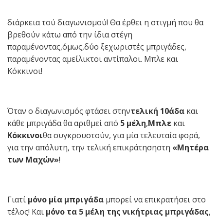
διάρκεια τού διαγωνισμού! Θα έρθει η στιγμή που θα
βρεθούν κάτω από την ίδια στέγη
παραμένοντας,όμως,δύο ξεχωριστές μπριγάδες,
παραμένοντας αμείλικτοι αντίπαλοι. Μπλε και
Κόκκινοι!
Όταν ο διαγωνισμός φτάσει στην
τελική 10άδα
και
κάθε μπριγάδα θα αριθμεί από
5 μέλη
,
Μπλε
και
Κόκκινοι
θα συγκρουστούν, για μία τελευταία φορά,
για την απόλυτη, την τελική επικράτησηστη
«Μητέρα
των Μαχών»
!
Γιατί
μόνο μία μπριγάδα
μπορεί να επικρατήσει στο
τέλος! Και
μόνο τα 5 μέλη της νικήτριας μπριγάδας
,