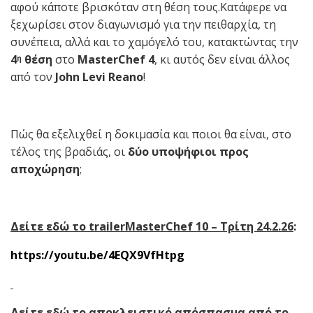
αφού κάποτε βρισκόταν στη θέση τους.Κατάφερε να
ξεχωρίσει στον διαγωνισμό για την πειθαρχία, τη
συνέπεια, αλλά και το χαμόγελό του, κατακτώντας την
4
θέση
στο
MasterChef
4
, κι αυτός δεν είναι άλλος
η
από τον
John Levi Reano
!
Πώς θα εξελιχθεί η δοκιμασία και ποιοι θα είναι, στο
τέλος της βραδιάς, οι
δύο υποψήφιοι προς
αποχώρηση
;
Δείτε εδώ το
trailerMasterChef
10 – Τρίτη 24.2.26
:
https://youtu.be/4EQX9VfHtpg
Δείτε εδώ το αποκλειστικό απόσπασμα από το