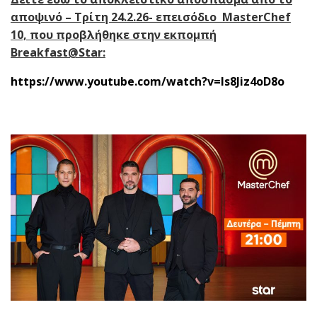
αποψινό – Τρίτη 24.2.26- επεισόδιο
MasterChef
10, που προβλήθηκε στην εκπομπή
Breakfast
@
Star
:
https
://
www
.
youtube
.
com
/
watch
?
v
=
ls
8
Jiz
4
oD
8
o