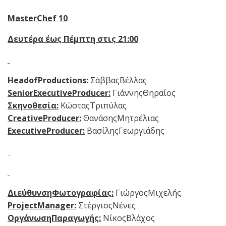
MasterChef
10
Δευτέρα έως Πέμπτη
στις 21:00
HeadofProductions
:
ΣάββαςΒέλλας
SeniorExecutiveProducer
:
ΓιάννηςΘηραίος
Σκηνοθεσία:
ΚώσταςΤριπύλας
CreativeProducer
:
ΘανάσηςΜητρέλιας
ExecutiveProducer
:
ΒασίληςΓεωργιάδης
ΔιεύθυνσηΦωτογραφίας:
ΓιώργοςΜιχελής
ProjectManager
:
ΣτέργιοςΝένες
ΟργάνωσηΠαραγωγής:
ΝίκοςΒλάχος