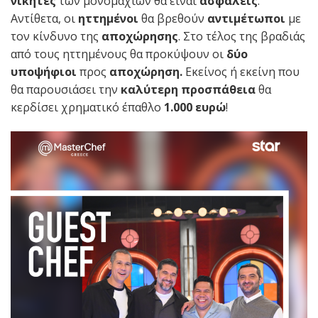
νικητές
των μονομαχιών θα είναι
ασφαλείς
.
Αντίθετα, οι
ηττημένοι
θα βρεθούν
αντιμέτωποι
με
τον κίνδυνο της
αποχώρησης
. Στο τέλος της βραδιάς
από τους ηττημένους θα προκύψουν οι
δύο
υποψήφιοι
προς
αποχώρηση.
Εκείνος ή εκείνη που
θα παρουσιάσει την
καλύτερη προσπάθεια
θα
κερδίσει χρηματικό έπαθλο
1.000 ευρώ
!