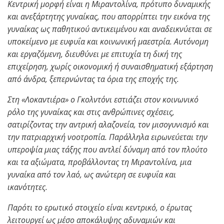
Κεντρική μορφή είναι η Μιραντολίνα, πρότυπο δυναμικής
και ανεξάρτητης γυναίκας, που απορρίπτει την εικόνα της
γυναίκας ως παθητικού αντικειμένου και αναδεικνύεται σε
υποκείμενο με ευφυΐα και κοινωνική μαεστρία. Αυτόνομη
και εργαζόμενη, διευθύνει με επιτυχία τη δική της
επιχείρηση, χωρίς οικονομική ή συναισθηματική εξάρτηση
από άνδρα, ξεπερνώντας τα όρια της εποχής της.
Στη «Λοκαντιέρα» ο Γκολντόνι εστιάζει στον κοινωνικό
ρόλο της γυναίκας και στις ανθρώπινες σχέσεις,
σατιρίζοντας την αντρική αλαζονεία, τον μισογυνισμό και
την πατριαρχική νοοτροπία. Παράλληλα ειρωνεύεται την
υπεροψία μιας τάξης που αντλεί δύναμη από τον πλούτο
και τα αξιώματα, προβάλλοντας τη Μιραντολίνα, μια
γυναίκα από τον λαό, ως ανώτερη σε ευφυΐα και
ικανότητες.
Παρότι το ερωτικό στοιχείο είναι κεντρικό, ο έρωτας
λειτουργεί ως μέσο αποκάλυψης αδυναμιών και