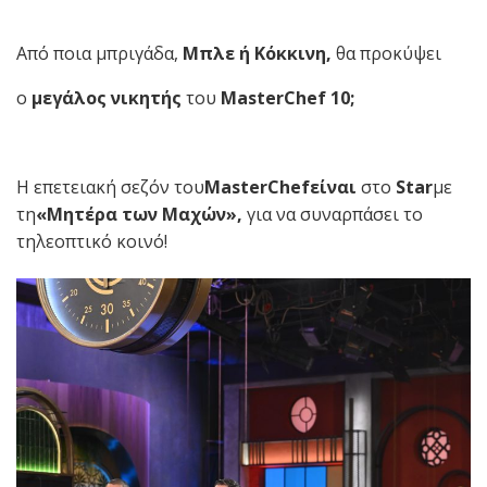
Από ποια μπριγάδα,
Μπλε ή Κόκκινη,
θα προκύψει
ο
μεγάλος νικητής
του
MasterChef 10;
Η επετειακή σεζόν του
MasterChef
είναι
στο
Star
με
τη
«Μητέρα των Μαχών»,
για να συναρπάσει το
τηλεοπτικό κοινό!