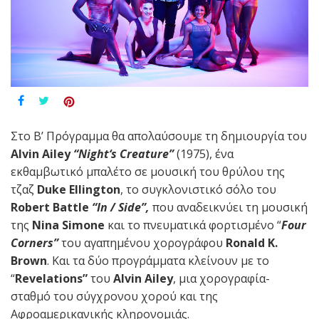
Στο Β’ Πρόγραμμα θα απολαύσουμε τη δημιουργία του
Alvin
Ailey
“
Night
‘
s
Creature
”
(1975), ένα
εκθαμβωτικό μπαλέτο σε μουσική του θρύλου της
τζαζ
Duke
Ellington
, το συγκλονιστικό σόλο του
Robert
Battle
“
In
/
Side
”,
που αναδεικνύει τη μουσική
της
Nina
Simone
και το πνευματικά φορτισμένο “
Four
Corners
”
του αγαπημένου χορογράφου
Ronald
K
.
Brown
. Και τα δύο προγράμματα κλείνουν με το
“
Revelations
”
του
Alvin
Ailey
, μια χορογραφία-
σταθμό του σύγχρονου χορού και της
Αφροαμερικανικής κληρονομιάς.