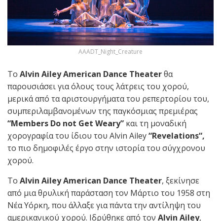
AAADT_Night_Creature
Το
Alvin
Ailey
American
Dance
Theater
θα
παρουσιάσει για όλους τους λάτρεις του χορού,
μερικά από τα αριστουργήματα του ρεπερτορίου του,
συμπεριλαμβανομένων της παγκόσμιας πρεμιέρας
“
Members
Do
not
Get
Weary
”
και τη μοναδική
χορογραφία του ίδιου του Alvin Ailey
“
Revelations
“,
το πιο δημοφιλές έργο στην ιστορία του σύγχρονου
χορού.
Το
Alvin Ailey American Dance Theater
, ξεκίνησε
από μια θρυλική παράσταση τον Μάρτιο του 1958 στη
Νέα Υόρκη, που άλλαξε για πάντα την αντίληψη του
αμερικανικού χορού. Ιδρύθηκε από τον
Alvin Ailey
,