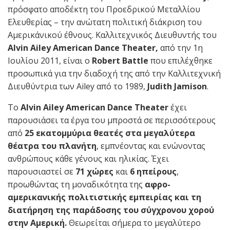
πρόσφατο αποδέκτη του Προεδρικού Μεταλλίου
Ελευθερίας – την ανώτατη πολιτική διάκριση του
Αμερικάνικού έθνους. Καλλιτεχνικός Διευθυντής του
Alvin Ailey American Dance Theater,
από την 1η
Ιουλίου 2011, είναι ο
Robert Battle
που επιλέχθηκε
προσωπικά για την διαδοχή της από την Καλλιτεχνική
Διευθύντρια των Ailey από το 1989,
Judith Jamison
.
Το
Alvin Ailey American Dance Theater
έχει
παρουσιάσει τα έργα του μπροστά σε περισσότερους
από
25 εκατομμύρια θεατές στα μεγαλύτερα
θέατρα του πλανήτη
, εμπνέοντας και ενώνοντας
ανθρώπους κάθε γένους και ηλικίας. Έχει
παρουσιαστεί σε
71 χώρες
και
6 ηπείρους
,
προωθώντας τη μοναδικότητα της
αφρο-
αμερικανικής πολιτιστικής εμπειρίας και τη
διατήρηση της παράδοσης του σύγχρονου χορού
στην Αμερική.
Θεωρείται σήμερα το μεγαλύτερο