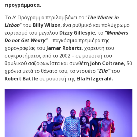
προγράμματα.
Το Α’ Πρόγραμμα περιλαμβάνει το “
The
Winter
in
Lisbon
” του
Billy
Wilson
, ένα ρυθμικό και πολύχρωμο
εορτασμό του μεγάλου
Dizzy
Gillespie
,
το
“
Members
Do
not
Get
Weary
“
– παγκόσμια πρεμιέρα της
χορογραφίας του
Jamar
Roberts
, χορευτή του
συγκροτήματος από το 2002 – σε μουσική του
θρυλικού σαξοφωνίστα και συνθέτη
John
Coltrane
,
50
χρόνια μετά το θάνατό του, το ντουέτο
“
Ella
”
του
Robert
Battle
σε μουσική της
Ella
Fitzgerald
.