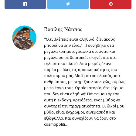
Βασίλης Νάτσιος
"Ό,τι βλέπεις είναι αληθινό, ό,τι ακούς
μπορεί να μην είναι" ...Γεννήθηκα στα
μεγάλα κινηματογραφικά στούντιο και
μεγάλωσα σε θεατρικές σκηνές και στα
τηλεοπτικά πλατό. Από μικρός έκανα
παρέα με όλες τις προσωπικότητες του
πολιτισμού μας. Μαζί με τους δικούς μου
ανθρώπους, με στηρίζουν συνεχώς, κυρίως
με το έργο τους. Ωραία ιστορία, έτσι; Κρίμα
που δεν είναι αληθινή! Πάντα μου άρεσε
αυτή η εκδοχή. Χρειάζεται ένας μύθος να
συντηρεί την πραγματικότητα. Οι δικοί μου
μύθοι είναι έγχρωμοι, σινεμασκόπ και
εξώφυλλο. Και συνεχίζουν να ζουν στο
cosmopoliti…