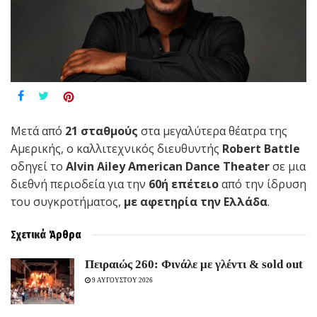
Μετά από
21 σταθμούς
στα μεγαλύτερα θέατρα της
Αμερικής, ο καλλιτεχνικός διευθυντής
Robert
Battle
οδηγεί το
Alvin
Ailey
American
Dance
Theater
σε μια
διεθνή περιοδεία για την
60ή επέτειο
από την ίδρυση
του συγκροτήματος,
με αφετηρία την Ελλάδα
.
Σχετικά
Άρθρα
Πειραιώς 260: Φινάλε με γλέντι & sold out
9 ΑΥΓΟΥΣΤΟΥ 2026