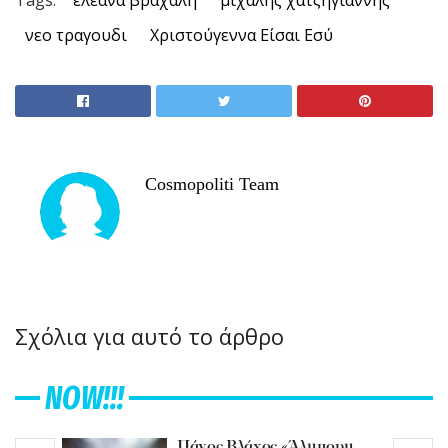
Tags:
ελεανα βραχαλη
μιχάλης χατζηγιάννης
νεο τραγουδι
Χριστούγεννα Είσαι Εσύ
Cosmopoliti Team
Σχόλια για αυτό το άρθρο
NOW!!!
Πάνος Βλάχος «Άλμπουμ