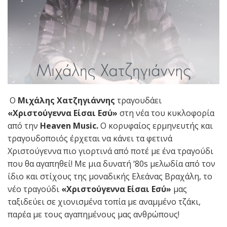
Ο
Μιχάλης Χατζηγιάννης
τραγουδάει
«Χριστούγεννα Είσαι Εσύ»
στη νέα του κυκλοφορία
από την
Heaven
Music
.
Ο κορυφαίος ερμηνευτής και
τραγουδοποιός
έρχεται να κάνει τα φετινά
Χριστούγεννα πιο γιορτινά από ποτέ με ένα τραγούδι
που θα αγαπηθεί!
Με μια δυνατή ‘80
s
μελωδία από τον
ίδιο και στίχους της μοναδικής Ελεάνας Βραχάλη, το
νέο τραγούδι
«Χριστούγεννα Είσαι Εσύ»
μας
ταξιδεύει σε χιονισμένα τοπία με αναμμένο τζάκι,
παρέα με τους αγαπημένους μας ανθρώπους!