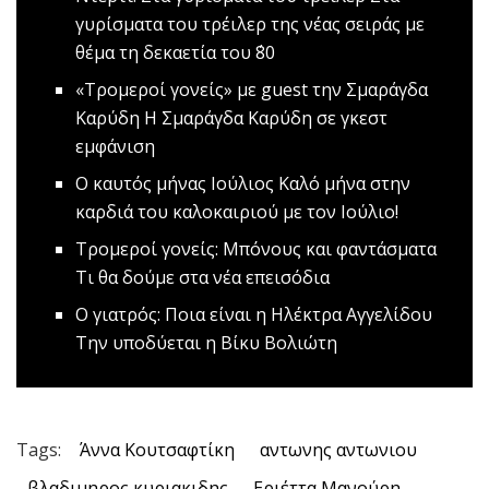
γυρίσματα του τρέιλερ της νέας σειράς με
θέμα τη δεκαετία του ΄80
«Τρομεροί γονείς» με guest την Σμαράγδα
Καρύδη
Η Σμαράγδα Καρύδη σε γκεστ
εμφάνιση
O καυτός μήνας Ιούλιος
Καλό μήνα στην
καρδιά του καλοκαιριού με τον Ιούλιο!
Τρομεροί γονείς: Μπόνους και φαντάσματα
Τι θα δούμε στα νέα επεισόδια
Ο γιατρός: Ποια είναι η Ηλέκτρα Αγγελίδου
Την υποδύεται η Βίκυ Βολιώτη
Tags:
Άννα Κουτσαφτίκη
αντωνης αντωνιου
βλαδιμηρος κυριακιδης
Εριέττα Μανούρη