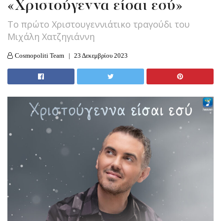
«Χριστούγεννα είσαι εσύ»
Το πρώτο Χριστουγεννιάτικο τραγούδι του
Μιχάλη Χατζηγιάννη
Cosmopoliti Team
23 Δεκεμβρίου 2023