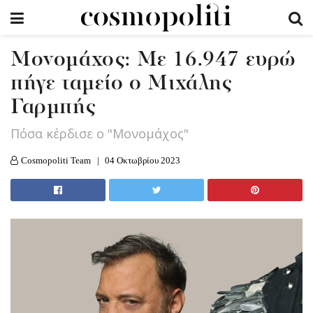
Μονομάχος: Με 16.947 ευρώ
πήγε ταμείο ο Μιχάλης
Γαρμπής
Πόσα κέρδισε ο "Μονομάχος"
Cosmopoliti Team
04 Οκτωβρίου 2023