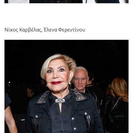
Νίκος Καρβέλας, Έλενα Φερεντίνου