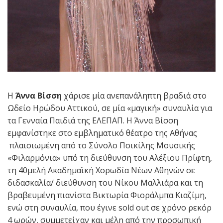
Η
Άννα Βίσση
χάρισε μία ανεπανάληπτη βραδιά στο
Ωδείο Ηρώδου Αττικού, σε μία «μαγική» συναυλία για
τα Γενναία Παιδιά της ΕΛΕΠΑΠ. Η Άννα Βίσση
εμφανίστηκε στο εμβληματικό θέατρο της Αθήνας
πλαισιωμένη από το Σύνολο Ποικίλης Μουσικής
«Φιλαρμόνια» υπό τη διεύθυνση του Αλέξιου Πρίφτη,
τη 40μελή Ακαδημαϊκή Χορωδία Νέων Αθηνών σε
διδασκαλία/ διεύθυνση του Νίκου Μαλλιάρα και τη
βραβευμένη πιανίστα Βικτωρία Φιοράλμπα Κιαζίμη,
ενώ στη συναυλία, που έγινε sold out σε χρόνο ρεκόρ
4 ωρών, συμμετείχαν και μέλη από την προσωπική