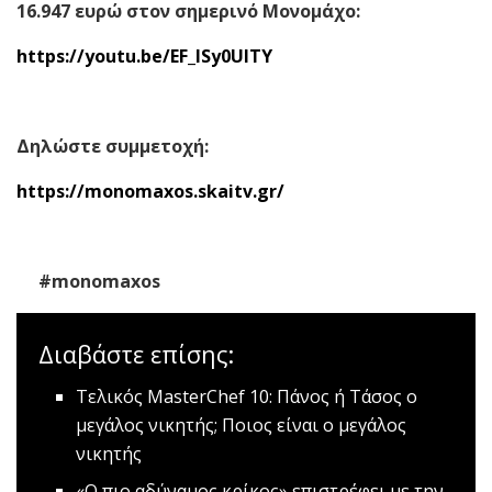
16.947 ευρώ στον σημερινό Μονομάχο:
https://youtu.be/EF_ISy0UlTY
Δηλώστε συμμετοχή:
https://monomaxos.skaitv.gr/
#monomaxos
Διαβάστε επίσης:
Tελικός MasterChef 10: Πάνος ή Τάσος ο
μεγάλος νικητής;
Ποιος είναι ο μεγάλος
νικητής
«Ο πιο αδύναμος κρίκος» επιστρέφει με την