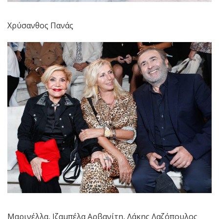
Χρύσανθος Πανάς
Μαρινέλλα, Ιζαμπέλα Αρβανίτη, Λάκης Λαζόπουλος