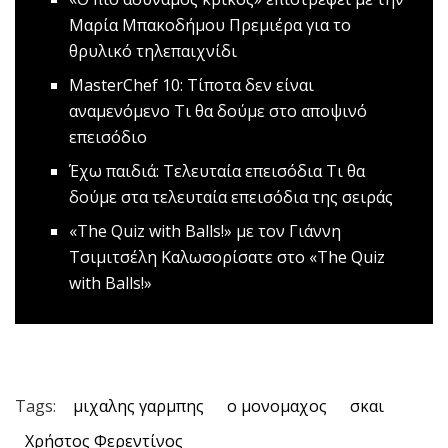
Μαρία Μπακοδήμου
Πρεμιέρα για το
θρυλικό τηλεπαιχνίδι
MasterChef 10: Τίποτα δεν είναι
αναμενόμενο
Τι θα δούμε στο αποψινό
επεισόδιο
Έχω παιδιά: Τελευταία επεισόδια
Τι θα
δούμε στα τελευταία επεισόδια της σειράς
«The Quiz with Balls!» με τον Γιάννη
Τσιμιτσέλη
Καλωσορίσατε στο «The Quiz
with Balls!»
Tags:
μιχαλης γαρμπης
ο μονομαχος
σκαι
Χρήστος Φερεντίνος