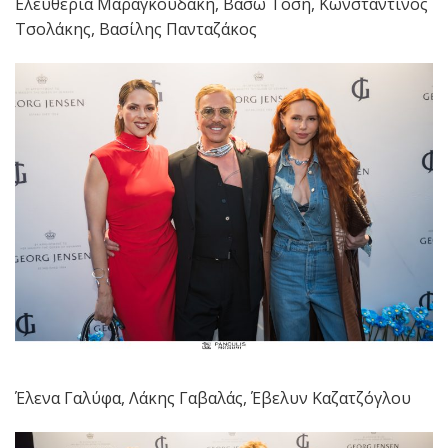
Ελευθερία Μαραγκουδάκη, Βάσω Τόση, Κωνσταντίνος
Τσολάκης, Βασίλης Πανταζάκος
Έλενα Γαλύφα, Λάκης Γαβαλάς, Έβελυν Καζατζόγλου