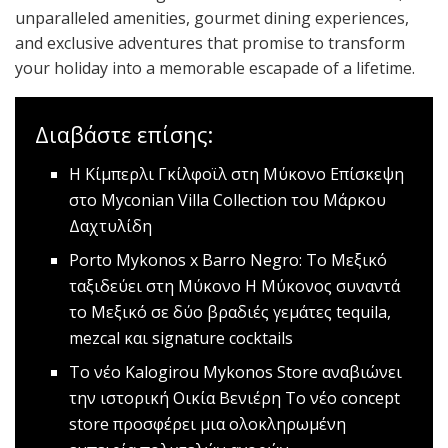
unparalleled amenities, gourmet dining experiences,
and exclusive adventures that promise to transform
your holiday into a memorable escapade of a lifetime.
Διαβάστε επίσης:
Η Κίμπερλι Γκίλφοϊλ στη Μύκονο
Επίσκεψη
στο Myconian Villa Collection του Μάρκου
Δαχτυλίδη
Porto Mykonos x Barro Negro: Το Μεξικό
ταξιδεύει στη Μύκονο
Η Μύκονος συναντά
το Μεξικό σε δύο βραδιές γεμάτες tequila,
mezcal και signature cocktails
Το νέο Kalogirou Mykonos Store αναβιώνει
την ιστορική Οικία Βενιέρη
Tο νέο concept
store προσφέρει μια ολοκληρωμένη