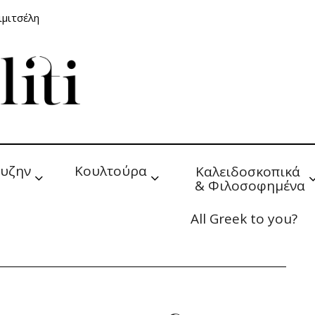
ιμιτσέλη
υζην
Κουλτούρα
Καλειδοσκοπικά 
& Φιλοσοφημένα
All Greek to you?