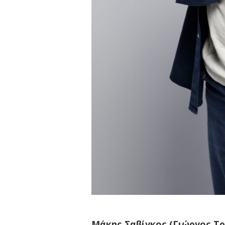
Μάκης Σαβίγκος (Γιώργος Τ