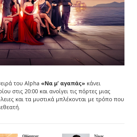
σειρά του
Alpha
«Να μ’ αγαπάς»
κάνει
ου στις 20:00 και ανοίγει τις πόρτες μιας
ώλειες και τα μυστικά μπλέκονται με τρόπο που
λεθεατή.
Οδύσσεια:
Νίκος