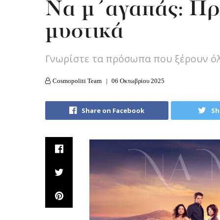
Nα μ΄αγαπάς: Πρ
μυστικά
Γνωρίστε τα πρόσωπα που ξέρουν όλ
Cosmopoliti Team
06 Οκτωβρίου 2025
Share on Facebook
Sh