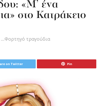
ου: «Μ’ ένα
ια» στο Κατράκειο
 ...Φορτηγό τραγούδια
are on Twitter
Pin