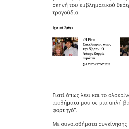
σκηνή του εμβληματικού θεάτ
τραγούδια.
Σχετικά
Άρθρα
«Η Ρίτα
Σακελλαρίου όπως
την έζησα»: Ο
Λάκης Κορρές
θυμάται…
6 ΑΥΓΟΥΣΤΟΥ 2026
Γιατί όπως λέει και το ολοκαί
αισθήματα μου σε μια απλή βα
φορτηγό”.
Με συναισθήματα συγκίνησης 