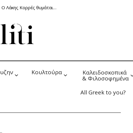
: Ο Λάκης Κορρές θυμάται…
υζην
Κουλτούρα
Καλειδοσκοπικά 
& Φιλοσοφημένα
All Greek to you?