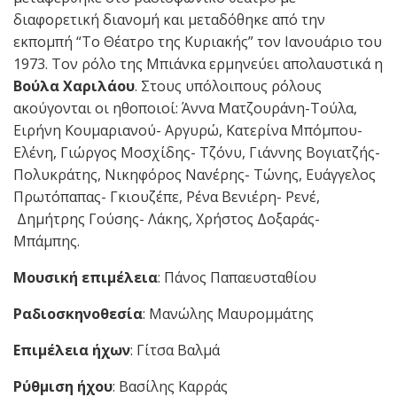
διαφορετική διανομή και μεταδόθηκε από την
εκπομπή “Το Θέατρο της Κυριακής” τον Ιανουάριο του
1973. Τον ρόλο της Μπιάνκα ερμηνεύει απολαυστικά η
Βούλα Χαριλάου
. Στους υπόλοιπους ρόλους
ακούγονται οι ηθοποιοί: Άννα Ματζουράνη-Τούλα,
Ειρήνη Κουμαριανού- Αργυρώ, Κατερίνα Μπόμπου-
Ελένη, Γιώργος Μοσχίδης- Τζόνυ, Γιάννης Βογιατζής-
Πολυκράτης, Νικηφόρος Νανέρης- Τώνης, Ευάγγελος
Πρωτόπαπας- Γκιουζέπε, Ρένα Βενιέρη- Ρενέ,
Δημήτρης Γούσης- Λάκης, Χρήστος Δοξαράς-
Μπάμπης.
Μουσική επιμέλεια
: Πάνος Παπαευσταθίου
Ραδιοσκηνοθεσία
: Μανώλης Μαυρομμάτης
Επιμέλεια ήχων
: Γίτσα Βαλμά
Ρύθμιση ήχου
: Βασίλης Καρράς