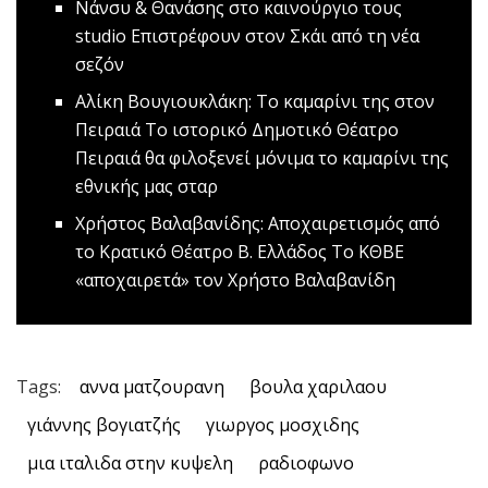
Nάνσυ & Θανάσης στο καινούργιο τους
studio
Επιστρέφουν στον Σκάι από τη νέα
σεζόν
Αλίκη Βουγιουκλάκη: Το καμαρίνι της στον
Πειραιά
Το ιστορικό Δημοτικό Θέατρο
Πειραιά θα φιλοξενεί μόνιμα το καμαρίνι της
εθνικής μας σταρ
Χρήστος Βαλαβανίδης: Aποχαιρετισμός από
το Κρατικό Θέατρο Β. Ελλάδος
Το ΚΘΒΕ
«αποχαιρετά» τον Χρήστο Βαλαβανίδη
Tags:
αννα ματζουρανη
βουλα χαριλαου
γιάννης βογιατζής
γιωργος μοσχιδης
μια ιταλιδα στην κυψελη
ραδιοφωνο