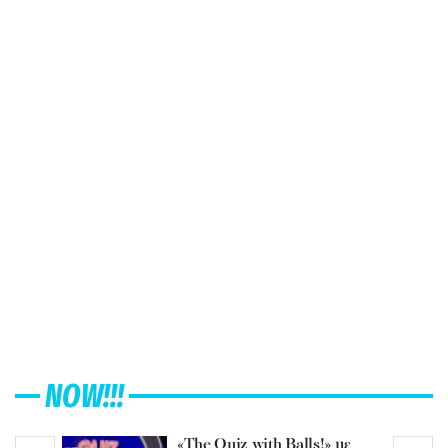
NOW!!!
«The Quiz with Balls!» με