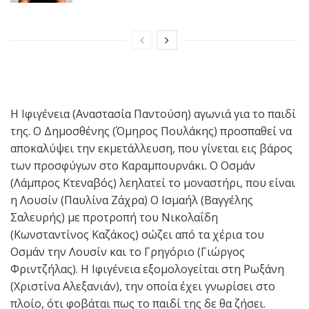
Η Ιφιγένεια (Αναστασία Παντούση) αγωνιά για το παιδί
της. Ο Δημοσθένης (Όμηρος Πουλάκης) προσπαθεί να
αποκαλύψει την εκμετάλλευση, που γίνεται εις βάρος
των προσφύγων στο Καραμπουρνάκι. Ο Οσμάν
(Λάμπρος Κτεναβός) λεηλατεί το μοναστήρι, που είναι
η Λουσίν (Παυλίνα Ζάχρα) Ο Ισμαήλ (Βαγγέλης
Σαλευρής) με προτροπή του Νικολαΐδη
(Κωνσταντίνος Καζάκος) σώζει από τα χέρια του
Οσμάν την Λουσίν και το Γρηγόριο (Γιώργος
Φριντζήλας). Η Ιφιγένεια εξομολογείται στη Ρωξάνη
(Χριστίνα Αλεξανιάν), την οποία έχει γνωρίσει στο
πλοίο, ότι φοβάται πως το παιδί της δε θα ζήσει.