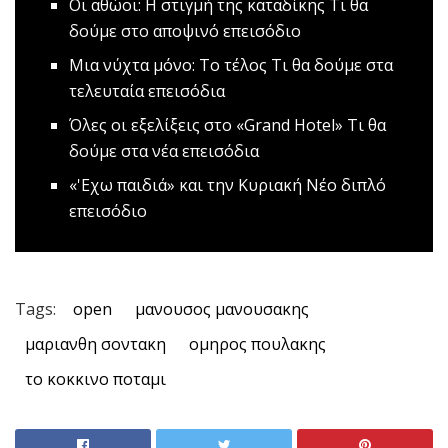
Οι αθώοι: Η στιγμή της καταδίκης
Tι θα
δούμε στο αποψινό επεισόδιο
Μια νύχτα μόνο: Το τέλος
Τι θα δούμε στα
τελευταία επεισόδια
Όλες οι εξελίξεις στο «Grand Hotel»
Τι θα
δούμε στα νέα επεισόδια
«'Εχω παιδιά» και την Κυριακή
Νέο διπλό
επεισόδιο
Tags:
open
μανουσος μανουσακης
μαριανθη σοντακη
ομηρος πουλακης
το κοκκινο ποταμι