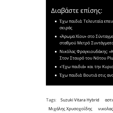
Διαβάστε επίσης:
Έχω παιδιά: Τελευταία επε
σειράς
«Άρωμα Χίου» στο Σύνταγμ
σταθμού Μετρό Συντάγματ
Νικόλας Φραγκιουδάκης: «
Στον Σταυρό του Νότου Pl
«'Εχω παιδιά» και την Κυρι
Έχω παιδιά: Βουτιά στις αν
Tags:
Suzuki Vitara Hybrid
αστ
Μιχάλης Χρυσοχοΐδης
νικολας