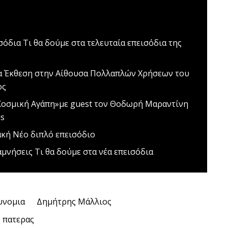
ισόδια
Τι θα δούμε στα τελευταία επεισόδια της
α
Έκθεση στην Αίθουσα Πολλαπλών Χρήσεων του
ος
Κοσμική Αγάπη»με guest τον Θοδωρή Μαραντίνη
us
ακή
Νέο διπλό επεισόδιο
αμνήσεις
Τι θα δούμε στα νέα επεισόδια
υνομια
Δημήτρης Μάλλιος
 πατερας