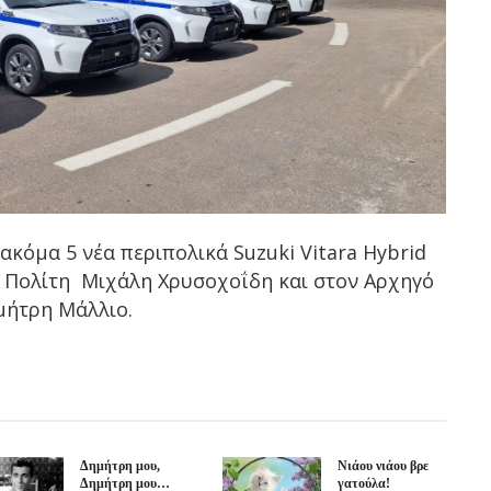
κόμα 5 νέα περιπολικά Suzuki Vitara Hybrid
 Πολίτη Μιχάλη Χρυσοχοΐδη και στον Αρχηγό
μήτρη Μάλλιο.
Δημήτρη μου,
Νιάου νιάου βρε
Δημήτρη μου…
γατούλα!