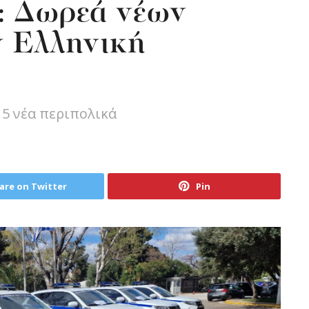
: Δωρεά νέων
ν Ελληνική
5 νέα περιπολικά
are on Twitter
Pin