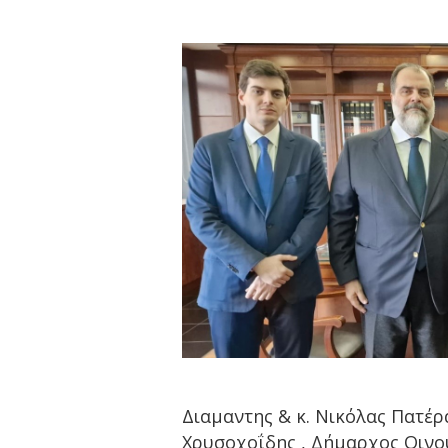
Διαμαντης & κ. Νικόλας Πατέρ
Χρυσοχοΐδης , Δήμαρχος Οιν