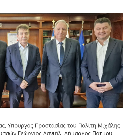
ας, Υπουργός Προστασίας του Πολίτη Μιχάλης
ουσσών Γεώργιος Δανιήλ, Δήμαρχος Πάτμου