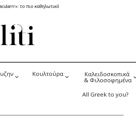
cularrr»: το πιο καθηλωτικό
υζην
Κουλτούρα
Καλειδοσκοπικά 
& Φιλοσοφημένα
All Greek to you?