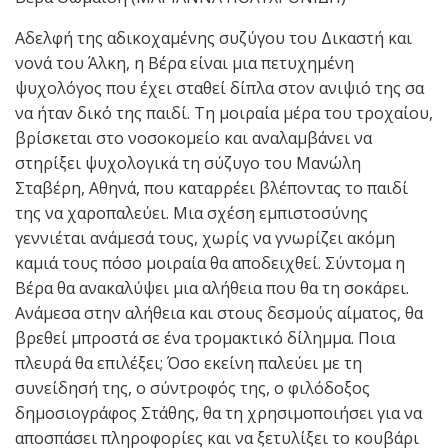
Αδελφή της αδικοχαμένης συζύγου του Δικαστή και
νονά του Άλκη, η Βέρα είναι μια πετυχημένη
ψυχολόγος που έχει σταθεί δίπλα στον ανιψιό της σα
να ήταν δικό της παιδί. Τη μοιραία μέρα του τροχαίου,
βρίσκεται στο νοσοκομείο και αναλαμβάνει να
στηρίξει ψυχολογικά τη σύζυγο του Μανώλη
Σταβέρη, Αθηνά, που καταρρέει βλέποντας το παιδί
της να χαροπαλεύει. Μια σχέση εμπιστοσύνης
γεννιέται ανάμεσά τους, χωρίς να γνωρίζει ακόμη
καμιά τους πόσο μοιραία θα αποδειχθεί. Σύντομα η
Βέρα θα ανακαλύψει μια αλήθεια που θα τη σοκάρει.
Ανάμεσα στην αλήθεια και στους δεσμούς αίματος, θα
βρεθεί μπροστά σε ένα τρομακτικό δίλημμα. Ποια
πλευρά θα επιλέξει; Όσο εκείνη παλεύει με τη
συνείδησή της, ο σύντροφός της, ο φιλόδοξος
δημοσιογράφος Στάθης, θα τη χρησιμοποιήσει για να
αποσπάσει πληροφορίες και να ξετυλίξει το κουβάρι