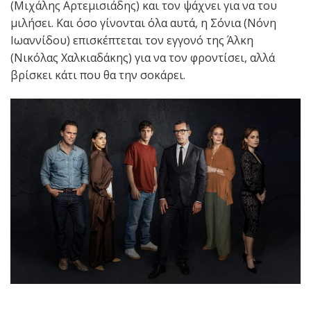
(Μιχάλης Αρτεμισιάδης) και τον ψάχνει για να του
μιλήσει. Και όσο γίνονται όλα αυτά, η Σόνια (Νόνη
Ιωαννίδου) επισκέπτεται τον εγγονό της Άλκη
(Νικόλας Χαλκιαδάκης) για να τον φροντίσει, αλλά
βρίσκει κάτι που θα την σοκάρει.