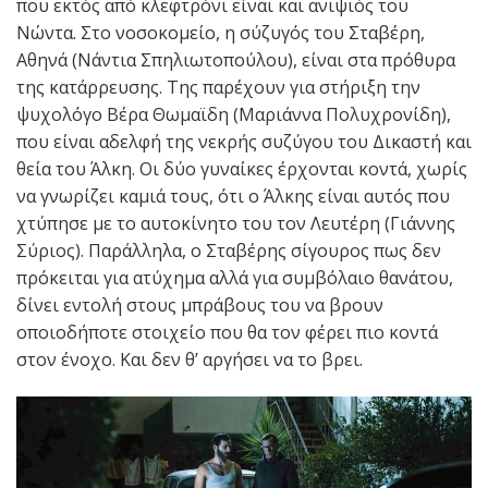
που εκτός από κλεφτρόνι είναι και ανιψιός του
Νώντα. Στο νοσοκομείο, η σύζυγός του Σταβέρη,
Αθηνά (Νάντια Σπηλιωτοπούλου), είναι στα πρόθυρα
της κατάρρευσης. Της παρέχουν για στήριξη την
ψυχολόγο Βέρα Θωμαϊδη (Μαριάννα Πολυχρονίδη),
που είναι αδελφή της νεκρής συζύγου του Δικαστή και
θεία του Άλκη. Οι δύο γυναίκες έρχονται κοντά, χωρίς
να γνωρίζει καμιά τους, ότι ο Άλκης είναι αυτός που
χτύπησε με το αυτοκίνητο του τον Λευτέρη (Γιάννης
Σύριος). Παράλληλα, ο Σταβέρης σίγουρος πως δεν
πρόκειται για ατύχημα αλλά για συμβόλαιο θανάτου,
δίνει εντολή στους μπράβους του να βρουν
οποιοδήποτε στοιχείο που θα τον φέρει πιο κοντά
στον ένοχο. Και δεν θ’ αργήσει να το βρει.