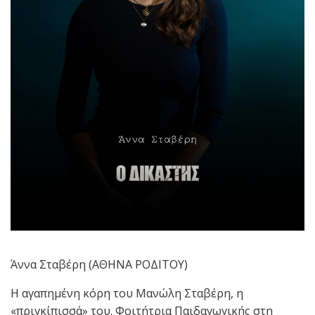
Άννα Σταβέρη (ΑΘΗΝΑ ΡΟΔΙΤΟΥ)
Η αγαπημένη κόρη του Μανώλη Σταβέρη, η
«πριγκίπισσά» του. Φοιτήτρια Παιδαγωγικής στη