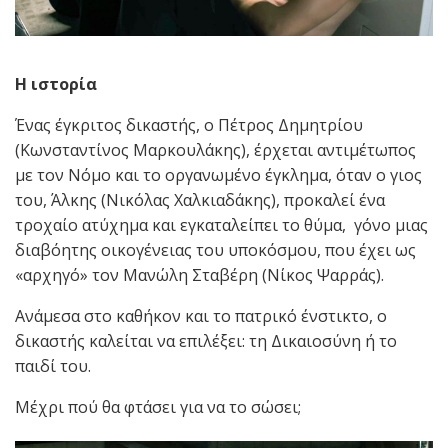
Η ιστορία
Ένας έγκριτος δικαστής, ο Πέτρος Δημητρίου
(Κωνσταντίνος Μαρκουλάκης), έρχεται αντιμέτωπος
με τον Νόμο και το οργανωμένο έγκλημα, όταν ο γιος
του, Άλκης (Νικόλας Χαλκιαδάκης), προκαλεί ένα
τροχαίο ατύχημα και εγκαταλείπει το θύμα, γόνο μιας
διαβόητης οικογένειας του υποκόσμου, που έχει ως
«αρχηγό» τον Μανώλη Σταβέρη (Νίκος Ψαρράς).
Ανάμεσα στο καθήκον και το πατρικό ένστικτο, ο
δικαστής καλείται να επιλέξει: τη Δικαιοσύνη ή το
παιδί του.
Μέχρι πού θα φτάσει για να το σώσει;