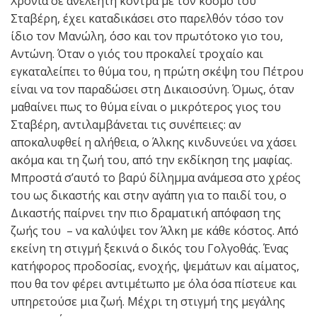
Χρόνια σε ανελέητη κόντρα με τον κόσμο του
Σταβέρη, έχει καταδικάσει στο παρελθόν τόσο τον
ίδιο τον Μανώλη, όσο και τον πρωτότοκο γιο του,
Αντώνη. Όταν ο γιός του προκαλεί τροχαίο και
εγκαταλείπει το θύμα του, η πρώτη σκέψη του Πέτρου
είναι να τον παραδώσει στη Δικαιοσύνη. Όμως, όταν
μαθαίνει πως το θύμα είναι ο μικρότερος γιος του
Σταβέρη, αντιλαμβάνεται τις συνέπειες: αν
αποκαλυφθεί η αλήθεια, ο Άλκης κινδυνεύει να χάσει
ακόμα και τη ζωή του, από την εκδίκηση της μαφίας.
Μπροστά σ’αυτό το βαρύ δίλημμα ανάμεσα στο χρέος
του ως δικαστής και στην αγάπη για το παιδί του, ο
Δικαστής παίρνει την πιο δραματική απόφαση της
ζωής του – να καλύψει τον Άλκη με κάθε κόστος. Από
εκείνη τη στιγμή ξεκινά ο δικός του Γολγοθάς. Ένας
κατήφορος προδοσίας, ενοχής, ψεμάτων και αίματος,
που θα τον φέρει αντιμέτωπο με όλα όσα πίστευε και
υπηρετούσε μια ζωή. Μέχρι τη στιγμή της μεγάλης