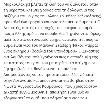
Μαρκουλάκης) βλέπει τη ζωή του να διαλύεται, όταν
τη μέρα που κλείνει χρόνος από τη δολοφονία της
συζύγου του, ο γιος του Άλκης, (Νικόλας Χαλκιαδάκης)
προκαλεί ένα τροχαίο και εγκαταλείπει το θύμα του. Ο
Δικαστής, πιστός στις αρχές του, αποφασίζει αμέσως
πως ο Άλκης πρέπει να παραδοθεί. Πηγαίνοντας, όμως,
μαζί του στο αστυνομικό τμήμα, ανακαλύπτει πως το
θύμα είναι γιος του Μανώλη Σταβέρη (Νίκος Ψαρράς).
Ενός σκληρού «βασιλιά του υποκόσμου». Ο Δικαστής
αντιλαμβάνεται πολύ γρήγορα πως η αποκάλυψη της
ταυτότητας του γιου του μετατρέπει το ατύχημα σε
ζήτημα ζωής και θανάτου για το παιδί του.
Αποφασίζοντας να τον προστατεύσει, λέει ψέματα
στην Αστυνομία και απευθύνεται για βοήθεια στον
Νώντα (Αυγουστίνος Κούμουλος), που χρωστά στον
Δικαστή ευγνωμοσύνη. Η απαίτηση είναι μια: να
εξαφανιστεί το αμάξι που οδηγούσε ο γιος του.