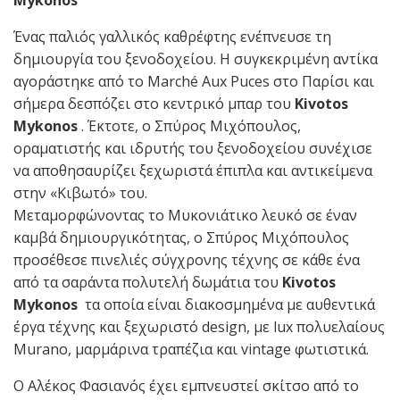
Mykonos
Ένας παλιός γαλλικός καθρέφτης ενέπνευσε τη
δημιουργία του ξενοδοχείου. Η συγκεκριμένη αντίκα
αγοράστηκε από το Marché Aux Puces στο Παρίσι και
σήμερα δεσπόζει στο κεντρικό μπαρ του
Kivotos
Mykonos
. Έκτοτε, ο Σπύρος Μιχόπουλος,
οραματιστής και ιδρυτής του ξενοδοχείου συνέχισε
να αποθησαυρίζει ξεχωριστά έπιπλα και αντικείμενα
στην «Κιβωτό» του.
Μεταμορφώνοντας το Μυκονιάτικο λευκό σε έναν
καμβά δημιουργικότητας, ο Σπύρος Μιχόπουλος
προσέθεσε πινελιές σύγχρονης τέχνης σε κάθε ένα
από τα σαράντα πολυτελή δωμάτια του
Kivotos
Mykonos
τα οποία είναι διακοσμημένα με αυθεντικά
έργα τέχνης και ξεχωριστό design, με lux πολυελαίους
Murano, μαρμάρινα τραπέζια και vintage φωτιστικά.
Ο Αλέκος Φασιανός έχει εμπνευστεί σκίτσο από το