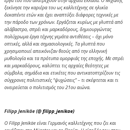
έργα του που ανατρέχουν στην αρχαία Ελλάδα. Ο Μιχάλης
ξεκίνησε την καριέρα του ως καλλιτέχνης σε ηλικία
δεκαπέντε ετών και έχει αναπτύξει διάφορες τεχνικές με
την πάροδο των χρόνων. Εργάζεται κυρίως με γλυπτά από
αλάβαστρο, σπρέι και μαρκαδόρους, δημιουργώντας
πολύχρωμα έργα τέχνης γεμάτα αντιθέσεις – όχι μόνο
οπτικές, αλλά και σημασιολογικές. Τα γλυπτά που
χρησιμοποιεί απεικόνιζαν θεούς από την ελληνική
μυθολογία και τα πρότυπα ομορφιάς της εποχής. Με σπρέι
και μαρκαδόρους, καλύπτει τις αρχαίες θεότητες με
σύμβολα, σημάδια και ετικέτες που αντικατοπτρίζουν τις
σύγχρονες πολιτιστικές “ψυχώσεις” – τι σκέφτεται και τι
ονειρεύεται ο πολιτισμός του 21ου αιώνα.
Filipp
Jenik
ä
e
(@
filipp_jenikae)
Ο
Filipp
Jenik
ä
e
είναι Γερμανός καλλιτέχνης που ζει και