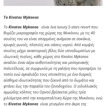
Το Kivotos Mykonos
Το
Kivotos Mykonos
είναι ένα luxury 5-stars resort που
θυμίζει μικρογραφία της χώρας της Μυκόνου, με τις 40
σουίτες του να είναι σπαρμένες ανάμεσα σε σοκάκια,
κρυφές γωνιές, πλατείες και οάσεις νερού. Από κομψές
σουίτες μέχρι ανακτορικές βίλες δύο υπνοδωματίων με
ιδιωτικές πισίνες, κάθε χώρος στο
K
ivotos Mykonos
αναδύει έναν αέρα αυθεντικότητας και μεσογειακής
πολυτέλειας, σε συμφωνία με τη γαλήνη που προσφέρει το
τοπίο ενώ αγκαλιάζει τους επισκέπτες με ένα διαρκές
αίσθημα ιδιωτικότητας που ξεκινά από το δωμάτιο και
φτάνει έως την παραλία του ξενοδοχείου. Ο ειδυλλιακός
αμμώδης κόλπος του Ορνού βρίσκεται μόλις τρία
χιλιόμετρα από την κοσμοπολίτικη Χώρα της Μυκόνου, ενώ
το
Kivotos Mykonos
είναι χτισμένο στο άκρο της