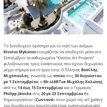
Το ξενοδοχείο-ορόσημο για το νησί των ανέμων
Kivotos Mykonos
ετοιμάζεται να υποδεχτεί μέσα στο
Σεπτέμβριο τα καθιερωμένα “Kivotos Art Projects”
φιλοξενώντας τρεις εικαστικούς που έχουν ξεχωρίσει
μέχρι σήμερα για το έργο τους. Ο Έλληνας
Βασίλης
Μιχόπουλος
, γνωστός ως
vmixo
στις
30 Αυγούστου
με 1 Σεπτεμβρίου
, ο
Mr.stARTue
Μιχάλης Κολώνης
από τις
14 έως 15 Σεπτεμβρίου
και ο Γερμανός
Philipp Jänicke
στις
20 με 23 Σεπτεμβρίου
θα
δημιουργήσουν «
ζωντανά
» στον χώρο της art gallery
του ξενοδοχείου πρωτότυπα έργα, εμπνευσμένα από