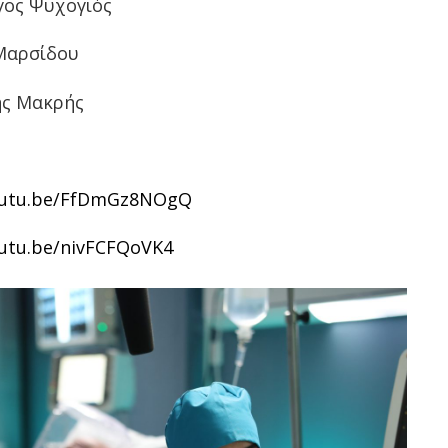
γος Ψυχογιός
 Μαρσίδου
ης Μακρής
utu
.
be
/
FfDmGz
8
NOgQ
outu.be/nivFCFQoVK4