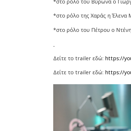
*στο ρόλο του Βύρωνα ο Γιώρ
*στο ρόλο της Χαράς η Έλενα
*στο ρόλο του Πέτρου ο Ντέν
Δείτε το
trailer
εδώ:
https
://
yo
Δείτε το
trailer
εδώ:
https://y