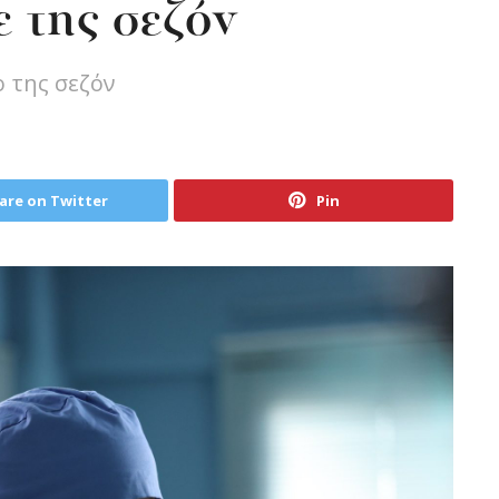
ε της σεζόν
ο της σεζόν
are on Twitter
Pin