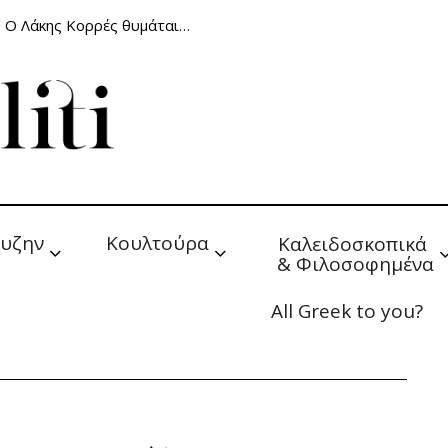
: Ο Λάκης Κορρές θυμάται…
υζην
Κουλτούρα
Καλειδοσκοπικά 
& Φιλοσοφημένα
All Greek to you?