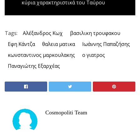
κύρια χαρακτηριστικά του Ταύρου
Tags:
Αλέξανδρος Κωχ
βασιλικη τρουφακου
Εφη Κάντζα
θαλεια ματικα
Ιωάννης Παπαζήσης
κωνσταντινος μαρκουλακης
ο γιατρος
Παναγιώτης Εξαρχέας
Cosmopoliti Team