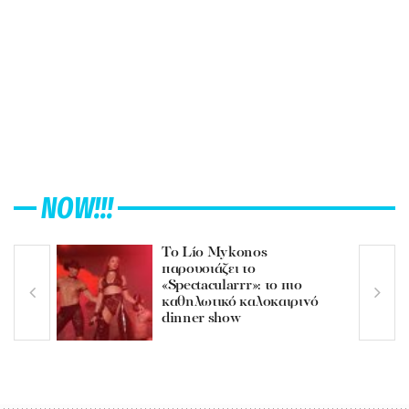
NOW!!!
Το Lío Mykonos
παρουσιάζει το
«Spectacularrr»: το πιο
καθηλωτικό καλοκαιρινό
dinner show