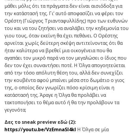
μάθει μόλις ότι τα πράγματα δεν είναι αισιόδοξα για
την κατάστασή της. Γι’ αυτό αποφασίζει να φέρει τον
Ορέστη (Γιώργος Τριανταφυλλίδης) προ των ευθυνών
του και να του ζητήσει να αναλάβει την κηδεμονία του
γιου τους, όταν εκείνη θα έχει πεθάνει. Ο Ορέστης
αρνείται χωρίς δεύτερη σκέψη αντιτείνοντας ότι θα
ήταν καλύτερα να βρεθεί μια οικογένεια που θα
αγαπάει τον μικρό παρά να τον μεγαλώσει ο ίδιος που
δεν τον έχει συναντήσει ποτέ. Η Όλγα απογοητεύεται
από την τόσο απόλυτη θέση του, αλλά δεν συνεχίζει
την κουβέντα αφού μπαίνει μέσα στο δωμάτιο ο γιος
της, ο οποίος δεν γνωρίζει πόσο κρίσιμη είναι η
κατάστασή της. Άραγε η Όλγα θα προλάβει να
τακτοποιήσει το θέμα αυτό ή θα την προλάβουν τα
γεγονότα;
Δες το
sneak preview
εδώ (2):
https://youtu.be/VzEmnaSI4kI
Η Όλγα σε μία