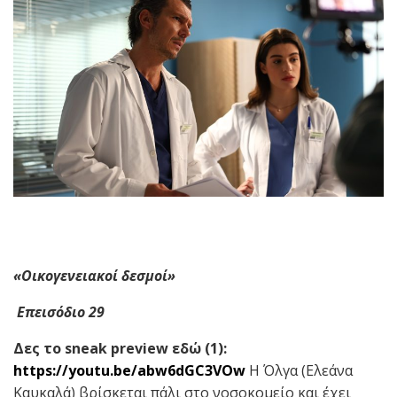
«Οικογενειακοί δεσμοί»
Επεισόδιο 29
Δες το
sneak preview
εδώ (1):
https
://
youtu
.
be
/
abw
6
dGC
3
VOw
Η Όλγα (Ελεάνα
Καυκαλά) βρίσκεται πάλι στο νοσοκομείο και έχει