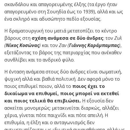
σκανδάλου και απαγορευμένης έλξης (τα έργο ήταν
απαγορευμένο στη Σουηδία έως το 1939), αλλά και ως
ένα σκληρό και αδυσώπητο πεδίο εξουσίας.
Η δραματουργική του ματιά μετατοπίζει το κέντρο
βάρους στη
σχέση ανάμεσα σε δύο άνδρες
: τον
Ζυλ
(
Νίκος Κοσώνας
)
και τον
Ζαν (
Γιάννης Καράμπαμπας
)
,
εξετάζοντας το βάρος της πατριαρχίας που ανέκαθεν
συνθλίβει και το ανδρικό φύλο.
Η ένταση ανάμεσα στους δύο άνδρες είναι σωματική,
ψυχική αλλά και βαθιά πολιτική. Δεν αφορά μόνο το
ποιος επιθυμεί ποιον, αλλά το
ποιος έχει το
δικαίωμα να επιθυμεί, ποιος μπορεί να εκτεθεί
και ποιος τελικά θα επιβιώσει.
Η εξουσία δεν
ασκείται μονομερώς: μετακινείται διαρκώς, αλλάζει
χέρια, γίνεται πότε παιχνίδι και πότε απειλή. Η
επιθυμία, η έλξη και ο ανταγωνισμός δεν
αντιμετωπίζονται ως ιδιωτικά συναισθήματα, αλλά ως