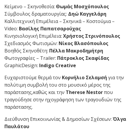
Κείμενο – Σκηνοθεσία:
Θωμάς Μοσχόπουλος
Σύμβουλος δραματουργίας:
Δηώ Καγγελάρη
Καλλιτεχνική Επιμέλεια – Σκηνικά – Κοστούμια –
Video:
Βασίλης Παπατσαρούχας
Κινησιολογική Επιμέλεια:
Χρήστος Στρινόπουλος
Σχεδιασμός Φωτισμών:
Νίκος Βλασόπουλος
Βοηθός Σκηνοθέτη:
Πέλλα Μακροδημήτρη
Φωτογραφίες – Trailer:
Πάτροκλος Σκαφίδας
GraphicDesign:
Indigo Creative
Ευχαριστούμε θερμά τον
Κορνήλιο Σελαμσή
για την
πολύτιμη συμβολή του στο μουσικό μέρος της
παράστασης,καθώς και την
Therese Nestor
που
τραγούδησε στην ηχογράφηση των τραγουδιών της
παράστασης.
Διεύθυνση Επικοινωνίας & Δημοσίων Σχέσεων:
Όλγα
Παυλάτου