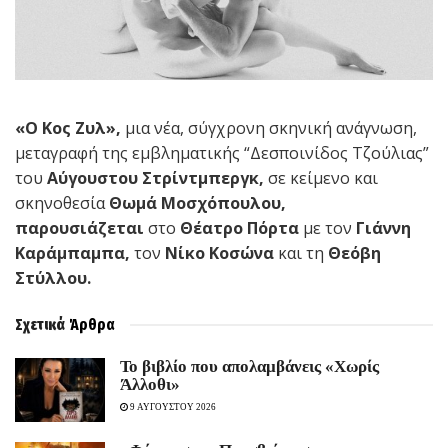
«Ο Κος Ζυλ»,
μια νέα, σύγχρονη σκηνική ανάγνωση,
μεταγραφή της εμβληματικής “Δεσποινίδος Τζούλιας”
του
Αύγουστου Στρίντμπεργκ,
σε κείμενο και
σκηνοθεσία
Θωμά Μοσχόπουλου,
παρουσιάζεται
στο
Θέατρο Πόρτα
με τον
Γιάννη
Καράμπαμπα,
τον
Νίκο Κοσώνα
και τη
Θεόβη
Στύλλου.
Σχετικά
Άρθρα
Το βιβλίο που απολαμβάνεις «Χωρίς
Άλλοθι»
9 ΑΥΓΟΥΣΤΟΥ 2026