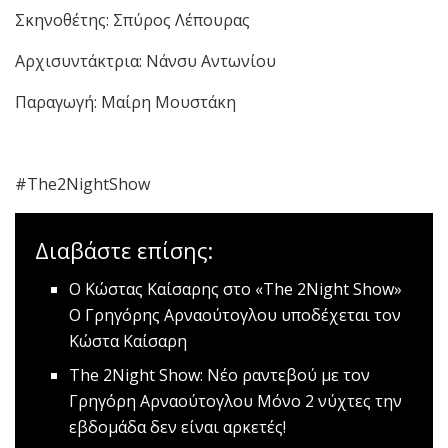
Σκηνοθέτης: Σπύρος Λέπουρας
Αρχισυντάκτρια: Νάνσυ Αντωνίου
Παραγωγή: Μαίρη Μουστάκη
#The2NightShow
Διαβάστε επίσης:
O Kώστας Καίσαρης στο «The 2Night Show»
Ο Γρηγόρης Αρναούτογλου υποδέχεται τον
Κώστα Καίσαρη
The 2Νight Show: Νέο ραντεβού με τον
Γρηγόρη Αρναούτογλου
Μόνο 2 νύχτες την
εβδομάδα δεν είναι αρκετές!