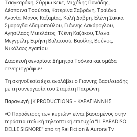
Τσαγκαράκη, Σύρμω Κεκέ, Μιχάλης Πανάδης,
Δέσποινα Τσούτσα, Κατερίνα Σαβράνη, Τραϊάνα
Ανανία, Μάνος Καζαμίας, Καλή Δάβρη, Ελένη Σακκά,
Σμαράγδα Αδαμοπούλου, Γιάννης Ασκάρογλου,
Αγησίλαος Μικελάτος, Τζένη Καζάκου, Έλενα
Μεγγρέλη, Ειρήνη Βαλατσού, Βασίλης Βούνος,
Νικόλαος Αγαπίου.
Διασκευή σεναρίου: Δήμητρα Τσόλκα και ομάδα
σεναριογράφων
Τη σκηνοθεσία έχει αναλάβει ο Γιάννης Βασιλειάδης
με τη συνεργασία του Σταμάτη Πατρώνη.
Παραγωγή: JK PRODUCTIONS – ΚΑΡΑΓΙΑΝΝΗΣ
«Ο Παράδεισος των κυριών» είναι βασισμένος στην
τεράστια ιταλική τηλεοπτική επιτυχία “IL PARADISO
DELLE SIGNORE” από τη Rai Fiction & Aurora Tv