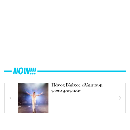
NOW!!!
Πάνος Βλάχος «Άλμπουμ
φωτογραφικά»