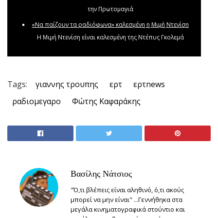
την Πρωτομαγιά
«Να παίζουν τα ραδιόφωνα» καλεσμένη η Μιμή Ντενίση
Η Μιμή Ντενίση είναι καλεσμένη της Ντέπυς Γκολεμά
Tags:
γιαννης τρουπης
ερτ
ερτnews
ραδιομεγαρο
Φώτης Καφαράκης
Βασίλης Νάτσιος
"Ό,τι βλέπεις είναι αληθινό, ό,τι ακούς
μπορεί να μην είναι" ...Γεννήθηκα στα
μεγάλα κινηματογραφικά στούντιο και