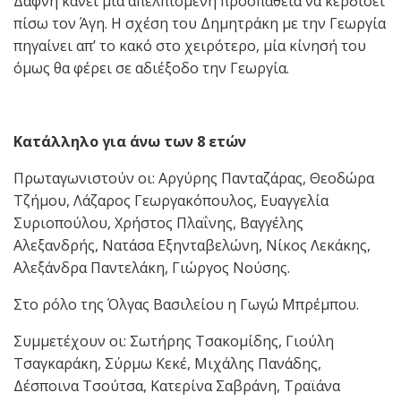
Δάφνη κάνει μία απελπισμένη προσπάθεια να κερδίσει
πίσω τον Άγη. Η σχέση του Δημητράκη με την Γεωργία
πηγαίνει απ’ το κακό στο χειρότερο, μία κίνησή του
όμως θα φέρει σε αδιέξοδο την Γεωργία.
Κατάλληλο για άνω των 8 ετών
Πρωταγωνιστούν οι: Αργύρης Πανταζάρας, Θεοδώρα
Τζήμου, Λάζαρος Γεωργακόπουλος, Ευαγγελία
Συριοπούλου, Χρήστος Πλαΐνης, Βαγγέλης
Αλεξανδρής, Νατάσα Εξηνταβελώνη, Νίκος Λεκάκης,
Αλεξάνδρα Παντελάκη, Γιώργος Νούσης.
Στο ρόλο της Όλγας Βασιλείου η Γωγώ Μπρέμπου.
Συμμετέχουν οι: Σωτήρης Τσακομίδης, Γιούλη
Τσαγκαράκη, Σύρμω Κεκέ, Μιχάλης Πανάδης,
Δέσποινα Τσούτσα, Κατερίνα Σαβράνη, Τραϊάνα