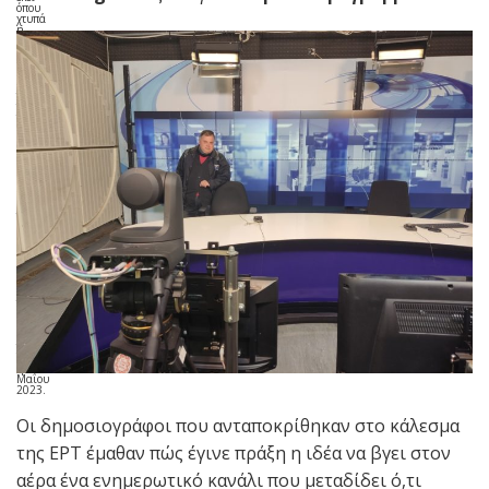
όπου
χτυπά
η
«καρδι
ά» του
ενημε
ρωτικο
ύ
τμήμα
τος
της
ΕΡΤ,
περιλά
μβανε,
μεταξύ
άλλων,
η
επίσκε
ψη
των
δημοσ
ιογρά
φων
στο
Ραδι
ομέγ
αρο
της
Αγίας
Παρασ
κευής,
την
Τετάρτ
η 3
Μαΐου
2023.
Οι δημοσιογράφοι που ανταποκρίθηκαν στο κάλεσμα
της ΕΡΤ έμαθαν πώς έγινε πράξη η ιδέα να βγει στον
αέρα ένα ενημερωτικό κανάλι που μεταδίδει ό,τι