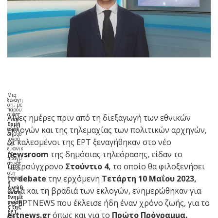
Μια
ξενάγη
ση, με
παρου
σιαστ
Λίγες ημέρες πριν από τη διεξαγωγή των εθνικών
ή τον
Ερμή
εκλογών και της τηλεμαχίας των πολιτικών αρχηγών,
(έναν
δημοσ
ιογρά
οι καλεσμένοι της ΕΡΤ ξεναγήθηκαν στο νέο
φο
εικονικ
newsroom
της δημόσιας τηλεόρασης, είδαν το
ής
πραγμ
ατικότ
υπερσύγχρονο
Στούντιο 4,
το οποίο θα φιλοξενήσει
ητας),
στη
το
debate
την ερχόμενη
Τετάρτη 10 Μαΐου 2023,
Γενικ
ή
Διεύθ
αλλά και τη βραδιά των εκλογών, ενημερώθηκαν για
υνση
Ενημέ
το ΕΡΤNEWS που έκλεισε ήδη έναν χρόνο ζωής, για το
ρωση
ς της
ΕΡΤ,
ertnews.gr
όπως και για το
Πρώτο Πρόγραμμα.
εκεί