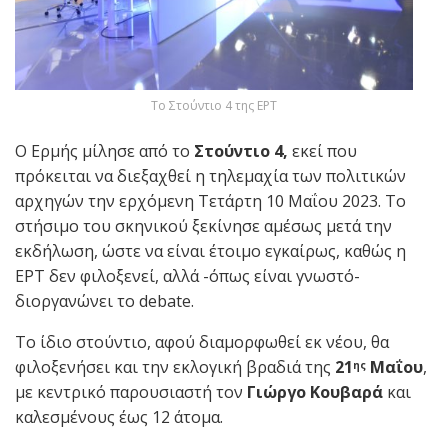
Το Στούντιο 4 της ΕΡΤ
Ο Ερμής μίλησε από το
Στούντιο 4,
εκεί που
πρόκειται να διεξαχθεί η τηλεμαχία των πολιτικών
αρχηγών την ερχόμενη Τετάρτη 10 Μαΐου 2023. Το
στήσιμο του σκηνικού ξεκίνησε αμέσως μετά την
εκδήλωση, ώστε να είναι έτοιμο εγκαίρως, καθώς η
ΕΡΤ δεν φιλοξενεί, αλλά -όπως είναι γνωστό-
διοργανώνει το debate.
Το ίδιο στούντιο, αφού διαμορφωθεί εκ νέου, θα
φιλοξενήσει και την εκλογική βραδιά της
21
Μαΐου
,
ης
με κεντρικό παρουσιαστή τον
Γιώργο Κουβαρά
και
καλεσμένους έως 12 άτομα.