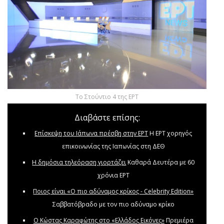
Το Στούντιο 4 της ΕΡΤ
Διαβάστε επίσης:
Επίσκεψη του Ιάπωνα πρέσβη στην ΕΡΤ
Η ΕΡΤ χορηγός
επικοινωνίας της Ιαπωνίας στη ΔΕΘ
Η δημόσια τηλεόραση γιορτάζει
Kαθαρά Δευτέρα με 60
χρόνια ΕΡΤ
Ποιος είναι «Ο πιο αδύναμος κρίκος - Celebrity Edition»
Σαββατόβραδο με τον πιο αδύναμο κρίκο
Ο Κώστας Καραφώτης στο «Ελλάδος Εικόνες»
Πρεμιέρα