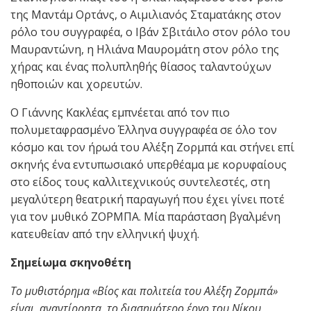
της Μαντάμ Ορτάνς, ο Αιμιλιανός Σταματάκης στον
ρόλο του συγγραφέα, ο Ιβάν Σβιτάιλο στον ρόλο του
Μαυραντώνη, η Ηλιάνα Μαυρομάτη στον ρόλο της
χήρας και ένας πολυπληθής θίασος ταλαντούχων
ηθοποιών και χορευτών.
Ο Γιάννης Κακλέας εμπνέεται από τον πιο
πολυμεταφρασμένο Έλληνα συγγραφέα σε όλο τον
κόσμο και τον ήρωά του Αλέξη Ζορμπά και στήνει επί
σκηνής ένα εντυπωσιακό υπερθέαμα με κορυφαίους
στο είδος τους καλλιτεχνικούς συντελεστές, στη
μεγαλύτερη θεατρική παραγωγή που έχει γίνει ποτέ
για τον μυθικό ΖΟΡΜΠΑ. Μία παράσταση βγαλμένη
κατευθείαν από την ελληνική ψυχή.
Σημείωμα σκηνοθέτη
Το μυθιστόρημα «Βίος και πολιτεία του Αλέξη Ζορμπά»
είναι, αναντίρρητα, το διασημότερο έργο του Νίκου