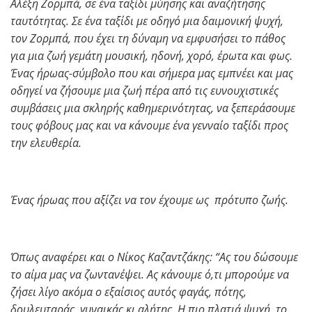
Αλέξη Ζορμπά, σε ένα ταξίδι μύησης και αναζήτησης
ταυτότητας. Σε ένα ταξίδι με οδηγό μια δαιμονική ψυχή,
τον Ζορμπά, που έχει τη δύναμη να εμφυσήσει το πάθος
για μια ζωή γεμάτη μουσική, ηδονή, χορό, έρωτα και φως.
Ένας ήρωας-σύμβολο που και σήμερα μας εμπνέει και μας
οδηγεί να ζήσουμε μια ζωή πέρα από τις ευνουχιστικές
συμβάσεις μια σκληρής καθημερινότητας, να ξεπεράσουμε
τους φόβους μας και να κάνουμε ένα γενναίο ταξίδι προς
την ελευθερία.
Ένας ήρωας που αξίζει να τον έχουμε ως πρότυπο ζωής.
Όπως αναφέρει και ο Νίκος Καζαντζάκης: “Ας του δώσουμε
το αίμα μας να ζωντανέψει. Ας κάνουμε ό,τι μπορούμε να
ζήσει λίγο ακόμα ο εξαίσιος αυτός φαγάς, πότης,
δουλευταράς, γυναικάς κι αλήτης. Η πιο πλατιά ψυχή, το