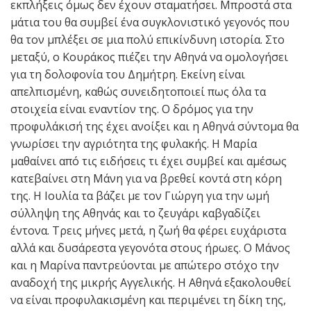
εκπλήξεις όμως δεν έχουν σταματήσει. Μπροστά στα
μάτια του θα συμβεί ένα συγκλονιστικό γεγονός που
θα τον μπλέξει σε μια πολύ επικίνδυνη ιστορία. Στο
μεταξύ, ο Κουράκος πιέζει την Αθηνά να ομολογήσει
για τη δολοφονία του Δημήτρη. Εκείνη είναι
απελπισμένη, καθώς συνειδητοποιεί πως όλα τα
στοιχεία είναι εναντίον της. Ο δρόμος για την
προφυλάκισή της έχει ανοίξει και η Αθηνά σύντομα θα
γνωρίσει την αγριότητα της φυλακής. Η Μαρία
μαθαίνει από τις ειδήσεις τι έχει συμβεί και αμέσως
κατεβαίνει στη Μάνη για να βρεθεί κοντά στη κόρη
της. Η Ιουλία τα βάζει με τον Γιώργη για την ωμή
σύλληψη της Αθηνάς και το ζευγάρι καβγαδίζει
έντονα. Τρεις μήνες μετά, η ζωή θα φέρει ευχάριστα
αλλά και δυσάρεστα γεγονότα στους ήρωες. Ο Μάνος
και η Μαρίνα παντρεύονται με απώτερο στόχο την
αναδοχή της μικρής Αγγελικής. Η Αθηνά εξακολουθεί
να είναι προφυλακισμένη και περιμένει τη δίκη της,