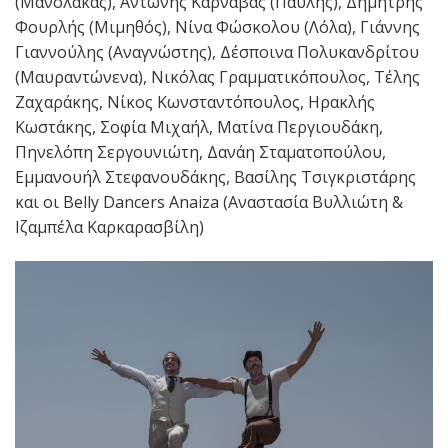
(Μανόλακας), Αντώνης Καρναβάς (Παυλής), Δημήτρης
Φουρλής (Μιμηθός), Νίνα Φώσκολου (Λόλα), Γιάννης
Γιαννούλης (Αναγνώστης), Δέσποινα Πολυκανδρίτου
(Μαυραντώνενα), Νικόλας Γραμματικόπουλος, Τέλης
Ζαχαράκης, Νίκος Κωνσταντόπουλος, Ηρακλής
Κωστάκης, Σοφία Μιχαήλ, Ματίνα Περγιουδάκη,
Πηνελόπη Σεργουνιώτη, Δανάη Σταματοπούλου,
Εμμανουήλ Στεφανουδάκης, Βασίλης Τσιγκριστάρης
και οι Belly Dancers Anaiza (Αναστασία Βυλλιώτη &
Ιζαμπέλα Καρκαρασβίλη)