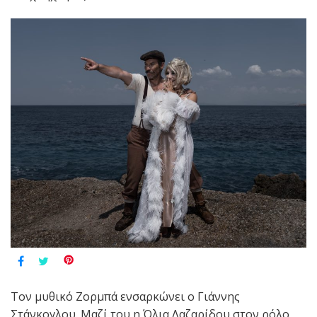
Τον μυθικό Ζορμπά ενσαρκώνει ο Γιάννης
Στάνκογλου. Μαζί του η Όλια Λαζαρίδου στον ρόλο