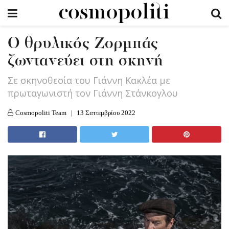
Ο θρυλικός Ζορμπάς
ζωντανεύει στη σκηνή
Σε σκηνοθεσία του Γιάννη Κακλέα με
πρωταγωνιστή τον Γιάννη Στάνκογλου
Cosmopoliti Team
13 Σεπτεμβρίου 2022