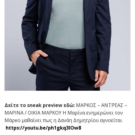
Δείτε το
sneak preview
εδώ:
ΜΑΡΚΟΣ – ΑΝΤΡΕΑΣ –
ΜΑΡΙΝΑ / ΟΙΚΙΑ ΜΑΡΚΟΥ Η Μαρίνα ενημερώνει τον
Μάρκο μαθαίνει πως η Δανάη Δημητρίου αγνοείται
https
://
youtu
.
be
/
ph
1
gkq
3
lOw
8