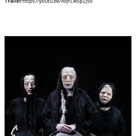
Τ
railer
:
https://youtu.be/NqYLw5pZJso