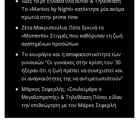
«Δες τα ρε Ελλάδα όλα αυτά» & Τηλεθέαση
Το «Markos by Night» κατέκτησε μία ακόμα
πρωτιά στην prime time
Ζέτα Μακρυπούλια: Πότε ξεκινά το
«Μοments»
Στιγμές που καθόρισαν τη ζωή
αγαπημένων προσώπων
Το κουράγιο και η αποφασιστικότητα των
γυναικών
"Οι γυναίκες στην κρίση του '30
ήξεραν ότι η ζωή πρέπει να συνεχιστεί και
οι αναγκαιότητες της να αντιμετωπιστούν"
Mάρκος Σεφερλής: «Σουλεϊμάρκ ο
Μεγαλοπρεπής» & Τηλεθέαση
Πόσοι είδαν
την επιθεώρηση με τον Μάρκο Σεφερλή