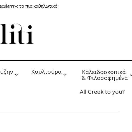
cularrr»: το πιο καθηλωτικό
υζην
Κουλτούρα
Καλειδοσκοπικά 
& Φιλοσοφημένα
All Greek to you?