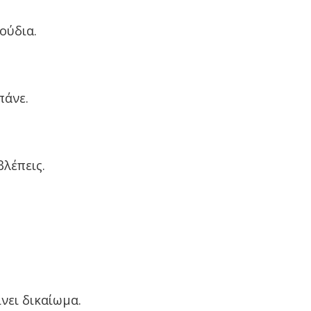
ούδια.
πάνε.
βλέπεις.
νει δικαίωμα.