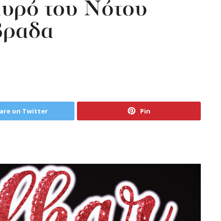
αυρό του Νότου
βραδα
are on Twitter
Pin