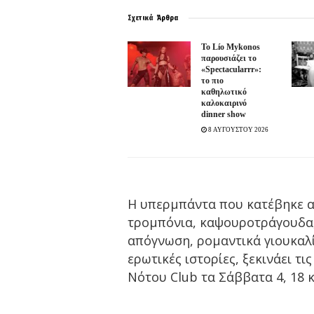
Σχετικά
Άρθρα
Το Lío Mykonos
παρουσιάζει το
«Spectacularrr»:
το πιο
καθηλωτικό
καλοκαιρινό
dinner show
8 ΑΥΓΟΥΣΤΟΥ 2026
Η υπερμπάντα που κατέβηκε α
τρομπόνια, καψουροτράγουδα,
απόγνωση, ρομαντικά γιουκαλί
ερωτικές ιστορίες, ξεκινάει τ
Νότου Club τα Σάββατα 4, 18 