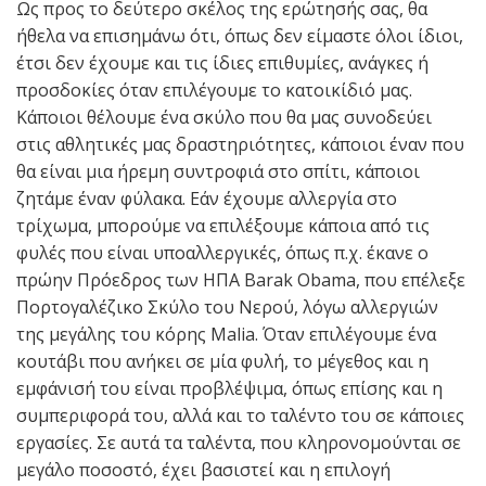
Ως προς το δεύτερο σκέλος της ερώτησής σας, θα
ήθελα να επισημάνω ότι, όπως δεν είμαστε όλοι ίδιοι,
έτσι δεν έχουμε και τις ίδιες επιθυμίες, ανάγκες ή
προσδοκίες όταν επιλέγουμε το κατοικίδιό μας.
Κάποιοι θέλουμε ένα σκύλο που θα μας συνοδεύει
στις αθλητικές μας δραστηριότητες, κάποιοι έναν που
θα είναι μια ήρεμη συντροφιά στο σπίτι, κάποιοι
ζητάμε έναν φύλακα. Εάν έχουμε αλλεργία στο
τρίχωμα, μπορούμε να επιλέξουμε κάποια από τις
φυλές που είναι υποαλλεργικές, όπως π.χ. έκανε ο
πρώην Πρόεδρος των ΗΠΑ Barak Obama, που επέλεξε
Πορτογαλέζικο Σκύλο του Νερού, λόγω αλλεργιών
της μεγάλης του κόρης Malia. Όταν επιλέγουμε ένα
κουτάβι που ανήκει σε μία φυλή, το μέγεθος και η
εμφάνισή του είναι προβλέψιμα, όπως επίσης και η
συμπεριφορά του, αλλά και το ταλέντο του σε κάποιες
εργασίες. Σε αυτά τα ταλέντα, που κληρονομούνται σε
μεγάλο ποσοστό, έχει βασιστεί και η επιλογή