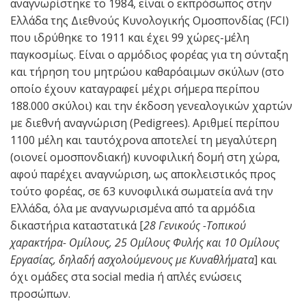
αναγνωρίστηκε το 1984, είναι ο εκπρόσωπος στην
Ελλάδα της Διεθνούς Κυνολογικής Ομοσπονδίας (FCI)
που ιδρύθηκε το 1911 και έχει 99 χώρες-μέλη
παγκοσμίως. Είναι ο αρμόδιος φορέας για τη σύνταξη
και τήρηση του μητρώου καθαρόαιμων σκύλων (στο
οποίο έχουν καταγραφεί μέχρι σήμερα περίπου
188.000 σκύλοι) και την έκδοση γενεαλογικών χαρτών
με διεθνή αναγνώριση (Pedigrees). Αριθμεί περίπου
1100 μέλη και ταυτόχρονα αποτελεί τη μεγαλύτερη
(οιονεί ομοσπονδιακή) κυνοφιλική δομή στη χώρα,
αφού παρέχει αναγνώριση, ως αποκλειστικός προς
τούτο φορέας, σε 63 κυνοφιλικά σωματεία ανά την
Ελλάδα, όλα με αναγνωρισμένα από τα αρμόδια
δικαστήρια καταστατικά [
28 Γενικούς -Τοπικού
χαρακτήρα- Ομίλους, 25 Ομίλους Φυλής και 10 Ομίλους
Εργασίας, δηλαδή ασχολούμενους με Κυναθλήματα
] και
όχι ομάδες στα social media ή απλές ενώσεις
προσώπων.