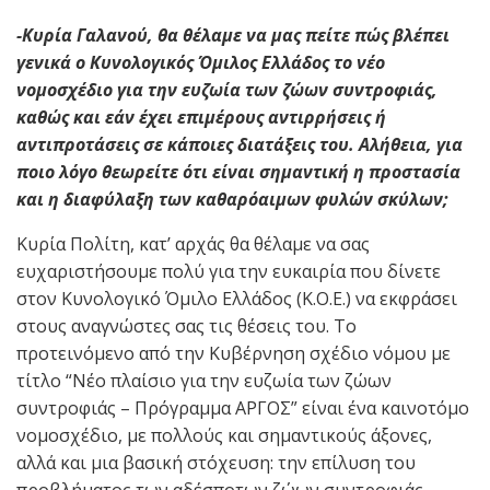
-Κυρία Γαλανού, θα θέλαμε να μας πείτε πώς βλέπει
γενικά ο Κυνολογικός Όμιλος Ελλάδος το νέο
νομοσχέδιο για την ευζωία των ζώων συντροφιάς,
καθώς και εάν έχει επιμέρους αντιρρήσεις ή
αντιπροτάσεις σε κάποιες διατάξεις του. Αλήθεια, για
ποιο λόγο θεωρείτε ότι είναι σημαντική η προστασία
και η διαφύλαξη των καθαρόαιμων φυλών σκύλων;
Κυρία Πολίτη, κατ’ αρχάς θα θέλαμε να σας
ευχαριστήσουμε πολύ για την ευκαιρία που δίνετε
στον Κυνολογικό Όμιλο Ελλάδος (Κ.Ο.Ε.) να εκφράσει
στους αναγνώστες σας τις θέσεις του. Το
προτεινόμενο από την Κυβέρνηση σχέδιο νόμου με
τίτλο “Νέο πλαίσιο για την ευζωία των ζώων
συντροφιάς – Πρόγραμμα AΡΓΟΣ” είναι ένα καινοτόμο
νομοσχέδιο, με πολλούς και σημαντικούς άξονες,
αλλά και μια βασική στόχευση: την επίλυση του
προβλήματος των αδέσποτων ζώων συντροφιάς.