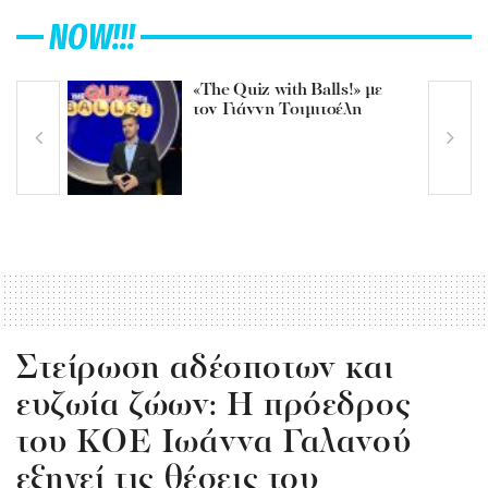
NOW!!!
«The Quiz with Balls!» με
τον Γιάννη Τσιμιτσέλη
Στείρωση αδέσποτων και
ευζωία ζώων: Η πρόεδρος
του ΚΟΕ Ιωάννα Γαλανού
εξηγεί τις θέσεις του