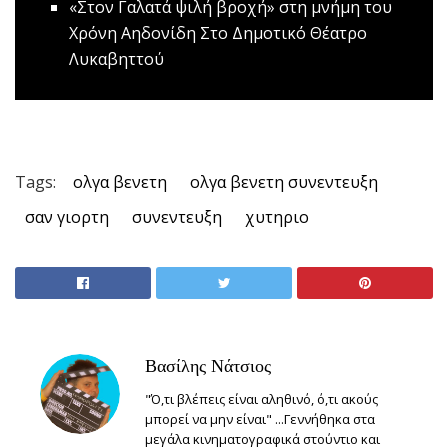
«Στον Γαλατά ψιλή βροχή» στη μνήμη του
Χρόνη Αηδονίδη
Στο Δημοτικό Θέατρο
Λυκαβηττού
Tags:
ολγα βενετη
ολγα βενετη συνεντευξη
σαν γιορτη
συνεντευξη
χυτηριο
Βασίλης Νάτσιος
"Ό,τι βλέπεις είναι αληθινό, ό,τι ακούς
μπορεί να μην είναι" ...Γεννήθηκα στα
μεγάλα κινηματογραφικά στούντιο και