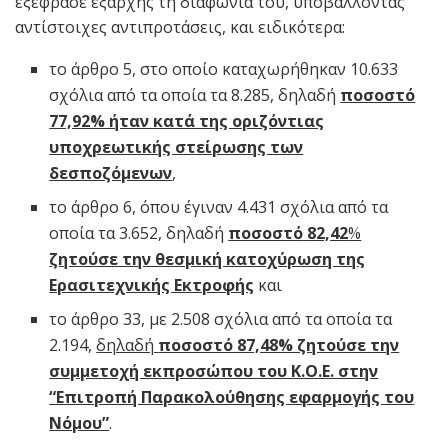
εξέφρασε εξαρχής τη διαφωνία του, υποβάλλοντας
αντίστοιχες αντιπροτάσεις, και ειδικότερα:
το άρθρο 5, στο οποίο καταχωρήθηκαν 10.633
σχόλια από τα οποία τα 8.285, δηλαδή
ποσοστό
77,92% ήταν κατά της οριζόντιας
υποχρεωτικής στείρωσης των
δεσποζόμενων
,
το άρθρο 6, όπου έγιναν 4.431 σχόλια από τα
οποία τα 3.652, δηλαδή
ποσοστό
82,42
%
ζητούσε την θεσμική κατοχύρωση της
Ερασιτεχνικής Εκτροφής
και
το άρθρο 33, με 2.508 σχόλια από τα οποία τα
2.194,
δηλαδή
ποσοστό 87,48% ζητούσε την
συμμετοχή εκπροσώπου του Κ.Ο.Ε. στην
“Επιτροπή Παρακολούθησης εφαρμογής του
Νόμου”
.