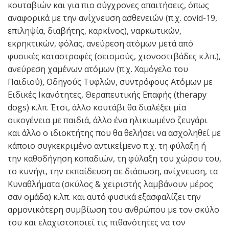
κουταβιών και για πιο σύγχρονες απαιτήσεις, όπως
αναφορικά με την ανίχνευση ασθενειών (π.χ. covid-19,
επιληψία, διαβήτης, καρκίνος), ναρκωτικών,
εκρηκτικών, φόλας, ανεύρεση ατόμων μετά από
φυσικές καταστροφές (σεισμούς, χιονοστιβάδες κ.λπ.),
ανεύρεση χαμένων ατόμων (π.χ. Χαμόγελο του
Παιδιού), Οδηγούς Τυφλών, συντρόφους Ατόμων με
Ειδικές Ικανότητες, Θεραπευτικής Επαφής (therapy
dogs) κ.λπ. Έτσι, άλλο κουτάβι θα διαλέξει μία
οικογένεια με παιδιά, άλλο ένα ηλικιωμένο ζευγάρι
και άλλο ο ιδιοκτήτης που θα θελήσει να ασχοληθεί με
κάποιο συγκεκριμένο αντικείμενο π.χ. τη φύλαξη ή
την καθοδήγηση κοπαδιών, τη φύλαξη του χώρου του,
το κυνήγι, την εκπαίδευση σε διάσωση, ανίχνευση, τα
Κυναθλήματα (σκύλος & χειριστής λαμβάνουν μέρος
σαν ομάδα) κ.λπ. και αυτό φυσικά εξασφαλίζει την
αρμονικότερη συμβίωση του ανθρώπου με τον σκύλο
του και ελαχιστοποιεί τις πιθανότητες να τον