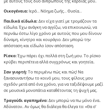
με αυτούς τους δύο ανθρώπους της καρδιάς μου..
Οικογένεια:
Ιερό… Νόημα ζωής… Θυσία…
Παιδικά είδωλα:
Δεν είχα γιατί με τρομάζουν τα
είδωλα. Έχω ανάγκη να αγγίζω, να επικοινωνώ, να
περνάω έστω λίγο χρόνο με αυτούς που μου δίνουν
δύναμη, κίνητρο και κουράγιο. Δεν μπορώ την
απόσταση και είδωλο ίσον απόσταση.
Ρίσκο:
Έχω πάρει όχι πολλά στη ζωή μου. Το ρίσκο
κρύβει περιπέτεια αλλά συγχρόνως και γοητεία..
Σαν γιορτή:
Το περιμένω πώς και πώς! Να
ξανασυναντήσω το κοινό μου, τους φίλους μου
σχεδόν μετά από ένα χρόνο, για να ταξιδέψουμε μαζί
σε μουσικά μονοπάτια καταθέτοντας τη ψυχή μας.
Τραγούδι αγαπημένο:
Δεν μπορώ να πω μόνο ένα..
Αδύνατον.. Αν όμως θα διάλεγα θα έλεγα το: «Θα σ’