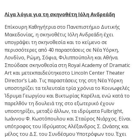
Λίγα λόγια για τη σκηνοθέτη Ιόλη Ανδρεάδη
Επίκουρη Καθηγήτρια στο Πανεπιστήμιο Δυτικής
Μακεδονίας, η σκηνοθέτις Ιόλη Ανδρεάδη έχει
υπογράψει τη σκηνοθεσία και το κείμενο σε
περισσότερες από 40 παραστάσεις σε Νέα Υόρκη,
Λονδίνο, Ρώμη, Σόφια, Φιλιππούπολη και Αθήνα.
Σπούδασε σκηνοθεσία στη Royal Academy of Dramatic
Art και μετεκπαιδεύτηκεστο Lincoln Center Theater
Director’s Lab. Τις παραστάσεις της στη Νέα Υόρκη
υποστηρίζει τα τελευταία τρία χρόνια το Κοινωφελές
Ίδρυμα Γεωργίου και Βικτωρίας Καρέλια, ενώ κατά το
παρελθόν τη δουλειά της στο εξωτερικό έχουν
υποστηρίξει, μεταξύ άλλων, τα ιδρύματα Fulbright,
Ιωάννου Φ. Κωστόπουλου και Σταύρος Νιάρχος. Είναι
υπότροφος του Ιδρύματος Αλέξανδρος Σ. Ωνάσης και
μέλος του Δ.Σ. του Συνδέσμου Υποτρόφων του. Έχει