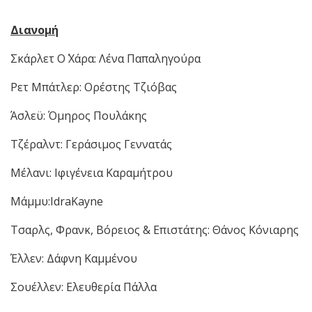
Διανομή
Σκάρλετ Ο΄ Χάρα: Λένα Παπαληγούρα
Ρετ Μπάτλερ: Ορέστης Τζιόβας
Άσλεϋ: Όμηρος Πουλάκης
Τζέραλντ: Γεράσιμος Γεννατάς
Μέλανι: Ιφιγένεια Καραμήτρου
Μάμμυ:IdraKayne
Τσαρλς, Φρανκ, Βόρειος & Επιστάτης: Θάνος Κόνιαρης
Έλλεν: Δάφνη Καμμένου
Σουέλλεν: Ελευθερία Πάλλα