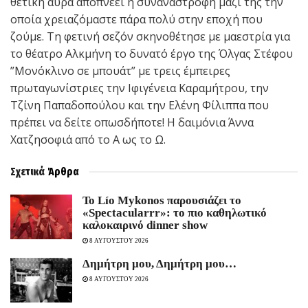
θετική αύρα αποπνέει η συναναστροφή μαζί της την
οποία χρειαζόμαστε πάρα πολύ στην εποχή που
ζούμε. Τη φετινή σεζόν σκηνοθέτησε με μαεστρία για
το θέατρο Αλκμήνη το δυνατό έργο της Όλγας Στέφου
”Μονόκλινο σε μπουάτ” με τρεις έμπειρες
πρωταγωνίστριες την Ιφιγένεια Καραμήτρου, την
Τζίνη Παπαδοπούλου και την Ελένη Φίλιππα που
πρέπει να δείτε οπωσδήποτε! Η δαιμόνια Άννα
Χατζησοφιά από το Α ως το Ω.
Σχετικά
Άρθρα
Το Lío Mykonos παρουσιάζει το
«Spectacularrr»: το πιο καθηλωτικό
καλοκαιρινό dinner show
8 ΑΥΓΟΥΣΤΟΥ 2026
Δημήτρη μου, Δημήτρη μου…
8 ΑΥΓΟΥΣΤΟΥ 2026