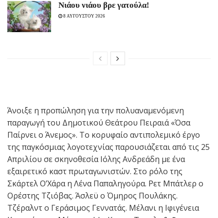
Νιάου νιάου βρε γατούλα!
8 ΑΥΓΟΥΣΤΟΥ 2026
Άνοιξε η προπώληση για την πολυαναμενόμενη
παραγωγή του Δημοτικού Θεάτρου Πειραιά «Όσα
Παίρνει ο Άνεμος». Το κορυφαίο αντιπολεμικό έργο
της παγκόσμιας λογοτεχνίας παρουσιάζεται από τις 25
Απριλίου σε σκηνοθεσία Ιόλης Ανδρεάδη με ένα
εξαιρετικό καστ πρωταγωνιστών. Στο ρόλο της
Σκάρτελ Ο’Χάρα η Λένα Παπαληγούρα. Ρετ Μπάτλερ ο
Ορέστης Τζιόβας. Άσλεϋ ο Όμηρος Πουλάκης.
Τζέραλντ ο Γεράσιμος Γεννατάς. Μέλανι η Ιφιγένεια