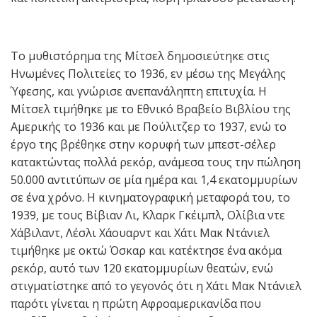
Το μυθιστόρημα της Μίτσελ δημοσιεύτηκε στις
Ηνωμένες Πολιτείες το 1936, εν μέσω της Μεγάλης
Ύφεσης, και γνώρισε ανεπανάληπτη επιτυχία. Η
Μίτσελ τιμήθηκε με το Εθνικό Βραβείο Βιβλίου της
Αμερικής το 1936 και με Πούλιτζερ το 1937, ενώ το
έργο της βρέθηκε στην κορυφή των μπεστ-σέλερ
κατακτώντας πολλά ρεκόρ, ανάμεσα τους την πώληση
50.000 αντιτύπων σε μία ημέρα και 1,4 εκατομμυρίων
σε ένα χρόνο. Η κινηματογραφική μεταφορά του, το
1939, με τους Βίβιαν Λι, Κλαρκ Γκέιμπλ, Ολίβια ντε
Χάβιλαντ, Λέσλι Χάουαρντ και Χάτι Μακ Ντάνιελ
τιμήθηκε με οκτώ Όσκαρ και κατέκτησε ένα ακόμα
ρεκόρ, αυτό των 120 εκατομμυρίων θεατών, ενώ
στιγματίστηκε από το γεγονός ότι η Χάτι Μακ Ντάνιελ
παρότι γίνεται η πρώτη Αφροαμερικανίδα που