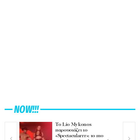
NOW!!!
Το Lío Mykonos
παρουσιάζει το
«Spectacularrr»: το πιο