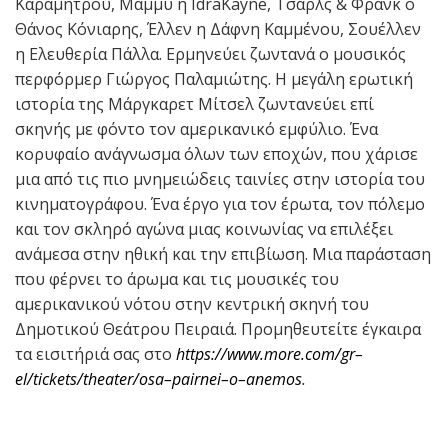
Καραμήτρου, Μάμμυ η IdraKayne, Τσαρλς & Φρανκ ο
Θάνος Κόνιαρης, Έλλεν η Δάφνη Καμμένου, Σουέλλεν
η Ελευθερία Πάλλα. Ερμηνεύει ζωντανά ο μουσικός
περφόρμερ Γιώργος Παλαμιώτης. Η μεγάλη ερωτική
ιστορία της Μάργκαρετ Μίτσελ ζωντανεύει επί
σκηνής με φόντο τον αμερικανικό εμφύλιο. Ένα
κορυφαίο ανάγνωσμα όλων των εποχών, που χάρισε
μια από τις πιο μνημειώδεις ταινίες στην ιστορία του
κινηματογράφου. Ένα έργο για τον έρωτα, τον πόλεμο
και τον σκληρό αγώνα μιας κοινωνίας να επιλέξει
ανάμεσα στην ηθική και την επιβίωση. Μια παράσταση
που φέρνει το άρωμα και τις μουσικές του
αμερικανικού νότου στην κεντρική σκηνή του
Δημοτικού Θεάτρου Πειραιά. Προμηθευτείτε έγκαιρα
τα εισιτήριά σας στο
https
://
www
.
more
.
com
/
gr
–
el
/
tickets
/
theater
/
osa
–
pairnei
–
o
–
anemos
.