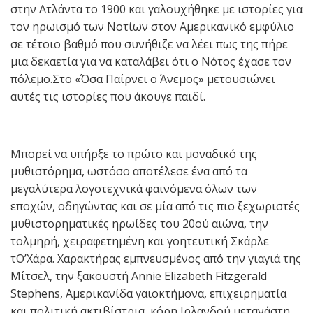
στην Ατλάντα το 1900 και γαλουχήθηκε με ιστορίες για
τον ηρωισμό των Νοτίων στον Αμερικανικό εμφύλιο
σε τέτοιο βαθμό που συνήθιζε να λέει πως της πήρε
μια δεκαετία για να καταλάβει ότι ο Νότος έχασε τον
πόλεμο.Στο «Όσα Παίρνει ο Άνεμος» μετουσιώνει
αυτές τις ιστορίες που άκουγε παιδί.
Μπορεί να υπήρξε το πρώτο και μοναδικό της
μυθιστόρημα, ωστόσο αποτέλεσε ένα από τα
μεγαλύτερα λογοτεχνικά φαινόμενα όλων των
εποχών, οδηγώντας και σε μία από τις πιο ξεχωριστές
μυθιστορηματικές ηρωίδες του 20ού αιώνα, την
τολμηρή, χειραφετημένη και γοητευτική Σκάρλε
τΟ’Χάρα. Χαρακτήρας εμπνευσμένος από την γιαγιά της
Μίτσελ, την ξακουστή Annie Elizabeth Fitzgerald
Stephens, Αμερικανίδα γαιοκτήμονα, επιχειρηματία
και πολιτική ακτιβίστρια, κόρη Ιρλανδού μετανάστη.