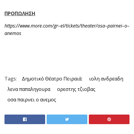
ΠΡΟΠΩΛΗΣΗ
https
://
www
.
more
.
com
/
gr
–
el
/
tickets
/
theater
/
osa
–
pairnei
–
o
–
anemos
Tags:
Δημοτικό Θέατρο Πειραιά:
ιολη ανδρεαδη
λενα παπαληγουρα
ορεστης τζιοβας
οσα παιρνει ο ανεμος