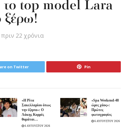
 το top model Lara
ο ξέρω!
 πριν 22 χρόνια
are on Twitter
Pin
«Η Ρίτα
«Spa Weekend-48
Σακελλαρίου όπως
ώρες χάος»:
την έζησα»: Ο
Πρώτες
Λάκης Κορρές
φωτογραφίες
θυμάται…
6 ΑΥΓΟΥΣΤΟΥ 2026
6 ΑΥΓΟΥΣΤΟΥ 2026