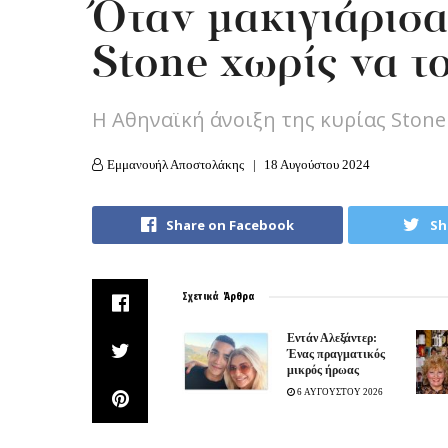
Όταν μακιγιάρισα
Stone χωρίς να τ
Η Αθηναϊκή άνοιξη της κυρίας Stone
Εμμανουήλ Αποστολάκης
18 Αυγούστου 2024
Share on Facebook
Sh
Σχετικά
Άρθρα
Εντάν Αλεξάντερ:
Ένας πραγματικός
μικρός ήρωας
6 ΑΥΓΟΥΣΤΟΥ 2026