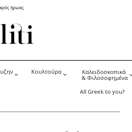
ικρός ήρωας
υζην
Κουλτούρα
Καλειδοσκοπικά 
& Φιλοσοφημένα
All Greek to you?