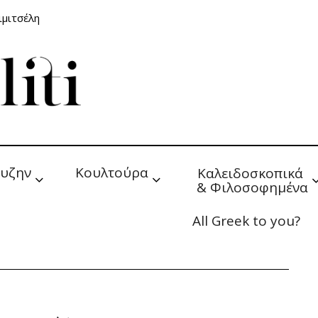
ιμιτσέλη
υζην
Κουλτούρα
Καλειδοσκοπικά 
& Φιλοσοφημένα
All Greek to you?