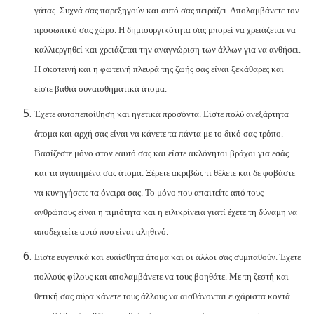
γάτας. Συχνά σας παρεξηγούν και αυτό σας πειράζει. Απολαμβάνετε τον
προσωπικό σας χώρο. Η δημιουργικότητα σας μπορεί να χρειάζεται να
καλλιεργηθεί και χρειάζεται την αναγνώριση των άλλων για να ανθήσει.
Η σκοτεινή και η φωτεινή πλευρά της ζωής σας είναι ξεκάθαρες και
είστε βαθιά συναισθηματικά άτομα.
Έχετε αυτοπεποίθηση και ηγετικά προσόντα. Είστε πολύ ανεξάρτητα
άτομα και αρχή σας είναι να κάνετε τα πάντα με το δικό σας τρόπο.
Βασίζεστε μόνο στον εαυτό σας και είστε ακλόνητοι βράχοι για εσάς
και τα αγαπημένα σας άτομα. Ξέρετε ακριβώς τι θέλετε και δε φοβάστε
να κυνηγήσετε τα όνειρα σας. Το μόνο που απαιτείτε από τους
ανθρώπους είναι η τιμιότητα και η ειλικρίνεια γιατί έχετε τη δύναμη να
αποδεχτείτε αυτό που είναι αληθινό.
Είστε ευγενικά και ευαίσθητα άτομα και οι άλλοι σας συμπαθούν. Έχετε
πολλούς φίλους και απολαμβάνετε να τους βοηθάτε. Με τη ζεστή και
θετική σας αύρα κάνετε τους άλλους να αισθάνονται ευχάριστα κοντά