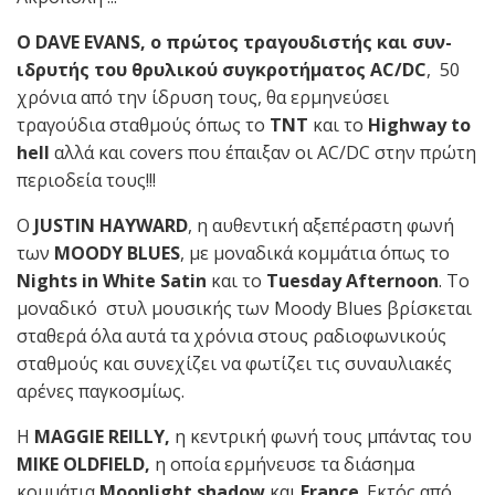
Ο DAVE EVANS, ο πρώτος τραγουδιστής και συν-
ιδρυτής τoυ θρυλικού συγκροτήματος ΑC/DC
, 50
χρόνια από την ίδρυση τους, θα ερμηνεύσει
τραγούδια σταθμούς όπως το
TNT
και το
Highway to
h
ell
αλλά και covers που έπαιξαν οι AC/DC στην πρώτη
περιοδεία τους!!!
O
JUSTIN HAYWARD
, η αυθεντική αξεπέραστη φωνή
των
MOODY BLUES
, με μοναδικά κομμάτια όπως το
Nights in White Satin
και το
Tuesday Afternoon
. Το
μοναδικό στυλ μουσικής των Moody Blues βρίσκεται
σταθερά όλα αυτά τα χρόνια στους ραδιοφωνικούς
σταθμούς και συνεχίζει να φωτίζει τις συναυλιακές
αρένες παγκοσμίως.
Η
MAGGIE REILLY,
η κεντρική φωνή τους μπάντας του
MIKE OLDFIELD,
η οποία ερμήνευσε τα διάσημα
κομμάτια
Moonlight shadow
και
France
. Εκτός από