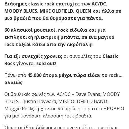
Διάσημες classic rock επιτυχίες των AC/DC,
MOODY BLUES, MIKE OLDFIELD, QUEEN και άλλα
σε
μια
βραδιά
που
θα
θυμόμαστε
για
πάντα
.
60 κλασικοί μουσικοί,
rock
είδωλα και μια
εκπληκτική ηλεκτρική μπάντα, σε ένα μαγικό
rock
ταξίδι
κάτω από την Ακρόπολη!
Για
έξι
συνεχείς χρονιές
οι συναυλίες του
Classic
Rock
γίνονται
sold out
!
Πάνω από
45
.000 άτομα μέχρι τώρα είδαν το
rock
…
αλλιώς
!
Οι θρυλικές φωνές των AC/DC – Dave Evans, MOODY
BLUES – Justin Hayward, MIKE OLDFIELD BAND –
Maggie Reilly, έρχονται για πρώτη φορά στο ΗΡΩΔΕΙΟ
για μια μοναδική κλασσική rock βραδιά.
Όπως οι ίδιοι δήλωσαν σε συνεντεύξεις τους, είναι