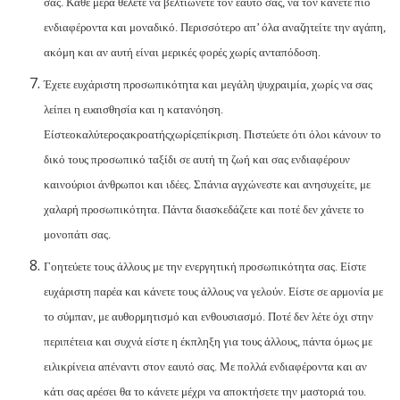
σας. Κάθε μέρα θέλετε να βελτιώνετε τον εαυτό σας, να τον κάνετε πιο
ενδιαφέροντα και μοναδικό. Περισσότερο απ’ όλα αναζητείτε την αγάπη,
ακόμη και αν αυτή είναι μερικές φορές χωρίς ανταπόδοση.
Έχετε ευχάριστη προσωπικότητα και μεγάλη ψυχραιμία, χωρίς να σας
λείπει η ευαισθησία και η κατανόηση.
Είστε
ο
καλύτερος
ακροατής
χωρίς
επίκριση
.
Πιστεύετε ότι όλοι κάνουν το
δικό τους προσωπικό ταξίδι σε αυτή τη ζωή και σας ενδιαφέρουν
καινούριοι άνθρωποι και ιδέες. Σπάνια αγχώνεστε και ανησυχείτε, με
χαλαρή προσωπικότητα. Πάντα διασκεδάζετε και ποτέ δεν χάνετε το
μονοπάτι σας.
Γοητεύετε τους άλλους με την ενεργητική προσωπικότητα σας. Είστε
ευχάριστη παρέα και κάνετε τους άλλους να γελούν. Είστε σε αρμονία με
το σύμπαν, με αυθορμητισμό και ενθουσιασμό. Ποτέ δεν λέτε όχι στην
περιπέτεια και συχνά είστε η έκπληξη για τους άλλους, πάντα όμως με
ειλικρίνεια απέναντι στον εαυτό σας. Με πολλά ενδιαφέροντα και αν
κάτι σας αρέσει θα το κάνετε μέχρι να αποκτήσετε την μαστοριά του.