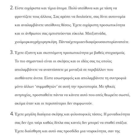
Είστε ευχάριστα και τίμια άτομα. Πολύ υπεύθυνα και με τάση να
φροντίζετε τους άλλους. Σας αρέσει να δουλεύετε, σας δίνει αυτονομία
και αναλαμβάνετε υπεύθυνες θέσεις. Έχετε ευχάριστη προσωπικότητα
και οι άνθρωποι σας εμπιστεύονται εύκολα. Με
εξυπνάδα
,
χιούμορ
και
γρήγορη
σκέψη
.
Πάντα
έχετε
μια
ενδιαφέρουσα
ιστορία
να
πείτε
.
Έχετε έξυπνη και σκεπτόμενη προσωπικότητα με βαθείς στοχασμούς.
Το πιο σημαντικό είναι οι σκέψεις και οι ιδέες σας τις οποίες
απολαμβάνετε να αναπτύσσετε με μοναξιά σε περιβάλλον που
αισθάνεστε άνετα. Είστε εσωστρεφείς και απολαμβάνετε τη συντροφιά
μόνο άλλων ‘συμμαθητών’ σε αυτή την πρωτοπορία. Με ηθικές
ανησυχίες, προσπαθείτε πάντα να κάνετε αυτό που εσείς θεωρείτε σωστό,
ακόμα όταν και οι περισσότεροι δεν συμφωνούν.
Έχετε μεγάλη διαύγεια σκέψης και φιλοσοφικές τάσεις. Η μοναδικότητα
σας δεν έχει ταίρι καθώς δίπλα σας κανείς δεν μπορεί να σταθεί επάξια.
Έχετε διαίσθηση και αυτό σας προσδίδει μια νευρικότητα, σαν της