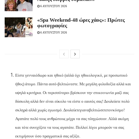
6 ΑΥΓΟΥΣΤΟΥ 2026
«Spa Weekend-48 ώρες χάος»: Πρώτες
φωτογραφίες
6 ΑΥΓΟΥΣΤΟΥ 2026
Είστε γενναιόδωρο και ηθικό (αλλά όχι ηθικολογικό, με προσωπικό
ήθος) άτομο. Πάντα αυτό-βελτιώνεστε. Με μεγάλη φιλοδοξία αλλά και
υψηλά κριτήρια. Οι περισσότεροι βρίσκουν την επικοινωνία μαζί σας
δύσκολη αλλά δεν είναι εύκολο να είστε ο εαυτός σας! Δουλεύετε πολύ
σκληρά αλλά χωρίς εγωισμό. Δουλεύετε
για
να
βελτιώσετε
τον
κόσμο
!
Αγαπάτε πολύ τους ανθρώπους μέχρι να σας πληγώσουν. Αλλά ακόμη
και τότε συνεχίζετε να τους αγαπάτε. Πολλοί λίγοι μπορούν να σας
εκτιμήσουν όσο πραγματικά σας αξίζει.