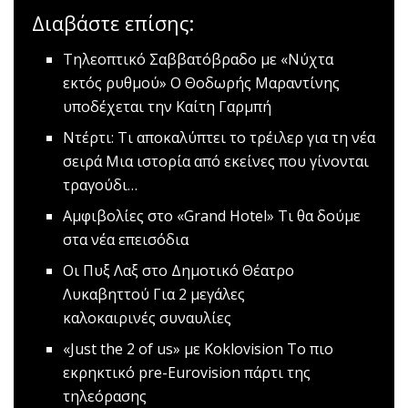
Διαβάστε επίσης:
Τηλεοπτικό Σαββατόβραδο με «Νύχτα
εκτός ρυθμού»
O Θοδωρής Μαραντίνης
υποδέχεται την Καίτη Γαρμπή
Ντέρτι: Τι αποκαλύπτει το τρέιλερ για τη νέα
σειρά
Μια ιστορία από εκείνες που γίνονται
τραγούδι…
Αμφιβολίες στο «Grand Hotel»
Τι θα δούμε
στα νέα επεισόδια
Oι Πυξ Λαξ στο Δημοτικό Θέατρο
Λυκαβηττού
Για 2 μεγάλες
καλοκαιρινές συναυλίες
«Just the 2 οf us» με Koklovision
Tο πιο
εκρηκτικό pre-Eurovision πάρτι της
τηλεόρασης