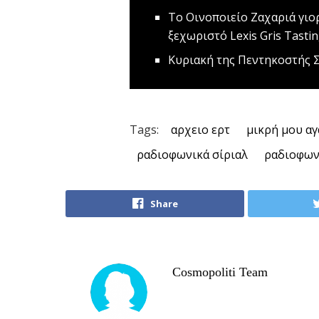
Το Οινοποιείο Ζαχαριά γιο
ξεχωριστό Lexis Gris Tasting
Κυριακή της Πεντηκοστής
Σ
Tags:
αρχειο ερτ
μικρή μου α
ραδιοφωνικά σίριαλ
ραδιοφω
Share
Cosmopoliti Team