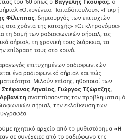
ετίας του ’60 όπως ο
Βαγγέλης Γκούφας
, ο
σήριαλ «Οικογένεια Παπαδόπουλου», «Πικρή
ης Φίλιππας
, δημιουργός των επιτυχιών
ες στα χρόνια της κατοχής» «Οι κληρονόμοι»
ια τη δομή των ραδιοφωνικών σήριαλ, τις
κά σήριαλ, τη χρονική τους διάρκεια, τα
ην επίδραση τους στο κοινό.
παραγωγός επιτυχημένων ραδιοφωνικών
εται ένα ραδιοφωνικό σήριαλ και πώς
ματικότητα. Μιλούν επίσης, ηθοποιοί των
ι
Στέφανος Ληναίος, Γιώργος Τζώρτζης,
Αρβανίτη
αναπτύσσοντας τον προβληματισμό
διοφωνικών σήριαλ, την εκλαΐκευση των
συγγραφέα.
κούμε ηχητικό αρχείο από το μυθιστόρημα
«Η
αν σε συνέχειες από το ραδιόφωνο της