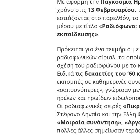
Με αφορμή την
Παγκόσμια Η
χρόνο στις
13 Φεβρουαρίου
,
εστιάζοντας στο παρελθόν, το
μέσου με τίτλο «
Ραδιόφωνο: 
εκπαίδευσης»
.
Πρόκειται για ένα τεκμήριο με
ραδιοφωνικών σίριαλ, τα οποί
σχέση του ραδιοφώνου με το κ
Ειδικά τις
δεκαετίες του ’60 κ
εκπομπές σε καθημερινές συν
«σαπουνόπερες», γνώρισαν με
ηρώων και ηρωίδων ειδωλοπο
Οι ραδιοφωνικές σειρές
«Πικρ
Στέφανο Ληναίο και την Έλλη
«Μοιραία συνάντηση», «Αργά
πολλές άλλες σημείωσαν τεράσ