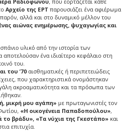
μέρα Ραδιοφώνου
, που εορτάζεται κάθε
 το
Αρχείο της ΕΡΤ
παρουσιάζει ένα αφιέρωμα
 παρόν, αλλά και στο δυναμικό μέλλον του
ένας αιώνας ενημέρωσης, ψυχαγωγίας και
 σπάνιο υλικό από την ιστορία των
α αποτελούσαν ένα ιδιαίτερο κεφάλαιο στη
οινό του.
αι του ’70
αισθηματικές ή περιπετειώδεις
έχειες, που χαρακτηριστικά ονομάστηκαν
γάλη ακροαματικότητα και τα πρόσωπα των
ιήθηκαν.
ή, μικρή μου αγάπη»
με πρωταγωνιστές τον
 Φωτίου,
«Η οικογένεια Παπαδοπούλου»
,
 το βράδυ», «Τα νύχια της Γκεστάπο»
και
τια επιτυχία.