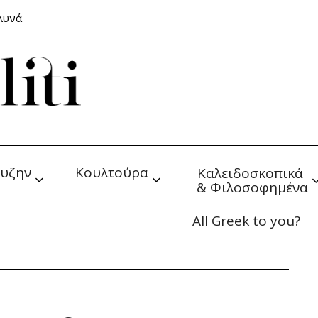
αλυνά
υζην
Κουλτούρα
Καλειδοσκοπικά 
& Φιλοσοφημένα
All Greek to you?