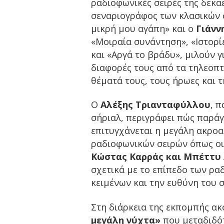
ραδιοφωνικές σειρές της δεκα
σεναριογράφος των κλασικών 
μικρή μου αγάπη» και ο
Γιάνν
«Μοιραία συνάντηση», «Ιστορί
και «Αργά το βράδυ», μιλούν γ
διαφορές τους από τα τηλεοπτι
θέματά τους, τους ήρωες και τ
Ο
Αλέξης Τριανταφύλλου
, 
σήριαλ, περιγράφει πώς παράγ
επιτυγχάνεται η μεγάλη ακροα
ραδιοφωνικών σειρών όπως ο
Κώστας Καρράς και Μπέττυ 
σχετικά με το επίπεδο των ρα
κειμένων και την ευθύνη του 
Στη διάρκεια της εκπομπής α
μεγάλη νύχτα»
που μεταδιδότ