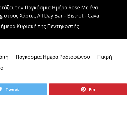
ρτάζει την Παγκόσμια Ημέρα Rosé
Mε ένα
 στους Χάρτες All Day Bar - Bistrot - Cava
ήμερα Κυριακή της Πεντηκοστής
γάπη
Παγκόσμια Ημέρα Ραδιοφώνου
Πικρή
νο
Tweet
Pin