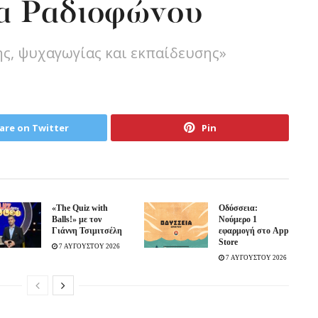
α Ραδιοφώνου
ς, ψυχαγωγίας και εκπαίδευσης»
are on Twitter
Pin
«The Quiz with
Οδύσσεια:
Balls!» με τον
Νούμερο 1
Γιάννη Τσιμιτσέλη
εφαρμογή στο App
Store
7 ΑΥΓΟΥΣΤΟΥ 2026
7 ΑΥΓΟΥΣΤΟΥ 2026