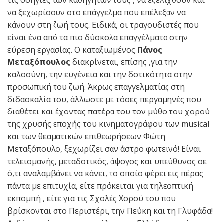
να ξεχωρίσουν στο επάγγελμα που επέλεξαν να
κάνουν στη ζωή τους. Ειδικά, οι τραγουδιστές που
είναι ένα από τα πιο δύσκολα επαγγέλματα στην
εύρεση εργασίας. Ο καταξιωμένος
Πάνος
Μεταξόπουλος
διακρίνεται, επίσης ,για την
καλοσύνη, την ευγένεια και την δοτικότητα στην
προσωπική του ζωή. Άκρως επαγγελματίας στη
διδασκαλία του, άλλωστε με τόσες περγαμηνές που
διαθέτει και έχοντας πατέρα του τον μύθο του χορού
της χρυσής εποχής του κινηματογράφου των musical
και των θεαματικών επιθεωρήσεων Φώτη
Μεταξόπουλο, ξεχωρίζει σαν άστρο φωτεινό! Είναι
τελειομανής, μεταδοτικός, άψογος και υπεύθυνος σε
ό,τι αναλαμβάνει να κάνει, το οποίο φέρει εις πέρας
πάντα με επιτυχία, είτε πρόκειται για τηλεοπτική
εκπομπή , είτε για τις Σχολές Χορού του που
βρίσκονται στο Περιστέρι, την Πεύκη και τη Γλυφάδα!