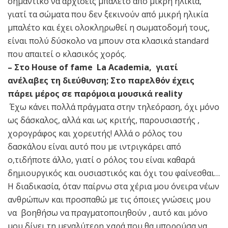
σημαντικό να αρχίσεις μπαλέτο από μικρή ηλικία,
γιατί τα σώματα που δεν ξεκινούν από μικρή ηλικία
μπαλέτο και έχει ολοκληρωθεί η σωματοδομή τους,
είναι πολύ δύσκολο να μπουν στα κλασικά standard
που απαιτεί ο κλασικός χορός.
– Στο House of fame La Academia, γιατί
ανέλαβες τη διεύθυνση; Στο παρελθόν έχεις
πάρει μέρος σε παρόμοια μουσικά reality
Έχω κάνει πολλά πράγματα στην τηλεόραση, όχι μόνο
ως δάσκαλος, αλλά και ως κριτής, παρουσιαστής ,
χορογράφος και χορευτής! Αλλά ο ρόλος του
δασκάλου είναι αυτό που με ιντριγκάρει από
ο,τιδήποτε άλλο, γιατί ο ρόλος του είναι καθαρά
δημιουργικός και ουσιαστικός και όχι του φαίνεσθαι…
Η διαδικασία, όταν παίρνω στα χέρια μου όνειρα νέων
ανθρώπων και προσπαθώ με τις όποιες γνώσεις μου
να βοηθήσω να πραγματοποιηθούν , αυτό και μόνο
μου δίνει τη μεγαλύτερη χαρά που θα μπορούσα να