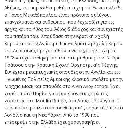
Διδάσκει, όμως, και σε πόλεις της Ελλάδος, εκτός της
Αθήνας, και παραδίδει μαθήματα χορού. Εν κατακλείδι,
ο Πάνος Μεταξόπουλος, είναι πρότυπο συζύγου,
επαγγελματία και ανθρώπου, που ξεχωρίζει για τις
αρχές και το ήθος του. Άξιος διάδοχος και συνεχιστής
του πατέρα του. Σπούδασε στην Κρατική Σχολή
Χορού και στην Ανώτερη Επαγγελματική Σχολή Χορού
της Δέσποινας Γρηγοριάδου- ενώ είχε την τύχη το
1978 να έχει καθηγήτρια του στη ρυθμική την Ντόρα
Τσάτσου στην Κρατική Σχολή Ορχηστρικής Τέχνης.
Συνέχισε μεταπτυχιακές σπουδές στην Αγγλία και τις
Ηνωμένες Πολιτείες Αμερικής κλασικό μπαλέτο με την
Maggie Block και σπουδές στο Alvin Ailey school. Έχει
χορέψει στο Παρίσι για τρία χρόνια ως πρώτος
χορευτής στο Moulin Rouge, στο Λουξεμβούργο στο
ευρωπαϊκό μπαλέτο και σε θεατρικές παραστάσεις στο
Λονδίνο και τη Νέα Υόρκη. Από το 1990 που
επέστρεψε στην Ελλάδα έχει χορογραφήσει