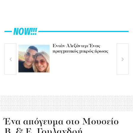
NOW!!!
Εντάν Αλεξάντερ: Ένας
πραγματικός μικρός ήρωας
Ένα απόγευμα στο Μουσείο
Β. & Ε. Γουλανδρή