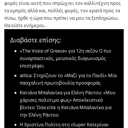
φορές είναι αυτή που σπρώχνει τον καλλιτέχνη προς
τα εμπρός αλλά και, πολλές φορές, τον κρατά προς τα
πίσω, ήρθε η ώρα που πρέπει να μου τα ξεπληρώσω…
Θα είστε ενήμεροι…
Διαβάστε επίσης:
«The Voice of Greece» για 12η σεζόν
O πιο
συναρπαστικός, μουσικός διαγωνισμός
επιστρέφει
attica: Στηρίζουν το «Μαζί για το Παιδί»
Mία
πασχαλινή πρωτοβουλία προσφοράς
Κατιάνα Μπαλανίκα για Ελένη Ράντου: «Μου
χάρισες πολύτιμο φως»
Αποκλειστικό
βίντεο: Όσα είπε η Κατιάνα Μπαλανίκα για
την Ελένη Ράντου
Η Χριστίνα Πολίτη στη «Super Κατερίνα»