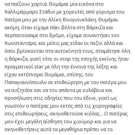
να παίζουν χαρτιά. Θυμάμαι μία εικόνα στο
Καλλιμάρμαρο Στάδιο με χορευτές από γύρισμα του
πατέρα μου με την Αλίκη Βουγιουκλάκη. Θυμάμαι
ακόμη, όταν είχαμε πάει βόλτα στη Βάρκιζα και
περπατούσαμε στο δρόμο, είχαμε συναντήσει τον
Κωνσταντάρα, και μόλις μας είδαν οι πεζοί αλλά και
όσοι βρίσκονταν στα αυτοκίνητά τους, σταμάτησε όλη
η Βάρκιζα, γιατί τότε οι σταρ της εποχής εκείνης ήταν
πραγματικοί star με όλη την έννοια της λέξης και
είχαν εκτόπισμα. Θυμάμαι, επίσης, τον
Παπαγιαννόπουλο σε επιθεώρηση με τον πατέρα μου
να συζητάνε και να του απάντα με ευλάβεια και
προσήλωση στις οδηγίες που του έδινε, γιατί ως
γνωστόν ο πατέρας μου εκτός από τις χορογραφίες
στις επιθεωρήσεις, σκηνοθετούσε κιόλας… Ο πατέρας
μου έχει μεγάλη αίσθηση του χιούμορ και για να
σκηνοθετήσεις αυτά τα μεγαθήρια πρέπει να το