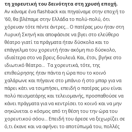
τη χορευτική του δεινότητα στη χρυσή εποχή.
Αν κάναμε ένα flashback και πηγαίναμε στην εποχή το
’60, θα βλέπαμε στην Ελλάδα το πολύ-πολύ, ότι
χόρευαν τότε πέντε άντρες… Ο πατέρας μου ήταν στη
Λυρική Σκηνή και αποφάσισε να βγει στο ελεύθερο
θέατρο γιατί τα πράγματα ήταν δύσκολα και το
επάγγελμα του χορευτή ήταν ακόμη πιο δύσκολο,
ιδιαίτερα στο να βρεις δουλειά. Και, έτσι, βγήκε στο
ιδιωτικό θέατρο… Τα χορευτικά, τότε, της
επιθεώρησης ήταν πάντα η ώρα που το κοινό
χαλάρωνε και πήγαινε στο μπάνιο ή στο μπαρ για να
πάρει κάτι να τσιμπήσει, επειδή ο πατέρας μου είναι
πολύ πεισματάρης και τελειομανής, προσπαθούσε να
κάνει πράγματα για να κεντρίσει το κοινό και να μην
σηκώνεται ο κόσμος από τη θέση του την ώρα του
χορευτικού σόου… Επειδή του άρεσε να ξεχωρίζει σε
ό,τι έκανε και να αφήνει το αποτύπωμά του, πολλές