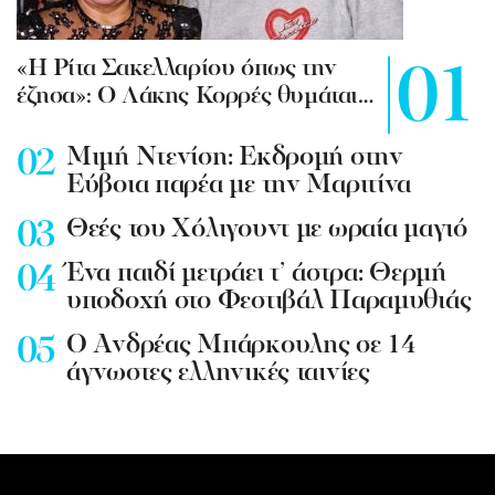
«Η Ρίτα Σακελλαρίου όπως την
έζησα»: Ο Λάκης Κορρές θυμάται…
Mιμή Ντενίση: Εκδρομή στην
Εύβοια παρέα με την Μαριτίνα
Θεές του Χόλιγουντ με ωραία μαγιό
Ένα παιδί μετράει τ’ άστρα: Θερμή
υποδοχή στο Φεστιβάλ Παραμυθιάς
Ο Ανδρέας Μπάρκουλης σε 14
άγνωστες ελληνικές ταινίες