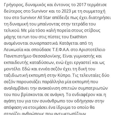
Γρήγορος, δυναμικός και έντονος το 2017 τερμάτισε
δεύτερος στο Survivor και το 2023 με τη συμμετοχή
του στο Survivor All Star απέδειξε πως έχει διατηρήσει
τη δυναμική του μπαίνοντας στην τετράδα του
τελικού. Με μία τόσο καλή πορεία στους στίβους
μάχης τα run του στις πίστες του Exathlon
αναμένονται συναρπαστικά. Κατάγεται από τη
Λευκωσία και σπούδασε Τ.Ε.Φ.Α.Α. στο Αριστοτέλειο
Πανεπιστήμιο Θεσσαλονίκης. Είναι γυμναστής και
εκπαιδευτής καταδύσεων, ενώ έχει εργαστεί και ως
μοντέλο. Εδώ και εννέα σεζόν έχει τη δική του
ταξιδιωτική εκπομπή στην Κύπρο. Τις τελευταίες δύο
σεζόν παρουσιάζει παράλληλα μία εκπομπή που
αναλαμβάνει την ανακαίνιση σπιτιών συμπατριωτών
του που βρίσκονται σε ανάγκη. Το ενδιαφέρον και η
αγάπη του για τον συνάνθρωπο τον οδήγησαν στην
απόφαση να ετοιμάσει ένα ίδρυμα το οποίο θα
στηρίζει ανθρώπους που αντιμετωπίζουν