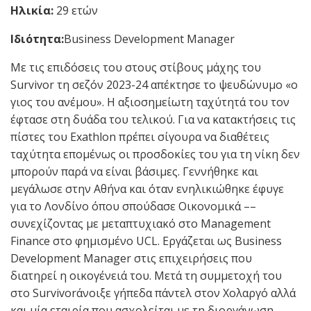
Ηλικία:
29 ετών
Ιδιότητα:
Business Development Manager
Με τις επιδόσεις του στους στίβους μάχης του
Survivor τη σεζόν 2023-24 απέκτησε το ψευδώνυμο «ο
γιος του ανέμου». Η αξιοσημείωτη ταχύτητά του τον
έφτασε στη δυάδα του τελικού. Για να κατακτήσεις τις
πίστες του Exathlon πρέπει σίγουρα να διαθέτεις
ταχύτητα επομένως οι προσδοκίες του για τη νίκη δεν
μπορούν παρά να είναι βάσιμες. Γεννήθηκε και
μεγάλωσε στην Αθήνα και όταν ενηλικιώθηκε έφυγε
για το Λονδίνο όπου σπούδασε Οικονομικά ––
συνεχίζοντας με μεταπτυχιακό στο Management
Finance στο φημισμένο UCL. Εργάζεται ως Business
Development Manager στις επιχειρήσεις που
διατηρεί η οικογένειά του. Μετά τη συμμετοχή του
στο Survivorάνοιξε γήπεδα πάντελ στον Χολαργό αλλά
και μία εταιρία που ασχολείται με τη διοργάνωση