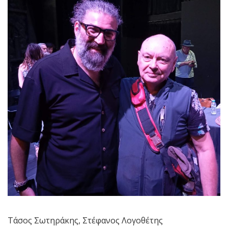
Τάσος Σωτηράκης, Στέφανος Λογοθέτης