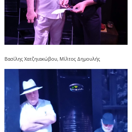
Βασίλης Χατζηιακώβου, Μίλτος Δημουλής