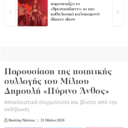
παρουσιάζει το
«Spectacularrr»: το πιο
καθηλωτικό καλοκαιρινό
dinner show
Παρουσίαση της ποιητικής
συλλογής του Μίλτου
Δημουλή «Πύρινο Άνθος»
Αποκλειστικά στιγμιότυπα και βίντεο από την
εκδήλωση
Βασίλης Νάτσιος
31 Μαΐου 2026