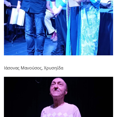
Ιάσονας Μανούσος, Χρυσηίδα