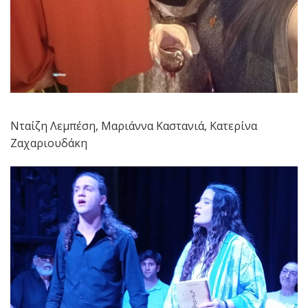
Νταίζη Λεμπέση, Μαριάννα Καστανιά, Κατερίνα
Ζαχαριουδάκη