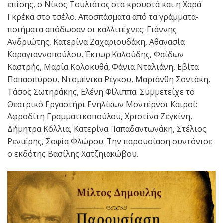
επίσης, ο Νίκος Τουλιάτος στα κρουστά και η Χαρά
Γκρέκα στο τσέλο. Αποσπάσματα από τα γράμματα-
ποιήματα απόδωσαν οι καλλιτέχνες: Γιάννης
Ανδριώτης, Κατερίνα Ζαχαριουδάκη, Αθανασία
Καραγιαννοπούλου, Έκτωρ Καλούδης, Φαίδων
Καστρής, Μαρία Κολοκυθά, Φάνια Νταλιάνη, Εβίτα
Παπασπύρου, Ντομένικα Ρέγκου, Μαριάνθη Σοντάκη,
Τάσος Σωτηράκης, Ελένη Φίλιππα. Συμμετείχε το
Θεατρικό Εργαστήρι Ενηλίκων Μοντέρνοι Καιροί:
Αφροδίτη Γραμματικοπούλου, Χριστίνα Ζεγκίνη,
Δήμητρα Κόλλια, Κατερίνα Παπαδαντωνάκη, Στέλιος
Ρενιέρης, Σοφία Φλώρου. Την παρουσίαση συντόνισε
ο εκδότης Βασίλης Χατζηιακώβου.