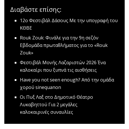
Διαβάστε επίσης:
12ο Φεστιβάλ Δάσους
Με την υπογραφή του
ΚΘΒΕ
Rouk Zouk: Φινάλε για την 9η σεζόν
Εβδομάδα πρωταθλήματος για το «Rouk
Zouk»
Φεστιβάλ Μονής Λαζαριστών 2026
Ένα
καλοκαίρι που ξυπνά τις αισθήσεις
Have you not seen enough?
Aπό την ομάδα
χορού sinequanon
Oι Πυξ Λαξ στο Δημοτικό Θέατρο
Λυκαβηττού
Για 2 μεγάλες
καλοκαιρινές συναυλίες