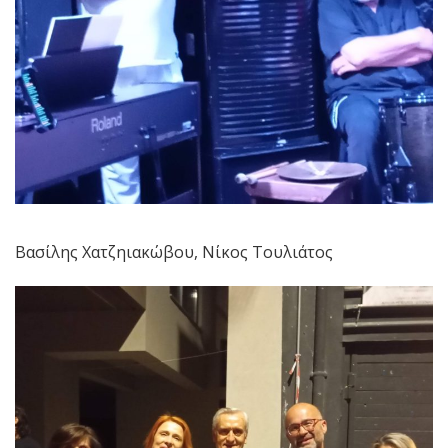
Βασίλης Χατζηιακώβου, Νίκος Τουλιάτος