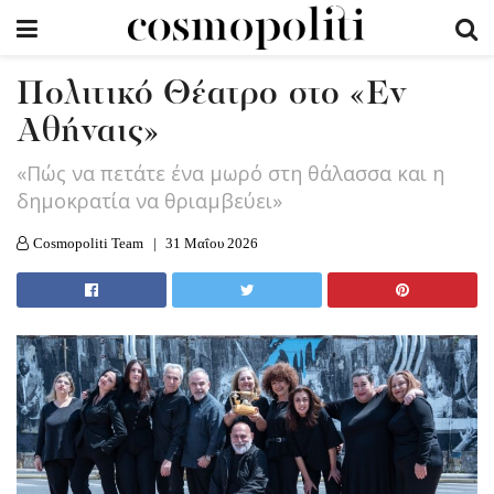
Πολιτικό Θέατρο στο «Εν
Αθήναις»
«Πώς να πετάτε ένα μωρό στη θάλασσα και η
δημοκρατία να θριαμβεύει»
Cosmopoliti Team
31 Μαΐου 2026